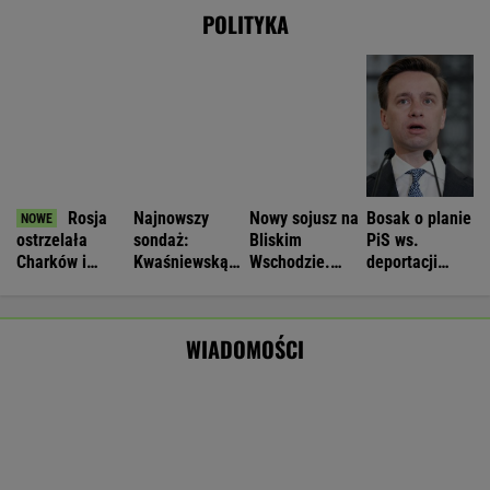
Nie będzie nowej umowy TVP z Kościołem.
Obowiązuje ta podpisana przez Kurskiego
MARCIN KOZŁOWSKI
Rolnik zaorał nowy asfalt za 400 tys. zł.
"Bardzo konfliktowy" [NAGRANIE]