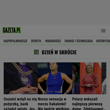
NAJPOPULARNIEJSZE
SPORT.PL
WIADOMOŚCI
FINANSE I TECHNOLOGIA
MOTORYZA
DZIEŃ W SKRÓCIE
Oszuści wzięli na nią
Nocna sensacja w
Polacy wskazali
pożyczkę, bank
meczu Sabalenki!
najlepszą pierwszą
zażądał spłaty. Jest
Nie będzie wielkiego
damę. Zdeklasowała