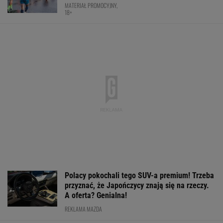
Rywalka odpowiada Niewiadomej ws.
kontrowersji w Tour de France
KOLARSTWO
Ta luksusowa limuzyna pozamiatała rynek!
Nie ma wątpliwości, że to nowy król
segmentu. I jeszcze ta oferta - WOW!
MATERIAŁ PROMOCYJNY
Barcelona zagrała w "finale" miniturnieju. Tak
Hiszpanie ocenili Szczęsnego