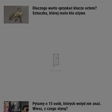
Najlepsze miejsca do życia dla
pokolenia Z. Polskie miasto w czołówce
BIZNES
Włóż liść laurowy do lodówki na godzinę.
Efekt może cię zaskoczyć
Tańsze paliwo? Tak zmienią się ceny w
połowie sierpnia
MOTO NEWS
Tak Lang komentuje głośny
konflikt z Niewiadomą. "Zadzwoniłem do niej"
SUBSKRYPCJA