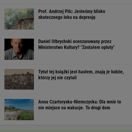
Pierwszy etap GAT zakończony. To
strategiczna inwestycja dla polskiego
eksportu
MATERIAŁ PROMOCYJNY
Oszuści wzięli na nią pożyczkę, bank zażądał
spłaty. Jest decyzja sądu
BIZNES