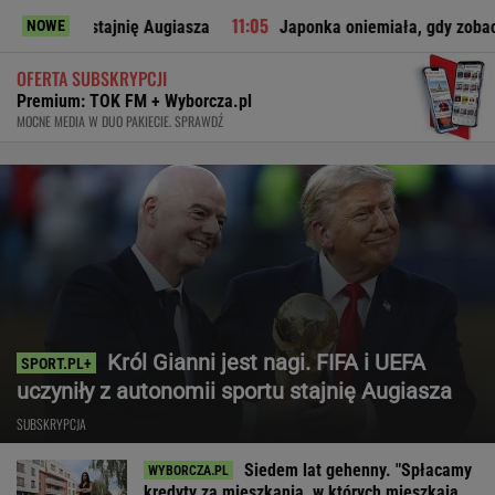
 stajnię Augiasza
Japonka oniemiała, gdy zobaczyła to w pol
NOWE
OFERTA SUBSKRYPCJI
Premium: TOK FM + Wyborcza.pl
MOCNE MEDIA W DUO PAKIECIE. SPRAWDŹ
Król Gianni jest nagi. FIFA i UEFA
uczyniły z autonomii sportu stajnię Augiasza
SUBSKRYPCJA
Siedem lat gehenny. "Spłacamy
kredyty za mieszkania, w których mieszkają