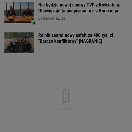
MATERIAŁ PROMOCYJNY
Większość Polaków nie chce płacić tego
podatku. "To sygnał alarmowy"
IMGW pokazał nową
Manifestacja w
Wyniki Lotto
prognozę. Upały
Warszawie.
07.08.2026 -
wracają do Polski
Organizatorzy mają
EkstraPensja,
siedem postulatów
EkstraPremia,
EuroJackpot, K
MiniLotto, Mult
WSPÓŁPRACA PŁATNA Z WYBORCZA.PL