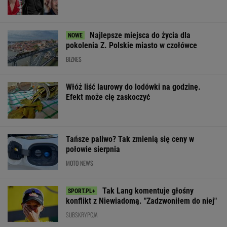
Finał wyprzedaży w Eobuwie - kultowe
Birkenstocki w końcu na promocji
OFERTY AVANTI24
Gawryluk krytykowana
Rozpoznasz tych
Należy do gron
za debatę u
wybitnych aktorów
najpiękniejszyc
Nawrockiego. Tak to
PRL-u? Wszyscy mylą
miast. Widoki r
tłumaczy
się w 8. pytaniu
ogromne wraże
ŻYĆ LEPIEJ