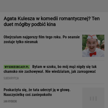
Byłam w szoku, bo mój mąż nigdy się tak
chamsko nie zachowywał. Nie wiedziałam, jak zareagować
SUBSKRYPCJA
Poskarżyła się, że tata uderzył ją w głowę.
Nauczycielkę coś zaniepokoiło
JAN RYBICKI
"Prawdziwym sprawdzianem projektu nie jest sprzedaż, tylko
to, czy wytrzyma próbę czasu"
Zdecydowaliśmy się na
wspólne wakacje z przyjaciółką. Rozpoczęła
łowy