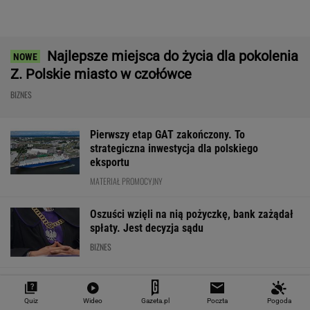
Co czeka rynek?
Nie tylko zaćmienie
Tyle trzeba mieć na
Mają pieniądze 
Słońca. Sierpień
start. Wielu Polaków
przejmują teren
zamieni niebo w scenę
zatrzyma już pierwszy
"Land Back" roz
niezwykłych widowisk
próg
WALUTY I GIEŁDA
EUR
USD
CHF
GBP
WIG
Quiz
Wideo
Gazeta.pl
Poczta
Pogoda