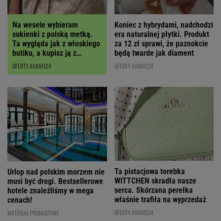
Koniec z hybrydami, nadchodzi
Na wesele wybieram
era naturalnej płytki. Produkt
sukienki z polską metką.
za 12 zł sprawi, że paznokcie
Ta wygląda jak z włoskiego
będą twarde jak diament
butiku, a kupisz ją z
RABATEM
OFERTY AVANTI24
OFERTY AVANTI24
Ta pistacjowa torebka
Urlop nad polskim morzem nie
WITTCHEN skradła nasze
musi być drogi. Bestsellerowe
serca. Skórzana perełka
hotele znaleźliśmy w mega
właśnie trafiła na wyprzedaż
cenach!
OFERTY AVANTI24
MATERIAŁ PROMOCYJNY