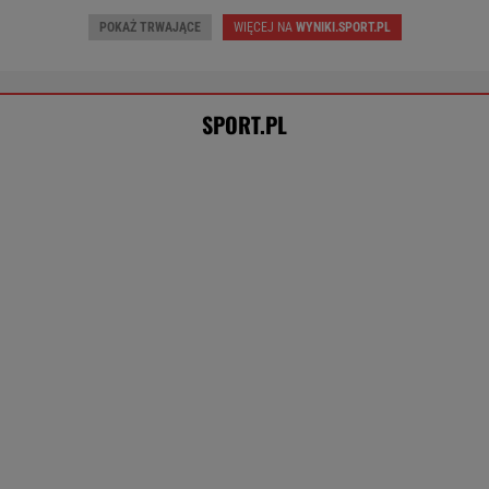
piłkę jest długa
SUBSKRYPCJA
Nocna sensacja w meczu Sabalenki! Nie
będzie wielkiego hitu w Toronto
TENIS
Tysiące osób zrobi to we wrześniu. Powód
może cię zaskoczyć
MATERIAŁ PROMOCYJNY,
18+