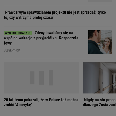
SUBSKRYPCJA
20 lat temu pokazali, że w Polsce też można
"Nigdy na sto proce
zrobić "Amerykę"
dlaczego Zosia zac
ZOBACZ WSZYSTKIE
Wybierz miasto
PEŁNA POGODA
Załaduj ponownie