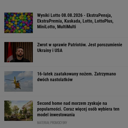
ZROZUM, POZNAJ, ODKRYWAJ
SEKCJA Z SUBSKRYPCJĄ
Prof. Andrzej Pilc: Jesteśmy blisko
skutecznego leku na depresję
Daniel Olbrychski ocenzurowany przez
Ministerstwo Kultury? "Zostałem opluty"
Tytuł tej książki jest hasłem, znają je ludzie,
którzy jej nie czytali
Anna Czartoryska-Niemczycka: Dla mnie to
nie miejsce na wakacje. To drugi dom