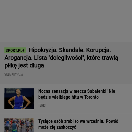
Polacy pokochali tego SUV-a premium! Trzeba
przyznać, że Japończycy znają się na rzeczy.
A oferta? Genialna!
REKLAMA MAZDA
Niewiadoma jest wielka jak
Pogacar. A Lang tak komentuje konflikt z
zawodniczką
SUBSKRYPCJA
Zwycięstwo z Martą Kostiuk dło
Idze Świątek coś więcej, niż tylko awans do
ćwierćfinału
SUBSKRYPCJA