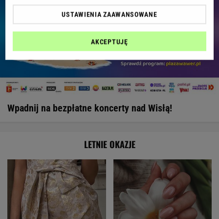
USTAWIENIA ZAAWANSOWANE
AKCEPTUJĘ
Wpadnij na bezpłatne koncerty nad Wisłą!
LETNIE OKAZJE