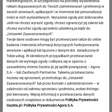
marketingowych, w szczególności na potrzeby wyświetlania
reklam dopasowanych do Twoich zainteresowań i preferencji w
swoich serwisach, aplikacjach i w Internecie lub personalizacji
Wiadomo, ile emerytury dostaje Kwaśniewska.
treści w nich wyświetlanych. Wyrażenie zgody jest dobrowolne.
Kwota zaskakuje
Jeśli nie chcesz wyrazić zgody, chcesz ograniczyć jej zakres lub
chcesz wycofać zgodę uprzednio udzieloną przejdź do
„Ustawień Zaawansowanych”.
Twoje dane osobowe mogą być przetwarzane także do celów
Zamówili produkty za pół
badania i mierzenia informacji dotyczących funkcjonowania
miliona. Ekspert ocenia składniki, które trafią
serwisów i aplikacji lub łączone z danymi dot. świadczonych
do kuchni prezydenta
Tobie usług. W określonych przypadkach przetwarzanie
ALEKSANDRA PIETROW
danych nie wymaga zgody i odbywa się w oparciu o
uzasadniony interes Gazeta.pl, jej spółki powiązanej – Agora
Łatwy quiz o gotowaniu. Nie musisz być
S.A. – lub Zaufanych Partnerów. Takiemu przetwarzaniu
szefem kuchni, by zdobyć 9/9
możesz się sprzeciwić, przechodząc do „Ustawień
Zaawansowanych” lub przez kontakt z administratorem – w
zależności od zakresu sprzeciwu i podmiotu, wobec którego
jest kierowany. Więcej informacji o przetwarzaniu danych
Jedno przekonanie może utrudniać życie
osobowych znajdziesz w dokumencie
Polityka Prywatności
osobom z astygmatyzmem. Zwłaszcza latem
Gazeta.pl
i
Polityka Prywatności Agora S.A.
MATERIAŁ PROMOCYJNY