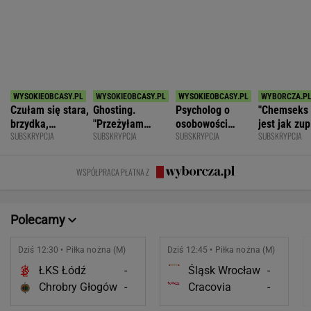
POKAŻ TRWAJĄCE
WIĘCEJ NA
WYNIKI.SPORT.PL
SPORT.PL
Hipokryzja. Skandale. Korupcja.
Arogancja. Lista "dolegliwości", które trawią