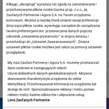
Klikając „Akceptuję” wyrażasz też zgodę na zainstalowanie i
przechowywanie plików cookie Gazeta.pl sp. z o.o., jej
"Wymieniłam mojego byłego na
jego wujka milionera". Tak wciągają
Zaufanych Partnerów i Agora S.A. na Twoim urządzeniu
mikrodramy
końcowym. Możesz w każdej chwili zmienić swoje preferencje
dotyczące plików cookie, wywołując narzędzie do zarządzania
SUBSKRYPCJA
twoimi preferencjami dot. przetwarzania danych poprzez
odnośnik „Ustawienia prywatności ” w stopce serwisu i
Teściowa mówi, że jest mamą jej
przechodząc do „Ustawień Zaawansowanych”. Zmiana
dziecka. "Chyba oszaleję"
ustawień plików cookie możliwa jest także za pomocą ustawień
KLAUDIA KIERZKOWSKA
przeglądarki.
AGNIESZKA
WIKTORIA
DANIEL
MICHAŁ
My, nasi Zaufani Partnerzy i Agora S.A. możemy przetwarzać
Autorzy:
NIEDZIAŁEK
BECZEK
MAIKOWSKI
TRELA
dane osobowe w następujących celach:
Użycie dokładnych danych geolokalizacyjnych. Aktywne
PROBLEMY POLSKICH SIATKARZY
ZNAK Z '30'
WISŁAWA SZYMBORSKA
skanowanie charakterystyki urządzenia do celów
identyfikacji. Przechowywanie informacji na urządzeniu lub
dostęp do nich. Spersonalizowane reklamy i treści, pomiar
DZIEJE SIĘ!
reklam i treści, badnie odbiorców i ulepszanie usług.
Lista Zaufanych Partnerów