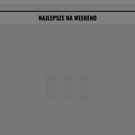
NAJLEPSZE NA WEEKEND
Agata Kulesza w komedii romantycznej? Ten
duet mógłby podbić kina
Obejrzałam najgorszy film tego roku. Po seansie
zostaje tylko niesmak