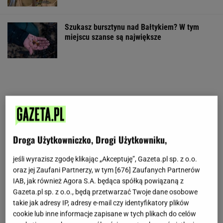
Szukasz bursztynu nad Bałtykiem? W tym
miejscu szanse są największe
Droga Użytkowniczko, Drogi Użytkowniku,
jeśli wyrazisz zgodę klikając „Akceptuję”, Gazeta.pl sp. z o.o.
oraz jej Zaufani Partnerzy, w tym [
676
] Zaufanych Partnerów
IAB, jak również Agora S.A. będąca spółką powiązaną z
Gazeta.pl sp. z o.o., będą przetwarzać Twoje dane osobowe
takie jak adresy IP, adresy e-mail czy identyfikatory plików
cookie lub inne informacje zapisane w tych plikach do celów