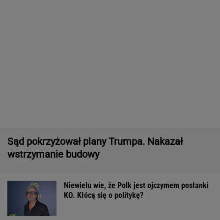
Dlaczego warto spryskać klucze octem?
Sztuczka, której mało kto używa
Pytamy o 15 osób, których wstyd nie znać.
Wiesz, z czego słyną?