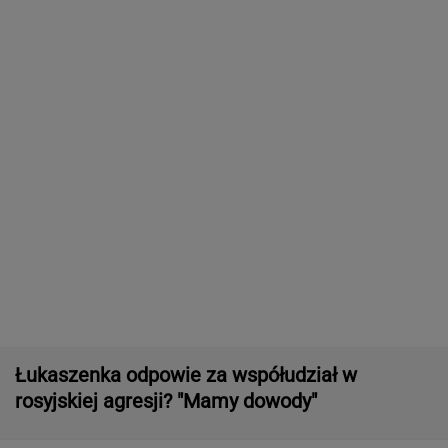
Wyniki Lotto 08.08.2026 - EkstraPensja,
EkstraPremia, Kaskada, Lotto, LottoPlus,
MiniLotto, MultiMulti
Zwrot w sprawie Patriotów. Jest porozumienie
Ukrainy i USA
16-latek zaatakowany nożem. Zatrzymano
dwóch nastolatków
Second home nad morzem zyskuje na
popularności. Coraz więcej osób wybiera ten
model inwestowania