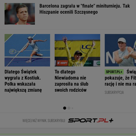
ostrzelała
sondaż:
Bliskim
PiS ws.
Charków i
Kwaśniewską
Wschodzie.
deportacji
Odessę. Zginęły
najlepszą
Stworzyli swój
Ukraińców:
dwie osoby
pierwszą damą
art. 5
Absolutny
populizm
WIADOMOŚCI
Łukaszenka odpowie za współudział w
rosyjskiej agresji? "Mamy dowody"