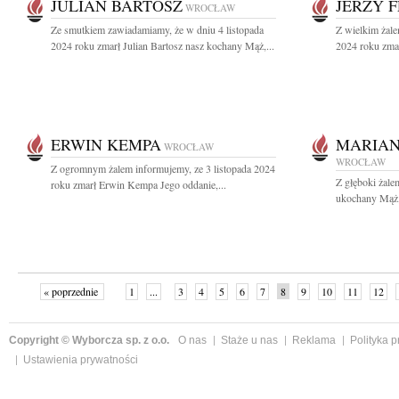
JULIAN BARTOSZ
JERZY 
WROCŁAW
Ze smutkiem zawiadamiamy, że w dniu 4 listopada
Z wielkim żale
2024 roku zmarł Julian Bartosz nasz kochany Mąż,...
2024 roku zmar
ERWIN KEMPA
MARIAN
WROCŁAW
WROCŁAW
Z ogromnym żalem informujemy, ze 3 listopada 2024
Z głęboki żale
roku zmarł Erwin Kempa Jego oddanie,...
ukochany Mąż, 
« poprzednie
1
...
3
4
5
6
7
8
9
10
11
12
Copyright © Wyborcza sp. z o.o.
O nas
Staże u nas
Reklama
Polityka 
Ustawienia prywatności