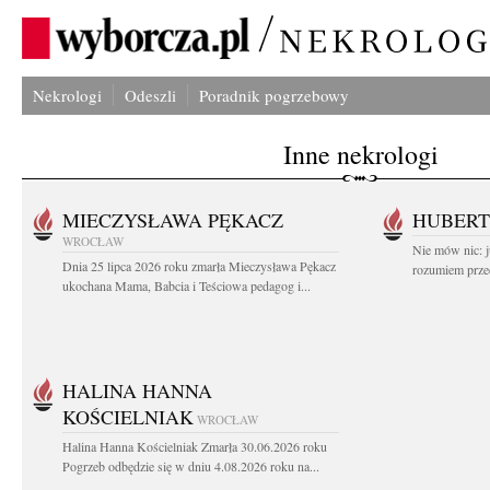
Nekrologi
Odeszli
Poradnik pogrzebowy
Inne nekrologi
MIECZYSŁAWA PĘKACZ
HUBERT
WROCŁAW
Nie mów nic: ju
Dnia 25 lipca 2026 roku zmarła Mieczysława Pękacz
rozumiem przed
ukochana Mama, Babcia i Teściowa pedagog i...
HALINA HANNA
KOŚCIELNIAK
WROCŁAW
Halina Hanna Kościelniak Zmarła 30.06.2026 roku
Pogrzeb odbędzie się w dniu 4.08.2026 roku na...