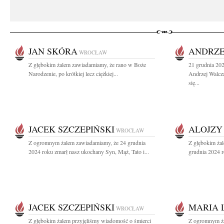
JAN SKÓRA
ANDRZE
WROCŁAW
Z głębokim żalem zawiadamiamy, że rano w Boże
21 grudnia 202
Narodzenie, po krótkiej lecz ciężkiej...
Andrzej Walcz
się...
JACEK SZCZEPIŃSKI
ALOJZY
WROCŁAW
Z ogromnym żalem zawiadamiamy, że 24 grudnia
Z głębokim ża
2024 roku zmarł nasz ukochany Syn, Mąż, Tato i...
grudnia 2024 r
JACEK SZCZEPIŃSKI
MARIA 
WROCŁAW
Z głębokim żalem przyjęliśmy wiadomość o śmierci
Z ogromnym ża