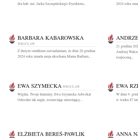
dra hab. inż. Jacka Szczepińskiego Dyrektora...
2024 roku zmar
BARBARA KABAROWSKA
ANDRZE
WROCŁAW
21 grudnia 202
Z dużym smutkiem zawiadamiam, że dniu 20 grudnia
Andrzej Walcz
2024 roku zmarła moja ukochana Mama Barbara...
rozpoczną...
EWA SZYMECKA
EWA R
WROCŁAW
Wigilia. Twoje Imieniny. Ewa Szymecka Adwokat
W dniu 9. gru
Odeszłaś tak nagłe, zostawiając nieustający...
w wieku 87 lat
ELŻBIETA BEREŚ-PAWLIK
ANNA N