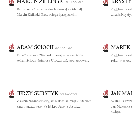
MARCIN ZIELIŃSKI
KRYSTY
WARSZAWA
Będzie nam Ciebie bardzo brakowało. Odszedł
Z głębokim ża
Marcin Zieliński Nasz kolega i przyjaciel....
zmarła Krystyn
ADAM ŚCIOCH
MAREK 
WARSZAWA
Dnia 3 czerwca 2026 roku zmarł w wieku 65 lat
Z głębokim ża
Adam Ścioch Notariusz Uroczystość pogrzebowa...
roku, w wieku 
JERZY SUBSTYK
JAN MA
WARSZAWA
Z żalem zawiadamiamy, że w dniu 31 maja 2026 roku
W dniu 3 czer
zmarł, przeżywszy 98 lat kpt. Jerzy Substyk...
Jan Malewicz 
święta...