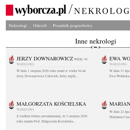
Nekrologi
Odeszli
Poradnik pogrzebowy
Inne nekrologi
JERZY DOWNAROWICZ
EWA WO
WIEK: 94
WARSZAWA
WARSZAWA
W dniu 1 sierpnia 2026 roku zmarł w wieku 94 lat
W dniu 31 lipc
Jerzy Downarowicz Człowiek, który nigdy...
Ewa Wolińska-W
MAŁGORZATA KOŚCIELSKA
MARIAN
WARSZAWA
W dniu 22 lipc
Z wielkim bólem zawiadamiamy, że 3 sierpnia 2026
Marianna Czas
roku zmarła Prof. Małgorzata Kościelska...