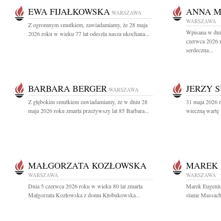
EWA FIJAŁKOWSKA
ANNA M
WARSZAWA
WARSZAWA
Z ogromnym smutkiem, zawiadamiamy, że 28 maja
Wpisana w dni
2026 roku w wieku 77 lat odeszła nasza ukochana...
czerwca 2026 
serdeczna...
BARBARA BERGER
JERZY 
WARSZAWA
Z głębokim smutkiem zawiadamiamy, że w dniu 28
31 maja 2026 r
maja 2026 roku zmarła przeżywszy lat 85 Barbara...
wieczną wartę 
MAŁGORZATA KOZŁOWSKA
MAREK 
WARSZAWA
WARSZAWA
Dnia 5 czerwca 2026 roku w wieku 80 lat zmarła
Marek Eugeniu
Małgorzata Kozłowska z domu Kłobukowska...
stanie Massach