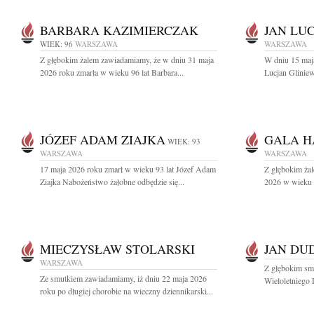
BARBARA KAZIMIERCZAK
JAN LU
WIEK: 96
WARSZAWA
WARSZAWA
Z głębokim żalem zawiadamiamy, że w dniu 31 maja
W dniu 15 maja
2026 roku zmarła w wieku 96 lat Barbara...
Lucjan Gliniew
JÓZEF ADAM ZIAJKA
GALA H
WIEK: 93
WARSZAWA
WARSZAWA
17 maja 2026 roku zmarł w wieku 93 lat Józef Adam
Z głębokim ża
Ziajka Nabożeństwo żałobne odbędzie się...
2026 w wieku 9
MIECZYSŁAW STOLARSKI
JAN DU
WARSZAWA
Z głębokim sm
Ze smutkiem zawiadamiamy, iż dniu 22 maja 2026
Wieloletniego 
roku po długiej chorobie na wieczny dziennikarski...