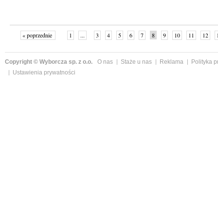
« poprzednie
1
...
3
4
5
6
7
8
9
10
11
12
Copyright © Wyborcza sp. z o.o.
O nas
Staże u nas
Reklama
Polityka 
Ustawienia prywatności