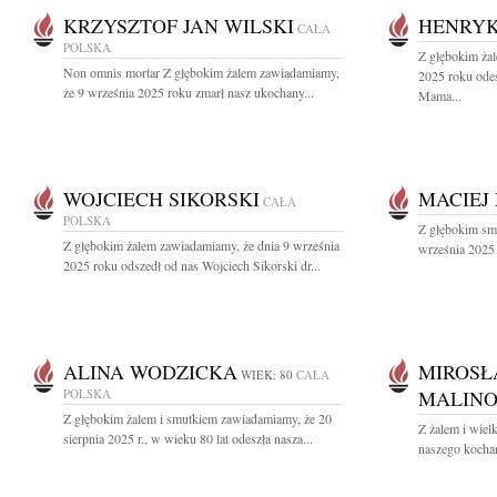
KRZYSZTOF JAN WILSKI
HENRYK
CAŁA
POLSKA
Z głębokim żal
Non omnis mortar Z głębokim żalem zawiadamiamy,
2025 roku odes
że 9 września 2025 roku zmarł nasz ukochany...
Mama...
WOJCIECH SIKORSKI
MACIEJ
CAŁA
POLSKA
Z głębokim sm
Z głębokim żalem zawiadamiamy, że dnia 9 września
września 2025 
2025 roku odszedł od nas Wojciech Sikorski dr...
ALINA WODZICKA
MIROSŁ
WIEK: 80
CAŁA
POLSKA
MALIN
Z głębokim żalem i smutkiem zawiadamiamy, że 20
Z żalem i wiel
sierpnia 2025 r., w wieku 80 lat odeszła nasza...
naszego kochan