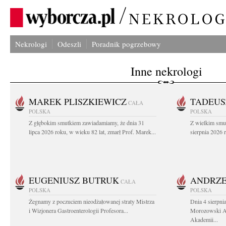
Nekrologi
Odeszli
Poradnik pogrzebowy
Inne nekrologi
MAREK PLISZKIEWICZ
TADEUS
CAŁA
POLSKA
POLSKA
Z głębokim smutkiem zawiadamiamy, że dnia 31
Z wielkim smu
lipca 2026 roku, w wieku 82 lat, zmarł Prof. Marek...
sierpnia 2026 r
EUGENIUSZ BUTRUK
ANDRZE
CAŁA
POLSKA
POLSKA
Żegnamy z poczuciem nieodżałowanej straty Mistrza
Dnia 4 sierpni
i Wizjonera Gastroenterologii Profesora...
Morozowski Ab
Akademii...