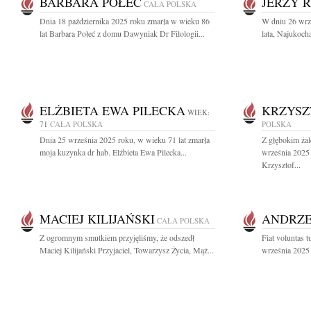
BARBARA POŁEĆ
JERZY R
CAŁA POLSKA
Dnia 18 października 2025 roku zmarła w wieku 86
W dniu 26 wrz
lat Barbara Połeć z domu Dawyniak Dr Filologii...
lata, Najukocha
ELŻBIETA EWA PILECKA
KRZYSZ
WIEK:
71
CAŁA POLSKA
POLSKA
Dnia 25 września 2025 roku, w wieku 71 lat zmarła
Z głębokim ża
moja kuzynka dr hab. Elżbieta Ewa Pilecka...
września 2025 
Krzysztof...
MACIEJ KILIJAŃSKI
ANDRZE
CAŁA POLSKA
Z ogromnym smutkiem przyjęliśmy, że odszedł
Fiat voluntas 
Maciej Kilijański Przyjaciel, Towarzysz Życia, Mąż...
września 2025 