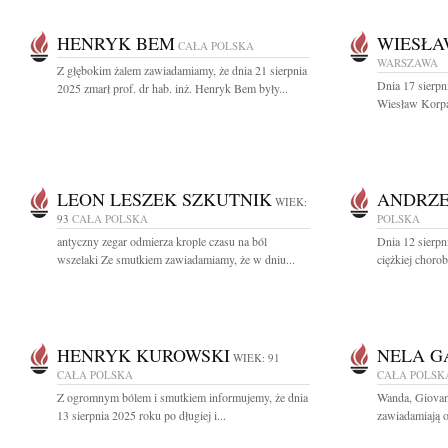
HENRYK BEM
WIESŁA
CAŁA POLSKA
WARSZAWA
Z głębokim żalem zawiadamiamy, że dnia 21 sierpnia
Dnia 17 sierpn
2025 zmarł prof. dr hab. inż. Henryk Bem były...
Wiesław Korpał
LEON LESZEK SZKUTNIK
ANDRZE
WIEK:
93
CAŁA POLSKA
POLSKA
antyczny zegar odmierza krople czasu na ból
Dnia 12 sierpn
wszelaki Ze smutkiem zawiadamiamy, że w dniu...
ciężkiej chorob
HENRYK KUROWSKI
NELA G
WIEK: 91
CAŁA POLSKA
CAŁA POLSK
Z ogromnym bólem i smutkiem informujemy, że dnia
Wanda, Giovann
13 sierpnia 2025 roku po długiej i...
zawiadamiają o