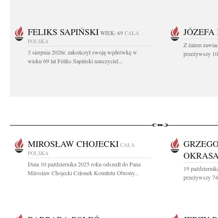
FELIKS SAPIŃSKI
JÓZEFA
WIEK: 69
CAŁA
POLSKA
Z żalem zawiad
3 sierpnia 2026r. zakończył swoją wędrówkę w
przeżywszy 104
wieku 69 lat Feliks Sapiński nauczyciel...
MIROSŁAW CHOJECKI
GRZEGO
CAŁA
POLSKA
OKRAS
Dnia 10 października 2025 roku odszedł do Pana
19 październik
Mirosław Chojecki Członek Komitetu Obrony...
przeżywszy 74 