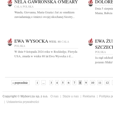
NELA GAWROŃSKA O'MEARY
DOLORE
CAŁA POLSKA
Dnia 5 sierpni
Wanda, Giovanna, Maria Grazia i Jaś ze smutkiem
Mama, Babcia i
zawiadamiają o śmierci swojej ukochanej Siostry...
EWA WYSOCKA
EWA ŻU
WIEK: 88
CAŁA
POLSKA
SZCZE
W dniu 9 listopada 2024 roku w Rockledge, Floryda
POLSKA
USA, zmarła w wieku 88 lat Ewa Wysocka z d....
Ja stąd odchodz
jesienie /Shiki
« poprzednie
1
...
3
4
5
6
7
8
9
10
11
12
Copyright © Wyborcza sp. z o.o.
O nas
Staże u nas
Reklama
Polityka 
Ustawienia prywatności