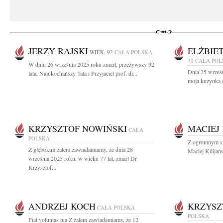
JERZY RAJSKI
ELŻBIE
WIEK: 92
CAŁA POLSKA
71
CAŁA POL
W dniu 26 września 2025 roku zmarł, przeżywszy 92
Dnia 25 wrześn
lata, Najukochańszy Tata i Przyjaciel prof. dr...
moja kuzynka d
KRZYSZTOF NOWIŃSKI
MACIEJ 
CAŁA
POLSKA
Z ogromnym sm
Z głębokim żalem zawiadamiamy, że dnia 28
Maciej Kilijań
września 2025 roku, w wieku 77 lat, zmarł Dr
Krzysztof...
ANDRZEJ KOCH
KRZYSZ
CAŁA POLSKA
POLSKA
Fiat voluntas tua Z żalem zawiadamiamy, że 12