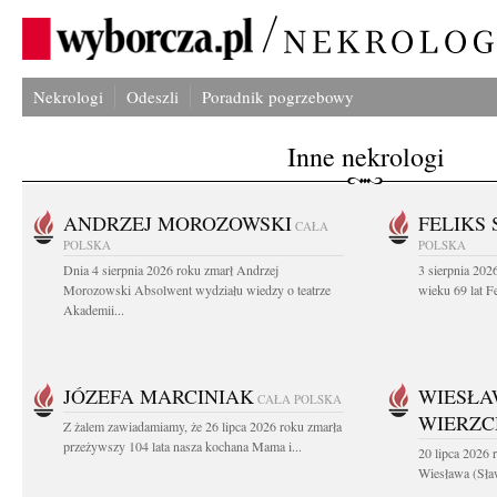
Nekrologi
Odeszli
Poradnik pogrzebowy
Inne nekrologi
ANDRZEJ MOROZOWSKI
FELIKS 
CAŁA
POLSKA
POLSKA
Dnia 4 sierpnia 2026 roku zmarł Andrzej
3 sierpnia 20
Morozowski Absolwent wydziału wiedzy o teatrze
wieku 69 lat Fe
Akademii...
JÓZEFA MARCINIAK
WIESŁA
CAŁA POLSKA
WIERZ
Z żalem zawiadamiamy, że 26 lipca 2026 roku zmarła
przeżywszy 104 lata nasza kochana Mama i...
20 lipca 2026 r
Wiesława (Sła