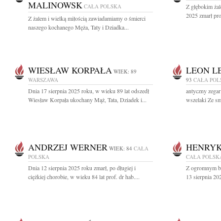
MALINOWSK
CAŁA POLSKA
Z głębokim żal
2025 zmarł pro
Z żalem i wielką miłością zawiadamiamy o śmierci
naszego kochanego Męża, Taty i Dziadka...
WIESŁAW KORPAŁA
LEON L
WIEK: 89
WARSZAWA
93
CAŁA POL
Dnia 17 sierpnia 2025 roku, w wieku 89 lat odszedł
antyczny zegar
Wiesław Korpała ukochany Mąż, Tata, Dziadek i...
wszelaki Ze sm
ANDRZEJ WERNER
HENRYK
WIEK: 84
CAŁA
POLSKA
CAŁA POLSK
Dnia 12 sierpnia 2025 roku zmarł, po długiej i
Z ogromnym bó
ciężkiej chorobie, w wieku 84 lat prof. dr hab....
13 sierpnia 202