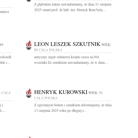
Z głębokim żalem zawiadamiamy, że dnia 21 sierpnia
2025 zmarł prof. dr hab. inż. Henryk Bem były...
mierci
LEON LESZEK SZKUTNIK
89
WIEK:
93
CAŁA POLSKA
 odszedł
antyczny zegar odmierza krople czasu na ból
ek i...
wszelaki Ze smutkiem zawiadamiamy, że w dniu...
HENRYK KUROWSKI
4
CAŁA
WIEK: 91
CAŁA POLSKA
 i
Z ogromnym bólem i smutkiem informujemy, że dnia
....
13 sierpnia 2025 roku po długiej i...