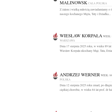
MALINOWSK
CAŁA POLSKA
Z żalem i wielką miłością zawiadamiamy o ś
naszego kochanego Męża, Taty i Dziadka...
WIESŁAW KORPAŁA
WIEK: 
WARSZAWA
Dnia 17 sierpnia 2025 roku, w wieku 89 lat
Wiesław Korpała ukochany Mąż, Tata, Dziad
ANDRZEJ WERNER
WIEK: 8
POLSKA
Dnia 12 sierpnia 2025 roku zmarł, po długiej
ciężkiej chorobie, w wieku 84 lat prof. dr hab