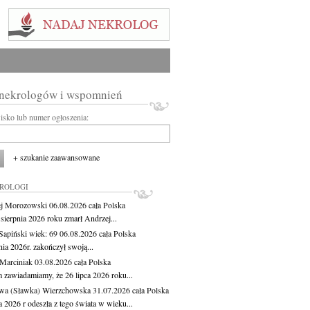
 nekrologów i wspomnień
wisko lub numer ogłoszenia:
+ szukanie zaawansowane
KROLOGI
j Morozowski
06.08.2026
cała Polska
sierpnia 2026 roku zmarł Andrzej...
 Sapiński
wiek: 69
06.08.2026
cała Polska
nia 2026r. zakończył swoją...
 Marciniak
03.08.2026
cała Polska
m zawiadamiamy, że 26 lipca 2026 roku...
wa (Sławka) Wierzchowska
31.07.2026
cała Polska
a 2026 r odeszła z tego świata w wieku...