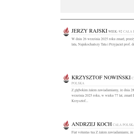
JERZY RAJSKI
WIEK: 92
CAŁA 
W dniu 26 września 2025 roku zmarł, prze
lata, Najukochańszy Tata i Przyjaciel prof. dr
KRZYSZTOF NOWIŃSKI
C
POLSKA
Z głębokim żalem zawiadamiamy, że dnia 2
września 2025 roku, w wieku 77 lat, zmarł 
Krzysztof...
ANDRZEJ KOCH
CAŁA POLSK
Fiat voluntas tua Z żalem zawiadamiamy, że