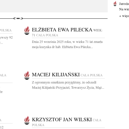
Jarosł
Na wie
+ więc
ELŻBIETA EWA PILECKA
POLSKA
WIEK:
71
CAŁA POLSKA
żywszy 92
Dnia 25 września 2025 roku, w wieku 71 lat zmarła
...
moja kuzynka dr hab. Elżbieta Ewa Pilecka...
MACIEJ KILIJAŃSKI
AŁA
CAŁA POLSKA
Z ogromnym smutkiem przyjęliśmy, że odszedł
8
Maciej Kilijański Przyjaciel, Towarzysz Życia, Mąż...
Dr
KRZYSZTOF JAN WILSKI
A
CAŁA
POLSKA
 12