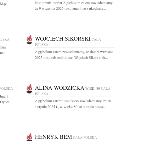
Non omnis mortar Z głębokim żalem zawiadamiamy,
Mąż,...
że 9 września 2025 roku zmarł nasz ukochany...
WOJCIECH SIKORSKI
OLSKA
CAŁA
POLSKA
pnia
Z głębokim żalem zawiadamiamy, że dnia 9 września
na i
2025 roku odszedł od nas Wojciech Sikorski dr...
ALINA WODZICKA
POLSKA
WIEK: 80
CAŁA
POLSKA
dniu 3
Z głębokim żalem i smutkiem zawiadamiamy, że 20
jciec...
sierpnia 2025 r., w wieku 80 lat odeszła nasza...
HENRYK BEM
CAŁA POLSKA