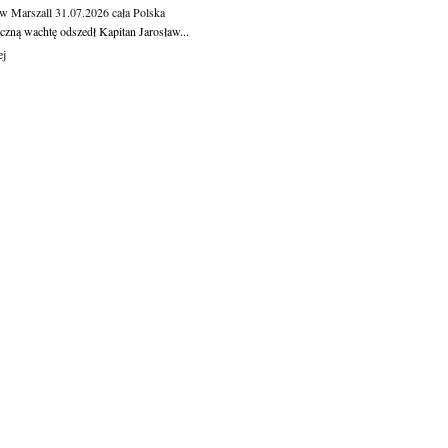
aw Marszall
31.07.2026
cała Polska
czną wachtę odszedł Kapitan Jarosław...
ej