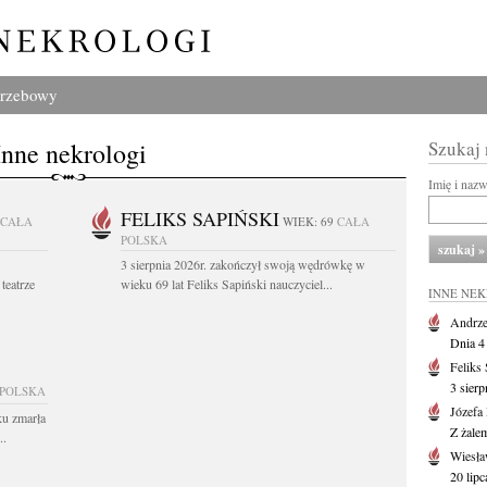
grzebowy
Inne nekrologi
Szukaj
Imię i naz
FELIKS SAPIŃSKI
CAŁA
WIEK: 69
CAŁA
POLSKA
3 sierpnia 2026r. zakończył swoją wędrówkę w
teatrze
wieku 69 lat Feliks Sapiński nauczyciel...
INNE NE
Andrze
Dnia 4 
Feliks
3 sierp
 POLSKA
Józefa
ku zmarła
Z żale
..
Wiesła
20 lipc