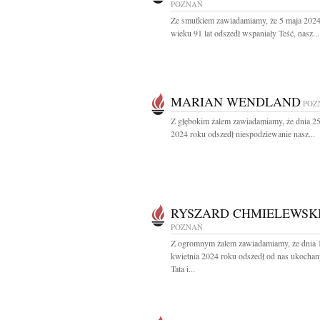
POZNAŃ
Ze smutkiem zawiadamiamy, że 5 maja 202
wieku 91 lat odszedł wspaniały Teść, nasz...
MARIAN WENDLAND
POZ
Z głębokim żalem zawiadamiamy, że dnia 25
2024 roku odszedł niespodziewanie nasz...
RYSZARD CHMIELEWSK
POZNAŃ
Z ogromnym żalem zawiadamiamy, że dnia 
kwietnia 2024 roku odszedł od nas ukocha
Tata i...