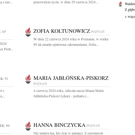
 z nas...
pracowitym życiu, w dniu 29 czerwca 2024...
Waldem
Z głęb
+ więc
ZOFIA KOŁTUNOWICZ
: 65
POZNAŃ
W dniu 22 czerwca 2024 roku w Poznaniu, w wieku
 2024
89 lat zmarła opatrzona sakramentami, Zofia...
n Piotr...
MARIA JABŁÓŃSKA-PISKORZ
K: 91
POZNAŃ
4 r.
4 czerwca 2024 roku, odeszła nasza Mama Maria
,...
Jabłóńska-Piskorz Lekarz - pediatra i...
HANNA BINCZYCKA
EK: 90
POZNAŃ
Nie umiera ten, kto żyje w pamięci. Z ogromnym