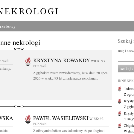
grzebowy
Inne nekrologi
Szukaj
Imię i naz
KRYSTYNA KOWANDY
ZNAŃ
WIEK: 93
POZNAŃ
amiamy,
Z głębokim żalem zawiadamiamy, że w dniu 28 lipca
2026 w wieku 93 lat zmarła nasza ukochana...
INNE NE
Tadeus
Z ogro
Kryst
Z głęb
Krysty
WSKA
PAWEŁ WASIELEWSKI
WIEK: 92
"Pan je
POZNAŃ
Zbigni
aniała
Z olbrzymim bólem zawiadamiamy, że po długim i
W dniu 