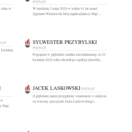
POZNAŃ
4 roku w
W niedzielę 5 maja 2024 w wieku 91 lat zmarł
Zygmunt Wiśniewski Mój najukochańszy Mąż....
SYLWESTER PRZYBYLSKI
NAŃ
POZNAŃ
 kwietnia
Pogrążeni w głębokim smutku zawiadamiamy, że 22
kwietnia 2024 roku odszedł po ciężkiej chorobie...
I
JACEK LASKOWSKI
POZNAŃ
Z głębokim żalem przyjęliśmy wiadomość o odejściu
14
na wieczny spoczynek Jacka Laskowskiego...
ny Mąż,