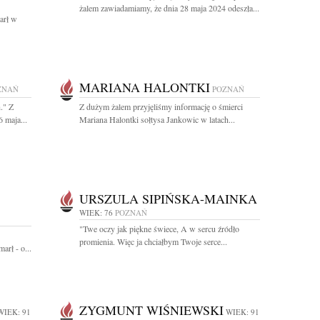
żalem zawiadamiamy, że dnia 28 maja 2024 odeszła...
arł w
MARIANA HALONTKI
ZNAŃ
POZNAŃ
." Z
Z dużym żalem przyjęliśmy informację o śmierci
 maja...
Mariana Halontki sołtysa Jankowic w latach...
URSZULA SIPIŃSKA-MAINKA
WIEK: 76
POZNAŃ
"Twe oczy jak piękne świece, A w sercu źródło
promienia. Więc ja chciałbym Twoje serce...
rł - o...
ZYGMUNT WIŚNIEWSKI
WIEK: 91
WIEK: 91