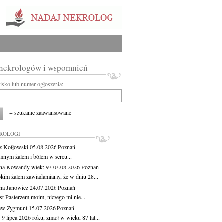
 nekrologów i wspomnień
wisko lub numer ogłoszenia:
+ szukanie zaawansowane
KROLOGI
z Kotłowski
05.08.2026
Poznań
mnym żalem i bólem w sercu...
yna Kowandy
wiek: 93
03.08.2026
Poznań
okim żalem zawiadamiamy, że w dniu 28...
na Janowicz
24.07.2026
Poznań
st Pasterzem moim, niczego mi nie...
ew Zygmunt
15.07.2026
Poznań
9 lipca 2026 roku, zmarł w wieku 87 lat...