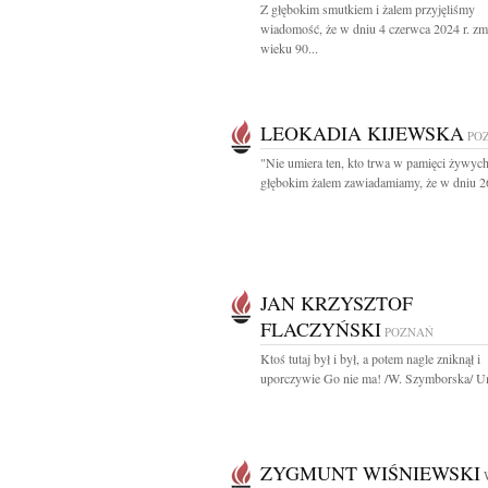
Z głębokim smutkiem i żalem przyjęliśmy
wiadomość, że w dniu 4 czerwca 2024 r. zm
wieku 90...
LEOKADIA KIJEWSKA
PO
"Nie umiera ten, kto trwa w pamięci żywych
głębokim żalem zawiadamiamy, że w dniu 26
JAN KRZYSZTOF
FLACZYŃSKI
POZNAŃ
Ktoś tutaj był i był, a potem nagle zniknął i
uporczywie Go nie ma! /W. Szymborska/ Uma
ZYGMUNT WIŚNIEWSKI