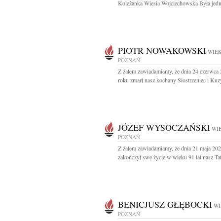
Koleżanka Wiesia Wojciechowska Była jedną
PIOTR NOWAKOWSKI
WIEK
POZNAŃ
Z żalem zawiadamiamy, że dnia 24 czerwca
roku zmarł nasz kochany Siostrzeniec i Kuzy
JÓZEF WYSOCZAŃSKI
WIE
POZNAŃ
Z żalem zawiadamiamy, że dnia 21 maja 202
zakończył swe życie w wieku 91 lat nasz Tata
BENICJUSZ GŁĘBOCKI
WI
POZNAŃ