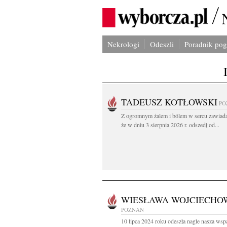
Nekrologi
Odeszli
Poradnik po
TADEUSZ KOTŁOWSKI
PO
Z ogromnym żalem i bólem w sercu zawiad
że w dniu 3 sierpnia 2026 r. odszedł od...
WIESŁAWA WOJCIECHO
POZNAŃ
10 lipca 2024 roku odeszła nagle nasza wsp