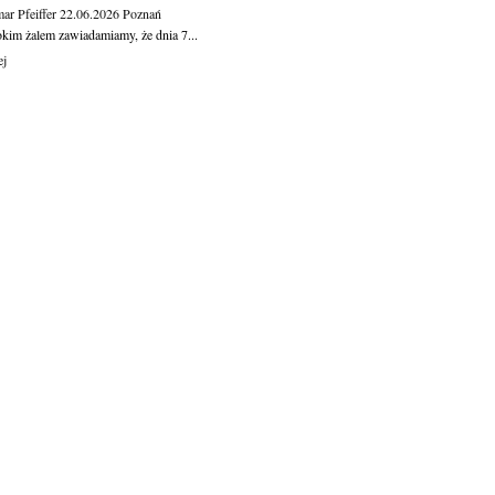
ar Pfeiffer
22.06.2026
Poznań
okim żalem zawiadamiamy, że dnia 7...
ej