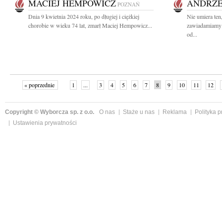
MACIEJ HEMPOWICZ
ANDRZE
POZNAŃ
Dnia 9 kwietnia 2024 roku, po długiej i ciężkiej
Nie umiera ten
chorobie w wieku 74 lat, zmarł Maciej Hempowicz...
zawiadamiamy 
od...
« poprzednie
1
...
3
4
5
6
7
8
9
10
11
12
Copyright © Wyborcza sp. z o.o.
O nas
Staże u nas
Reklama
Polityka 
Ustawienia prywatności