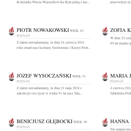
Koleżanka Wiesia Wojciechowska Była jedną z nas...
pracowitym życ
PIOTR NOWAKOWSKI
ZOFIA 
WIEK: 65
POZNAŃ
W dniu 22 cze
Z żalem zawiadamiamy, że dnia 24 czerwca 2024
89 lat zmarła o
roku zmarł nasz kochany Siostrzeniec i Kuzyn Piotr...
JÓZEF WYSOCZAŃSKI
MARIA 
WIEK: 91
POZNAŃ
POZNAŃ
Z żalem zawiadamiamy, że dnia 21 maja 2024 r.
4 czerwca 202
zakończył swe życie w wieku 91 lat nasz Tata,...
Jabłóńska-Pisko
BENICJUSZ GŁĘBOCKI
HANNA 
WIEK: 90
POZNAŃ
Nie umiera ten