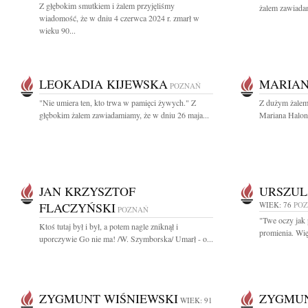
Z głębokim smutkiem i żalem przyjęliśmy
żalem zawiadam
wiadomość, że w dniu 4 czerwca 2024 r. zmarł w
wieku 90...
LEOKADIA KIJEWSKA
MARIAN
POZNAŃ
"Nie umiera ten, kto trwa w pamięci żywych." Z
Z dużym żalem 
głębokim żalem zawiadamiamy, że w dniu 26 maja...
Mariana Halont
JAN KRZYSZTOF
URSZUL
FLACZYŃSKI
WIEK: 76
PO
POZNAŃ
"Twe oczy jak 
Ktoś tutaj był i był, a potem nagle zniknął i
promienia. Wię
uporczywie Go nie ma! /W. Szymborska/ Umarł - o...
ZYGMUNT WIŚNIEWSKI
ZYGMUN
WIEK: 91