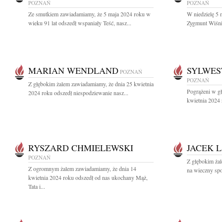
POZNAŃ
POZNAŃ
Ze smutkiem zawiadamiamy, że 5 maja 2024 roku w
W niedzielę 5 
wieku 91 lat odszedł wspaniały Teść, nasz...
Zygmunt Wiśni
MARIAN WENDLAND
SYLWES
POZNAŃ
POZNAŃ
Z głębokim żalem zawiadamiamy, że dnia 25 kwietnia
Pogrążeni w g
2024 roku odszedł niespodziewanie nasz...
kwietnia 2024 
RYSZARD CHMIELEWSKI
JACEK 
POZNAŃ
Z głębokim ża
Z ogromnym żalem zawiadamiamy, że dnia 14
na wieczny sp
kwietnia 2024 roku odszedł od nas ukochany Mąż,
Tata i...