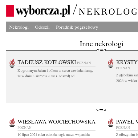
Nekrologi
Odeszli
Poradnik pogrzebowy
Inne nekrologi
TADEUSZ KOTŁOWSKI
KRYST
POZNAŃ
POZNAŃ
Z ogromnym żalem i bólem w sercu zawiadamiamy,
Z głębokim żal
że w dniu 3 sierpnia 2026 r. odszedł od...
2026 w wieku 9
WIESŁAWA WOJCIECHOWSKA
PAWEŁ 
POZNAŃ
POZNAŃ
10 lipca 2024 roku odeszła nagle nasza wspaniała
Z olbrzymim b