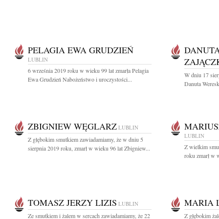
PELAGIA EWA GRUDZIEŃ
DANUTA
LUBLIN
ZAJĄCZ
6 września 2019 roku w wieku 99 lat zmarła Pelagia
W dniu 17 sier
Ewa Grudzień Nabożeństwo i uroczystości...
Danuta Weresk
ZBIGNIEW WĘGLARZ
MARIUS
LUBLIN
LUBLIN
Z głębokim smutkiem zawiadamiamy, że w dniu 5
Z wielkim smu
sierpnia 2019 roku, zmarł w wieku 96 lat Zbigniew...
roku zmarł w w
TOMASZ JERZY LIZIS
MARIA 
LUBLIN
Ze smutkiem i żalem w sercach zawiadamiamy, że 22
Z głębokim żal