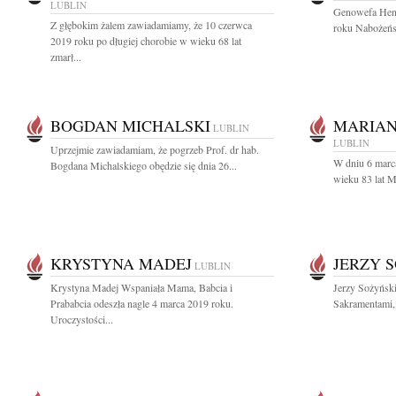
LUBLIN
Genowefa Hend
Z głębokim żalem zawiadamiamy, że 10 czerwca
roku Nabożeńs
2019 roku po długiej chorobie w wieku 68 lat
zmarł...
BOGDAN MICHALSKI
MARIAN
LUBLIN
LUBLIN
Uprzejmie zawiadamiam, że pogrzeb Prof. dr hab.
W dniu 6 marc
Bogdana Michalskiego obędzie się dnia 26...
wieku 83 lat M
KRYSTYNA MADEJ
JERZY 
LUBLIN
Krystyna Madej Wspaniała Mama, Babcia i
Jerzy Sożyńsk
Prababcia odeszła nagle 4 marca 2019 roku.
Sakramentami, 
Uroczystości...