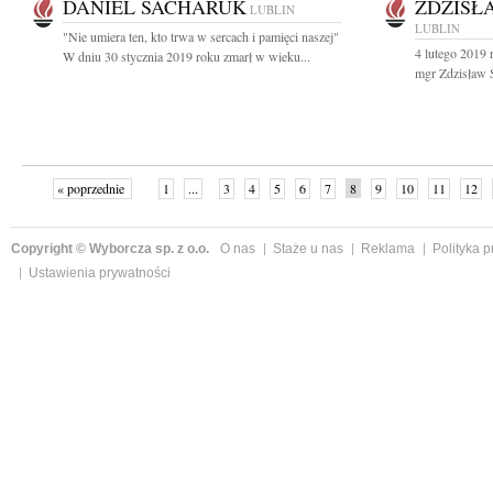
DANIEL SACHARUK
ZDZISŁ
LUBLIN
LUBLIN
"Nie umiera ten, kto trwa w sercach i pamięci naszej"
4 lutego 2019 
W dniu 30 stycznia 2019 roku zmarł w wieku...
mgr Zdzisław 
« poprzednie
1
...
3
4
5
6
7
8
9
10
11
12
Copyright © Wyborcza sp. z o.o.
O nas
Staże u nas
Reklama
Polityka 
Ustawienia prywatności