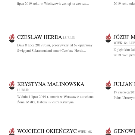
lipca 2019 roku w Wieliszewie zasnął na zawsze...
2019 roku ode
CZESŁAW HERDA
JÓZEF 
LUBLIN
WIEK: 84
LUB
Dnia 8 lipca 2019 roku, przeżywszy lat 67 opatrzony
Z głębokim żal
Świętymi Sakramentami zmarł Czesław Herda...
2019 roku prze
KRYSTYNA MALINOWSKA
JULIAN
LUBLIN
19 czerwca 201
W dniu 1 lipca 2019 r. zmarła w Warszawie ukochana
Palus Uroczyst
Żona, Matka, Babcia i Siostra Krystyna...
WOJCIECH OKIEŃCZYC
GENOWE
WIEK: 68