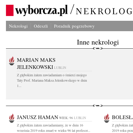
Nekrologi
Odeszli
Poradnik pogrzebowy
Inne nekrologi
MARIAN MAKS
JELENKOWSKI
LUBLIN
Z głębokim żalem zawiadamiam o śmierci mojego
Taty Prof. Mariana Maksa Jelenkowskego w dniu
1...
JANUSZ HAMAN
BOLESŁ
WIEK: 96
LUBLIN
Z głębokim żalem zawiadamiamy, że w dniu 16
Z głębokim ża
września 2019 roku zmarł w wieku 96 lat profesor...
2019 roku prze