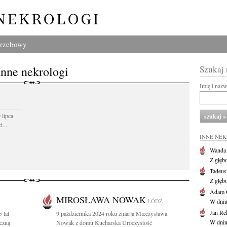
grzebowy
Inne nekrologi
Szukaj
Imię i naz
 lipca
...
INNE NE
Wanda
Z głęb
Tadeus
Z głęb
Adam 
MIROSŁAWA NOWAK
ŁÓDŹ
W dniu 
Jan Re
 lat
9 października 2024 roku zmarła Mieczysława
W dniu
czną
Nowak z domu Kucharska Uroczystość