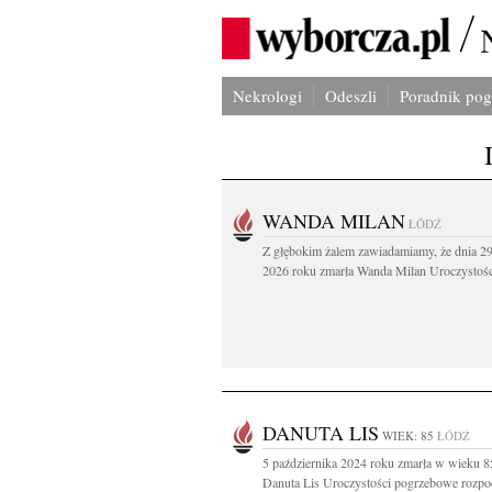
Nekrologi
Odeszli
Poradnik po
WANDA MILAN
ŁÓDŹ
Z głębokim żalem zawiadamiamy, że dnia 29
2026 roku zmarła Wanda Milan Uroczystości
DANUTA LIS
WIEK: 85
ŁÓDŹ
5 października 2024 roku zmarła w wieku 85
Danuta Lis Uroczystości pogrzebowe rozpo