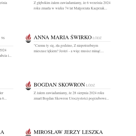
eśnia
Z głębokim żalem zawiadamiamy, że 6 września 2024
roku zmarła w wieku 74 lat Małgorzata Kacprzak...
ANNA MARIA ŚWIRKO
 96
ŁÓDŹ
"Czemu ty się, zła godzino, Z niepotrzebnym
 2024
mieszasz lękiem? Jesteś - a więc musisz minąć....
cia i...
BOGDAN SKOWRON
ŁÓDŹ
ler
Z żalem zawiadamiamy, że 28 sierpnia 2024 roku
 6...
zmarł Bogdan Skowron Uroczystości pogrzebowe...
KA
MIROSŁAW JERZY LESZKA