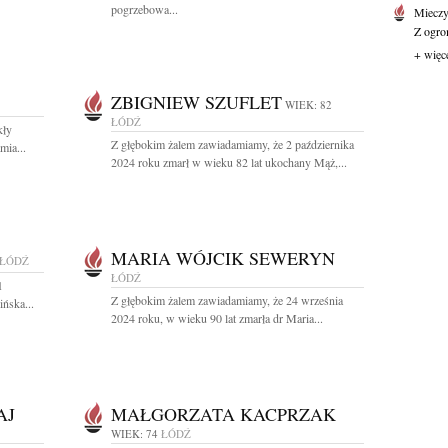
pogrzebowa...
Mieczy
Z ogro
+ więc
ZBIGNIEW SZUFLET
WIEK: 82
ŁÓDŹ
kły
Z głębokim żalem zawiadamiamy, że 2 października
mia...
2024 roku zmarł w wieku 82 lat ukochany Mąż,...
MARIA WÓJCIK SEWERYN
ŁÓDŹ
ŁÓDŹ
1
Z głębokim żalem zawiadamiamy, że 24 września
ńska...
2024 roku, w wieku 90 lat zmarła dr Maria...
AJ
MAŁGORZATA KACPRZAK
WIEK: 74
ŁÓDŹ