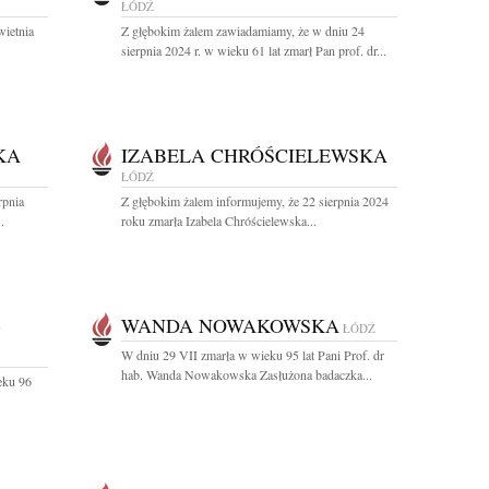
ŁÓDŹ
ietnia
Z głębokim żalem zawiadamiamy, że w dniu 24
sierpnia 2024 r. w wieku 61 lat zmarł Pan prof. dr...
KA
IZABELA CHRÓŚCIELEWSKA
ŁÓDŹ
rpnia
Z głębokim żalem informujemy, że 22 sierpnia 2024
.
roku zmarła Izabela Chróścielewska...
-
WANDA NOWAKOWSKA
ŁÓDŹ
W dniu 29 VII zmarła w wieku 95 lat Pani Prof. dr
hab. Wanda Nowakowska Zasłużona badaczka...
eku 96