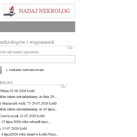
 nekrologów i wspomnień
wisko lub numer ogłoszenia:
+ szukanie zaawansowane
KROLOGI
 Milan
03.08.2026
Łódź
okim żalem zawiadamiamy, że dnia 29...
z Maciaszek
wiek: 73
29.07.2026
Łódź
okim żalem zawiadamiamy, że 24 lipca...
Gawryszczak
21.07.2026
Łódź
15 lipca 2026 roku odszedł nasz...
k
15.07.2026
Łódź
 4 lipca2026 roku zmarł w Łodzi Nasz...