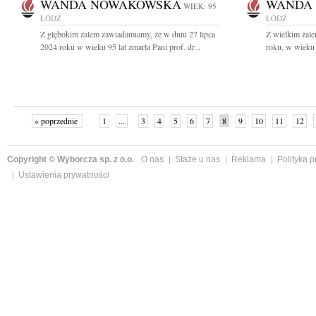
WANDA NOWAKOWSKA
WANDA
WIEK: 95
ŁÓDŹ
ŁÓDŹ
Z głębokim żalem zawiadamiamy, że w dniu 27 lipca
Z wielkim żale
2024 roku w wieku 95 lat zmarła Pani prof. dr...
roku, w wieku 
« poprzednie
1
...
3
4
5
6
7
8
9
10
11
12
Copyright © Wyborcza sp. z o.o.
O nas
Staże u nas
Reklama
Polityka 
Ustawienia prywatności