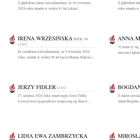
Z głębokim żalem zawiadamiamy, że 16 września
Z głębokim ża
2024 roku zmarła w wieku 81 lat Lekarz...
roku zmarła w 
IRENA WRZESIŃSKA
ANNA M
WIEK: 96
ŁÓDŹ
"Czemu ty się,
Ze smutkiem zawiadamiamy, że 9 września 2024
mieszasz lękiem
roku, zmarła w wieku 96 lat nasza Mama, Babcia i...
JERZY FIDLER
BOGDA
ŁÓDŹ
27 sierpnia 2024 roku zmarł nagle Jerzy Fidler
Z żalem zawiad
Uroczystości pogrzebowe rozpoczną się dnia 6...
zmarł Bogdan 
LIDIA EWA ZAMBRZYCKA
MIROSŁ