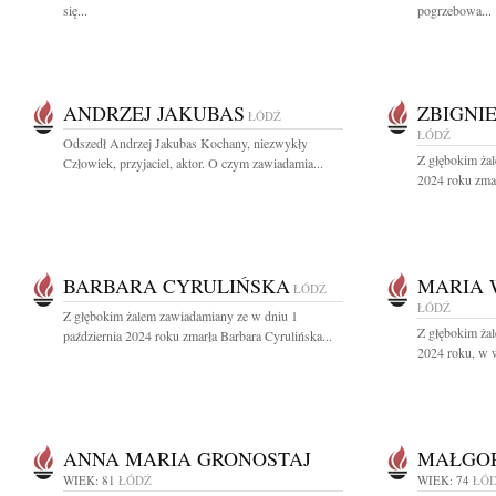
się...
pogrzebowa...
ANDRZEJ JAKUBAS
ZBIGNI
ŁÓDŹ
ŁÓDŹ
Odszedł Andrzej Jakubas Kochany, niezwykły
Z głębokim żal
Człowiek, przyjaciel, aktor. O czym zawiadamia...
2024 roku zmar
BARBARA CYRULIŃSKA
MARIA 
ŁÓDŹ
ŁÓDŹ
Z głębokim żalem zawiadamiany ze w dniu 1
Z głębokim ża
październia 2024 roku zmarła Barbara Cyrulińska...
2024 roku, w w
ANNA MARIA GRONOSTAJ
MAŁGO
WIEK: 81
ŁÓDŹ
WIEK: 74
ŁÓ