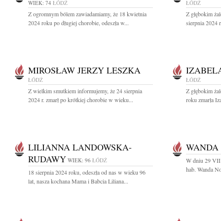
WIEK: 74
ŁÓDŹ
ŁÓDŹ
Z ogromnym bólem zawiadamiamy, że 18 kwietnia
Z głębokim ża
2024 roku po długiej chorobie, odeszła w...
sierpnia 2024 r
MIROSŁAW JERZY LESZKA
IZABEL
ŁÓDŹ
ŁÓDŹ
Z wielkim smutkiem informujemy, że 24 sierpnia
Z głębokim żal
2024 r. zmarł po krótkiej chorobie w wieku...
roku zmarła Iz
LILIANNA LANDOWSKA-
WANDA
RUDAWY
WIEK: 96
ŁÓDŹ
W dniu 29 VII 
hab. Wanda No
18 sierpnia 2024 roku, odeszła od nas w wieku 96
lat, nasza kochana Mama i Babcia Liliana...