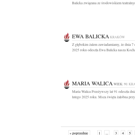
Balicka związana ze środowiskiem teatralny
EWA BALICKA
KRAKÓW
Z głębokim żalem zawiadamiamy, że dnia 7
2025 roku odeszła Ewa Balicka nasza Kocha
MARIA WALICA
WIEK: 91
KR
Maria Walica Przeżywszy lat 91 odeszła dni
lutego 2025 roku. Msza święta żałobna przy.
« poprzednie
1
...
3
4
5