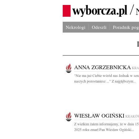
Nekrologi
Odeszli
Poradnik po
ANNA ZGRZEBNICKA
KR
"Nie ma już Ciebie wśród nas Jednak w ser
naszych pozostaniesz ..." Z najgłębszym...
WIESŁAW OGIŃSKI
KRAKÓ
Z wielkim żalem informujemy, że w dniu 15
2025 roku zmarł Pan Wiesław Ogiński...