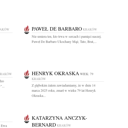
PAWEŁ DE BARBARO
AKÓW
KRAKÓW
Nie umiera ten, kto trwa w sercach i pamięci naszej.
Paweł De Barbaro Ukochany Mąż, Tato, Brat,...
HENRYK OKRASKA
KRAKÓW
WIEK: 79
KRAKÓW
dzo
Z głębokim żalem zawiadamiamy, że w dniu 14
"...
marca 2025 roku, zmarł w wieku 79 lat Henryk
Okraska...
KATARZYNA ANCZYK-
BERNARD
t Ewa
KRAKÓW