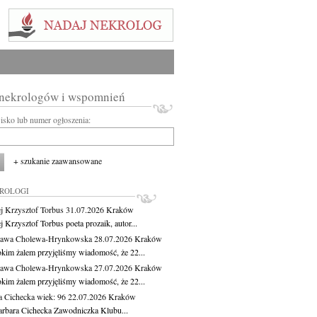
 nekrologów i wspomnień
wisko lub numer ogłoszenia:
+ szukanie zaawansowane
KROLOGI
j Krzysztof Torbus
31.07.2026
Kraków
 Krzysztof Torbus poeta prozaik, autor...
ława Cholewa-Hrynkowska
28.07.2026
Kraków
okim żalem przyjęliśmy wiadomość, że 22...
ława Cholewa-Hrynkowska
27.07.2026
Kraków
okim żalem przyjęliśmy wiadomość, że 22...
a Cichecka
wiek: 96
22.07.2026
Kraków
rbara Cichecka Zawodniczka Klubu...