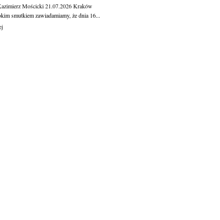
Kazimierz Mościcki
21.07.2026
Kraków
okim smutkiem zawiadamiamy, że dnia 16...
ej