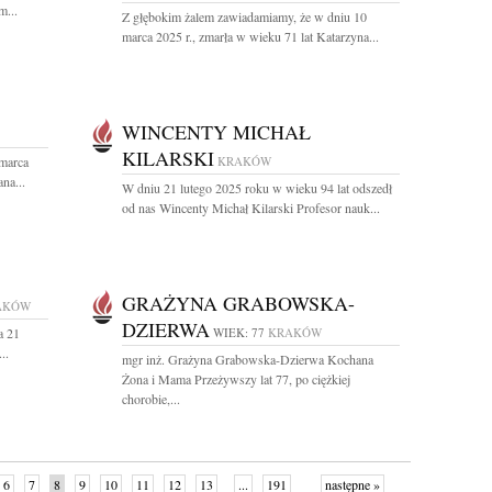
m...
Z głębokim żalem zawiadamiamy, że w dniu 10
marca 2025 r., zmarła w wieku 71 lat Katarzyna...
WINCENTY MICHAŁ
KILARSKI
 marca
KRAKÓW
na...
W dniu 21 lutego 2025 roku w wieku 94 lat odszedł
od nas Wincenty Michał Kilarski Profesor nauk...
GRAŻYNA GRABOWSKA-
AKÓW
DZIERWA
a 21
WIEK: 77
KRAKÓW
..
mgr inż. Grażyna Grabowska-Dzierwa Kochana
Żona i Mama Przeżywszy lat 77, po ciężkiej
chorobie,...
6
7
8
9
10
11
12
13
...
191
następne »