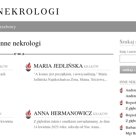
grzebowy
Inne nekrologi
Szukaj
Imię i naz
MARIA JEDLIŃSKA
AKÓW
KRAKÓW
cach
"A koniec jest początkiem, i nową nadzieją." Maria
Jedlińska Najukochańsza Żona, Mama, Teściowa,...
INNE NE
Andrze
Andrzej
Bogus
Z głęb
ANNA HERMANOWICZ
W
KRAKÓW
Bogus
Z głęb
 kwietnia
Z głębokim żalem i smutkiem zawiadamiamy, że dnia
14 kwietnia 2025 roku, odeszła od Nas Anna...
Barbar
Mgr Ba