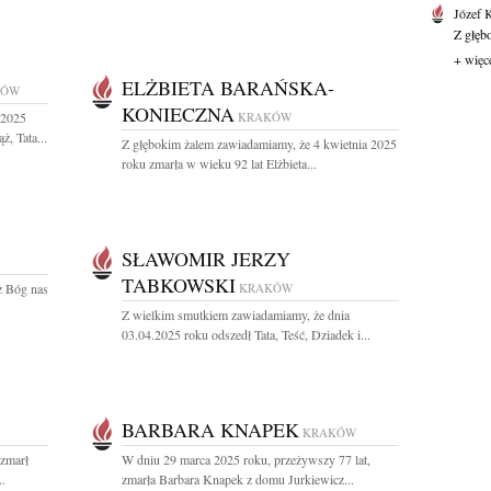
Józef 
Z głęb
+ więc
ELŻBIETA BARAŃSKA-
KÓW
KONIECZNA
 2025
KRAKÓW
, Tata...
Z głębokim żalem zawiadamiamy, że 4 kwietnia 2025
roku zmarła w wieku 92 lat Elżbieta...
SŁAWOMIR JERZY
TABKOWSKI
ż Bóg nas
KRAKÓW
Z wielkim smutkiem zawiadamiamy, że dnia
03.04.2025 roku odszedł Tata, Teść, Dziadek i...
BARBARA KNAPEK
KRAKÓW
 zmarł
W dniu 29 marca 2025 roku, przeżywszy 77 lat,
..
zmarła Barbara Knapek z domu Jurkiewicz...