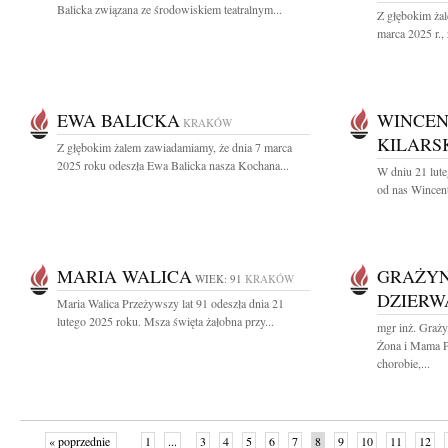
Balicka związana ze środowiskiem teatralnym...
Z głębokim ża
marca 2025 r.,
EWA BALICKA
WINCEN
KRAKÓW
KILARS
Z głębokim żalem zawiadamiamy, że dnia 7 marca
2025 roku odeszła Ewa Balicka nasza Kochana...
W dniu 21 lute
od nas Wincent
MARIA WALICA
GRAŻYN
WIEK: 91
KRAKÓW
DZIERW
Maria Walica Przeżywszy lat 91 odeszła dnia 21
lutego 2025 roku. Msza święta żałobna przy...
mgr inż. Graż
Żona i Mama Pr
chorobie,...
« poprzednie
1
...
3
4
5
6
7
8
9
10
11
12