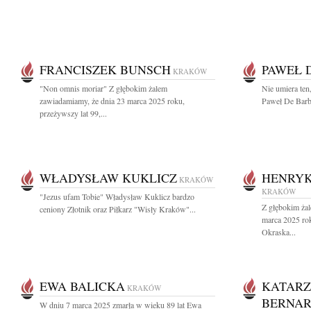
FRANCISZEK BUNSCH
PAWEŁ 
KRAKÓW
"Non omnis moriar" Z głębokim żalem
Nie umiera ten,
zawiadamiamy, że dnia 23 marca 2025 roku,
Paweł De Barba
przeżywszy lat 99,...
WŁADYSŁAW KUKLICZ
HENRY
KRAKÓW
KRAKÓW
"Jezus ufam Tobie" Władysław Kuklicz bardzo
Z głębokim ża
ceniony Złotnik oraz Piłkarz "Wisły Kraków"...
marca 2025 ro
Okraska...
EWA BALICKA
KATARZ
KRAKÓW
BERNA
W dniu 7 marca 2025 zmarła w wieku 89 lat Ewa