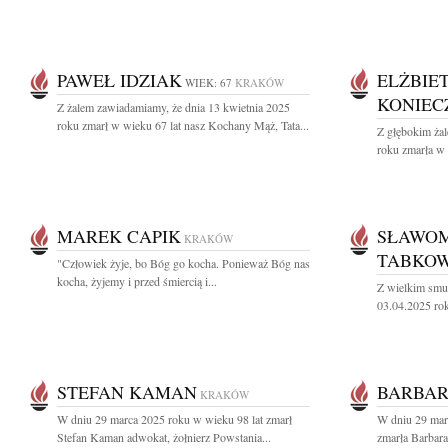
PAWEŁ IDZIAK
ELŻBIE
WIEK: 67
KRAKÓW
KONIEC
Z żalem zawiadamiamy, że dnia 13 kwietnia 2025
roku zmarł w wieku 67 lat nasz Kochany Mąż, Tata...
Z głębokim ża
roku zmarła w w
MAREK CAPIK
SŁAWOM
KRAKÓW
TABKOW
"Człowiek żyje, bo Bóg go kocha. Ponieważ Bóg nas
kocha, żyjemy i przed śmiercią i...
Z wielkim smu
03.04.2025 roku
STEFAN KAMAN
BARBAR
KRAKÓW
W dniu 29 marca 2025 roku w wieku 98 lat zmarł
W dniu 29 marc
Stefan Kaman adwokat, żołnierz Powstania...
zmarła Barbara