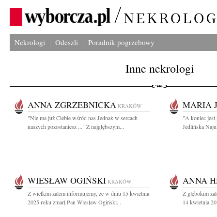
Nekrologi
Odeszli
Poradnik pogrzebowy
Inne nekrologi
ANNA ZGRZEBNICKA
MARIA 
KRAKÓW
"Nie ma już Ciebie wśród nas Jednak w sercach
"A koniec jest
naszych pozostaniesz ..." Z najgłębszym...
Jedlińska Naj
WIESŁAW OGIŃSKI
ANNA 
KRAKÓW
Z wielkim żalem informujemy, że w dniu 15 kwietnia
Z głębokim ża
2025 roku zmarł Pan Wiesław Ogiński...
14 kwietnia 20