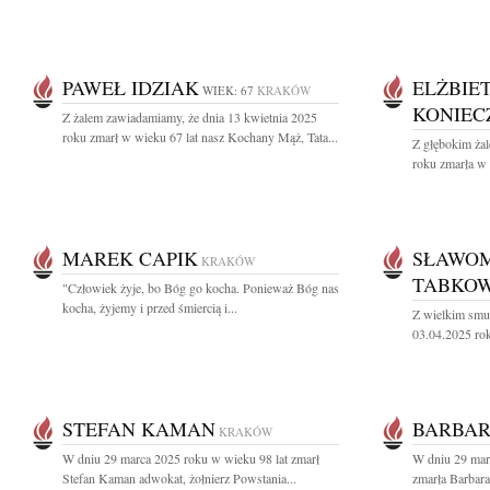
PAWEŁ IDZIAK
ELŻBIE
WIEK: 67
KRAKÓW
KONIEC
Z żalem zawiadamiamy, że dnia 13 kwietnia 2025
roku zmarł w wieku 67 lat nasz Kochany Mąż, Tata...
Z głębokim ża
roku zmarła w w
MAREK CAPIK
SŁAWOM
KRAKÓW
TABKOW
"Człowiek żyje, bo Bóg go kocha. Ponieważ Bóg nas
kocha, żyjemy i przed śmiercią i...
Z wielkim smu
03.04.2025 roku
STEFAN KAMAN
BARBAR
KRAKÓW
W dniu 29 marca 2025 roku w wieku 98 lat zmarł
W dniu 29 marc
Stefan Kaman adwokat, żołnierz Powstania...
zmarła Barbara