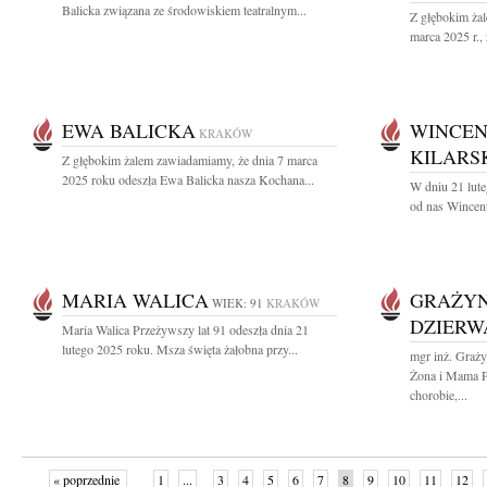
Balicka związana ze środowiskiem teatralnym...
Z głębokim ża
marca 2025 r.,
EWA BALICKA
WINCEN
KRAKÓW
KILARS
Z głębokim żalem zawiadamiamy, że dnia 7 marca
2025 roku odeszła Ewa Balicka nasza Kochana...
W dniu 21 lute
od nas Wincent
MARIA WALICA
GRAŻYN
WIEK: 91
KRAKÓW
DZIERW
Maria Walica Przeżywszy lat 91 odeszła dnia 21
lutego 2025 roku. Msza święta żałobna przy...
mgr inż. Graż
Żona i Mama Pr
chorobie,...
« poprzednie
1
...
3
4
5
6
7
8
9
10
11
12