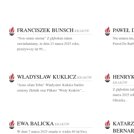
FRANCISZEK BUNSCH
PAWEŁ 
KRAKÓW
"Non omnis moriar" Z głębokim żalem
Nie umiera ten,
zawiadamiamy, że dnia 23 marca 2025 roku,
Paweł De Barba
przeżywszy lat 99,...
WŁADYSŁAW KUKLICZ
HENRY
KRAKÓW
KRAKÓW
"Jezus ufam Tobie" Władysław Kuklicz bardzo
Z głębokim ża
ceniony Złotnik oraz Piłkarz "Wisły Kraków"...
marca 2025 ro
Okraska...
EWA BALICKA
KATARZ
KRAKÓW
BERNA
W dniu 7 marca 2025 zmarła w wieku 89 lat Ewa