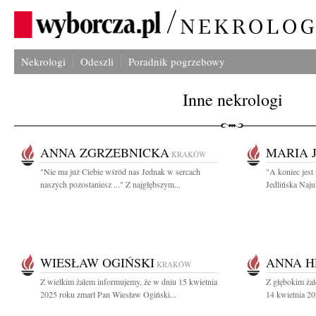
Nekrologi
Odeszli
Poradnik pogrzebowy
Inne nekrologi
ANNA ZGRZEBNICKA
MARIA 
KRAKÓW
"Nie ma już Ciebie wśród nas Jednak w sercach
"A koniec jest
naszych pozostaniesz ..." Z najgłębszym...
Jedlińska Naj
WIESŁAW OGIŃSKI
ANNA 
KRAKÓW
Z wielkim żalem informujemy, że w dniu 15 kwietnia
Z głębokim ża
2025 roku zmarł Pan Wiesław Ogiński...
14 kwietnia 20