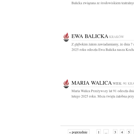
Balicka związana ze środowiskiem teatralny
EWA BALICKA
KRAKÓW
Z głębokim żalem zawiadamiamy, że dnia 7
2025 roku odeszła Ewa Balicka nasza Kocha
MARIA WALICA
WIEK: 91
KR
Maria Walica Przeżywszy lat 91 odeszła dni
lutego 2025 roku. Msza święta żałobna przy.
« poprzednie
1
...
3
4
5