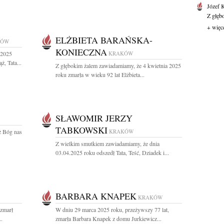
Józef 
Z głęb
+ więc
ELŻBIETA BARAŃSKA-
KÓW
KONIECZNA
 2025
KRAKÓW
, Tata...
Z głębokim żalem zawiadamiamy, że 4 kwietnia 2025
roku zmarła w wieku 92 lat Elżbieta...
SŁAWOMIR JERZY
TABKOWSKI
ż Bóg nas
KRAKÓW
Z wielkim smutkiem zawiadamiamy, że dnia
03.04.2025 roku odszedł Tata, Teść, Dziadek i...
BARBARA KNAPEK
KRAKÓW
 zmarł
W dniu 29 marca 2025 roku, przeżywszy 77 lat,
..
zmarła Barbara Knapek z domu Jurkiewicz...