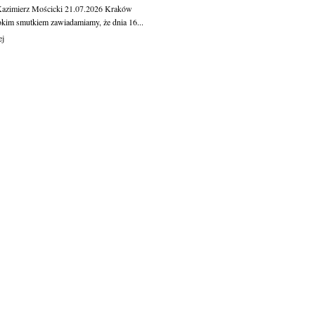
Kazimierz Mościcki
21.07.2026
Kraków
okim smutkiem zawiadamiamy, że dnia 16...
ej