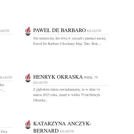
PAWEŁ DE BARBARO
AKÓW
KRAKÓW
Nie umiera ten, kto trwa w sercach i pamięci naszej.
Paweł De Barbaro Ukochany Mąż, Tato, Brat,...
HENRYK OKRASKA
KRAKÓW
WIEK: 79
KRAKÓW
dzo
Z głębokim żalem zawiadamiamy, że w dniu 14
"...
marca 2025 roku, zmarł w wieku 79 lat Henryk
Okraska...
KATARZYNA ANCZYK-
BERNARD
t Ewa
KRAKÓW