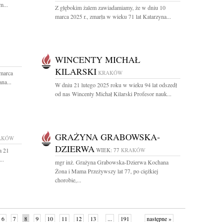
m...
Z głębokim żalem zawiadamiamy, że w dniu 10
marca 2025 r., zmarła w wieku 71 lat Katarzyna...
WINCENTY MICHAŁ
KILARSKI
 marca
KRAKÓW
na...
W dniu 21 lutego 2025 roku w wieku 94 lat odszedł
od nas Wincenty Michał Kilarski Profesor nauk...
GRAŻYNA GRABOWSKA-
AKÓW
DZIERWA
a 21
WIEK: 77
KRAKÓW
..
mgr inż. Grażyna Grabowska-Dzierwa Kochana
Żona i Mama Przeżywszy lat 77, po ciężkiej
chorobie,...
6
7
8
9
10
11
12
13
...
191
następne »