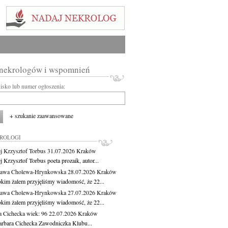
 nekrologów i wspomnień
wisko lub numer ogłoszenia:
+ szukanie zaawansowane
KROLOGI
j Krzysztof Torbus
31.07.2026
Kraków
 Krzysztof Torbus poeta prozaik, autor...
ława Cholewa-Hrynkowska
28.07.2026
Kraków
okim żalem przyjęliśmy wiadomość, że 22...
ława Cholewa-Hrynkowska
27.07.2026
Kraków
okim żalem przyjęliśmy wiadomość, że 22...
a Cichecka
wiek: 96
22.07.2026
Kraków
rbara Cichecka Zawodniczka Klubu...