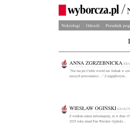
Nekrologi
Odeszli
Poradnik po
ANNA ZGRZEBNICKA
KR
"Nie ma już Ciebie wśród nas Jednak w ser
naszych pozostaniesz ..." Z najgłębszym...
WIESŁAW OGIŃSKI
KRAKÓ
Z wielkim żalem informujemy, że w dniu 15
2025 roku zmarł Pan Wiesław Ogiński...