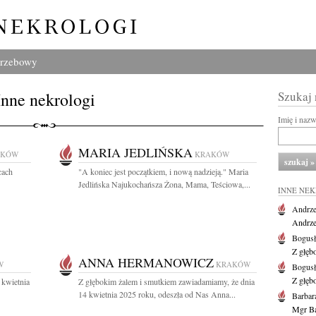
grzebowy
Inne nekrologi
Szukaj
Imię i naz
MARIA JEDLIŃSKA
AKÓW
KRAKÓW
cach
"A koniec jest początkiem, i nową nadzieją." Maria
Jedlińska Najukochańsza Żona, Mama, Teściowa,...
INNE NE
Andrze
Andrzej
Bogus
Z głęb
ANNA HERMANOWICZ
W
KRAKÓW
Bogus
Z głęb
 kwietnia
Z głębokim żalem i smutkiem zawiadamiamy, że dnia
14 kwietnia 2025 roku, odeszła od Nas Anna...
Barbar
Mgr Ba