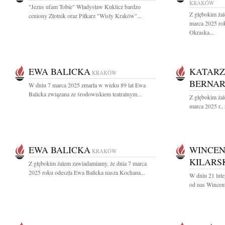
KRAKÓW
"Jezus ufam Tobie" Władysław Kuklicz bardzo
Z głębokim ża
ceniony Złotnik oraz Piłkarz "Wisły Kraków"...
marca 2025 ro
Okraska...
EWA BALICKA
KATARZ
KRAKÓW
BERNA
W dniu 7 marca 2025 zmarła w wieku 89 lat Ewa
Balicka związana ze środowiskiem teatralnym...
Z głębokim ża
marca 2025 r.,
EWA BALICKA
WINCEN
KRAKÓW
KILARS
Z głębokim żalem zawiadamiamy, że dnia 7 marca
2025 roku odeszła Ewa Balicka nasza Kochana...
W dniu 21 lute
od nas Wincent