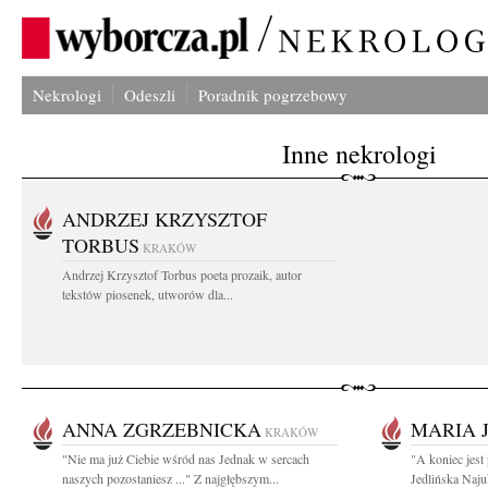
Nekrologi
Odeszli
Poradnik pogrzebowy
Inne nekrologi
ANDRZEJ KRZYSZTOF
TORBUS
KRAKÓW
Andrzej Krzysztof Torbus poeta prozaik, autor
tekstów piosenek, utworów dla...
ANNA ZGRZEBNICKA
MARIA 
KRAKÓW
"Nie ma już Ciebie wśród nas Jednak w sercach
"A koniec jest
naszych pozostaniesz ..." Z najgłębszym...
Jedlińska Naj