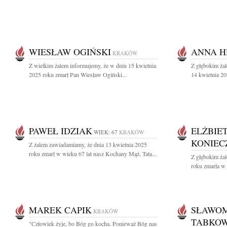
WIESŁAW OGIŃSKI
ANNA 
KRAKÓW
Z wielkim żalem informujemy, że w dniu 15 kwietnia
Z głębokim ża
2025 roku zmarł Pan Wiesław Ogiński...
14 kwietnia 20
PAWEŁ IDZIAK
ELŻBIE
WIEK: 67
KRAKÓW
KONIEC
Z żalem zawiadamiamy, że dnia 13 kwietnia 2025
roku zmarł w wieku 67 lat nasz Kochany Mąż, Tata...
Z głębokim ża
roku zmarła w w
MAREK CAPIK
SŁAWOM
KRAKÓW
TABKOW
"Człowiek żyje, bo Bóg go kocha. Ponieważ Bóg nas