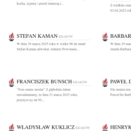
kocha, żyjemy i przed śmiercią i...
Z wielkim smu
03.04.2025 roku
STEFAN KAMAN
BARBAR
KRAKÓW
W dniu 29 marca 2025 roku w wieku 98 lat zmarł
W dniu 29 marc
Stefan Kaman adwokat, żołnierz Powstania...
zmarła Barbara
FRANCISZEK BUNSCH
PAWEŁ 
KRAKÓW
"Non omnis moriar" Z głębokim żalem
Nie umiera ten,
zawiadamiamy, że dnia 23 marca 2025 roku,
Paweł De Barba
przeżywszy lat 99,...
WŁADYSŁAW KUKLICZ
HENRY
KRAKÓW