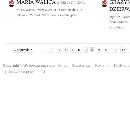
MARIA WALICA
GRAŻYN
WIEK: 91
KRAKÓW
DZIERW
Maria Walica Przeżywszy lat 91 odeszła dnia 21
lutego 2025 roku. Msza święta żałobna przy...
mgr inż. Graż
Żona i Mama Pr
chorobie,...
« poprzednie
1
...
3
4
5
6
7
8
9
10
11
12
Copyright © Wyborcza sp. z o.o.
O nas
Staże u nas
Reklama
Polityka 
Ustawienia prywatności