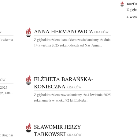
Józef 
Z głęb
+ więc
ANNA HERMANOWICZ
W
KRAKÓW
 kwietnia
Z głębokim żalem i smutkiem zawiadamiamy, że dnia
14 kwietnia 2025 roku, odeszła od Nas Anna...
ELŻBIETA BARAŃSKA-
KÓW
KONIECZNA
 2025
KRAKÓW
, Tata...
Z głębokim żalem zawiadamiamy, że 4 kwietnia 2025
roku zmarła w wieku 92 lat Elżbieta...
SŁAWOMIR JERZY
TABKOWSKI
ż Bóg nas
KRAKÓW