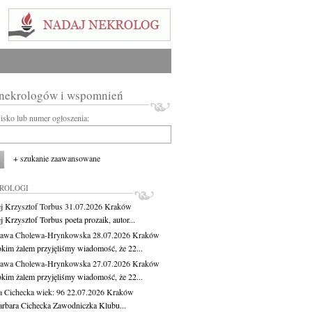
 nekrologów i wspomnień
wisko lub numer ogłoszenia:
+ szukanie zaawansowane
KROLOGI
j Krzysztof Torbus
31.07.2026
Kraków
 Krzysztof Torbus poeta prozaik, autor...
ława Cholewa-Hrynkowska
28.07.2026
Kraków
okim żalem przyjęliśmy wiadomość, że 22...
ława Cholewa-Hrynkowska
27.07.2026
Kraków
okim żalem przyjęliśmy wiadomość, że 22...
a Cichecka
wiek: 96
22.07.2026
Kraków
rbara Cichecka Zawodniczka Klubu...