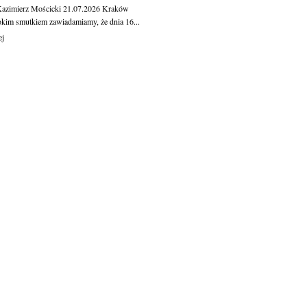
Kazimierz Mościcki
21.07.2026
Kraków
okim smutkiem zawiadamiamy, że dnia 16...
ej