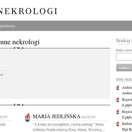
grzebowy
Inne nekrologi
Szukaj
Imię i naz
tor
INNE NE
Andrze
Andrzej
Bogus
Z głęb
Bogus
MARIA JEDLIŃSKA
AKÓW
KRAKÓW
Z głęb
Barbar
cach
"A koniec jest początkiem, i nową nadzieją." Maria
Mgr Ba
Jedlińska Najukochańsza Żona, Mama, Teściowa,...