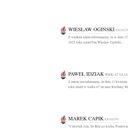
WIESŁAW OGIŃSKI
KRAKÓ
Z wielkim żalem informujemy, że w dniu 15
2025 roku zmarł Pan Wiesław Ogiński...
PAWEŁ IDZIAK
WIEK: 67
KRA
Z żalem zawiadamiamy, że dnia 13 kwietnia
roku zmarł w wieku 67 lat nasz Kochany Mąż
MAREK CAPIK
KRAKÓW
"Człowiek żyje, bo Bóg go kocha. Poniewa