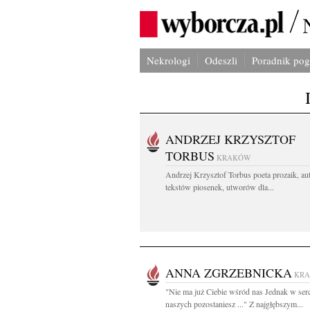
Nekrologi
Odeszli
Poradnik po
ANDRZEJ KRZYSZTOF
TORBUS
KRAKÓW
Andrzej Krzysztof Torbus poeta prozaik, au
tekstów piosenek, utworów dla...
ANNA ZGRZEBNICKA
KR
"Nie ma już Ciebie wśród nas Jednak w ser
naszych pozostaniesz ..." Z najgłębszym...