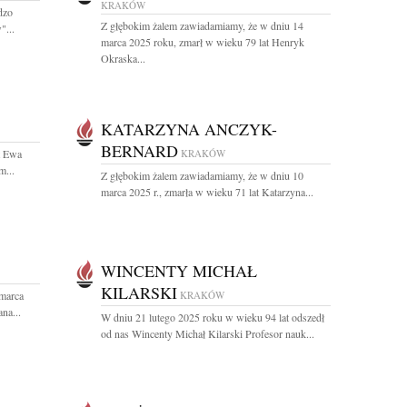
KRAKÓW
dzo
Z głębokim żalem zawiadamiamy, że w dniu 14
"...
marca 2025 roku, zmarł w wieku 79 lat Henryk
Okraska...
KATARZYNA ANCZYK-
BERNARD
t Ewa
KRAKÓW
m...
Z głębokim żalem zawiadamiamy, że w dniu 10
marca 2025 r., zmarła w wieku 71 lat Katarzyna...
WINCENTY MICHAŁ
KILARSKI
 marca
KRAKÓW
na...
W dniu 21 lutego 2025 roku w wieku 94 lat odszedł
od nas Wincenty Michał Kilarski Profesor nauk...