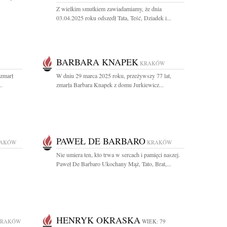
Z wielkim smutkiem zawiadamiamy, że dnia
03.04.2025 roku odszedł Tata, Teść, Dziadek i...
BARBARA KNAPEK
KRAKÓW
 zmarł
W dniu 29 marca 2025 roku, przeżywszy 77 lat,
..
zmarła Barbara Knapek z domu Jurkiewicz...
PAWEŁ DE BARBARO
AKÓW
KRAKÓW
Nie umiera ten, kto trwa w sercach i pamięci naszej.
Paweł De Barbaro Ukochany Mąż, Tato, Brat,...
HENRYK OKRASKA
KRAKÓW
WIEK: 79