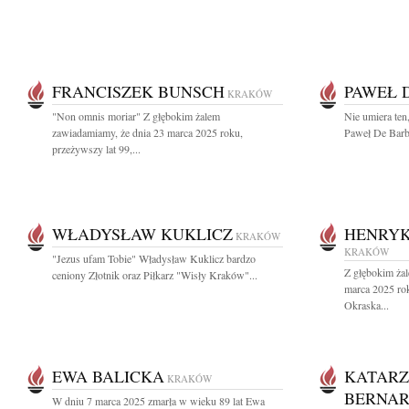
FRANCISZEK BUNSCH
PAWEŁ 
KRAKÓW
"Non omnis moriar" Z głębokim żalem
Nie umiera ten,
zawiadamiamy, że dnia 23 marca 2025 roku,
Paweł De Barba
przeżywszy lat 99,...
WŁADYSŁAW KUKLICZ
HENRY
KRAKÓW
KRAKÓW
"Jezus ufam Tobie" Władysław Kuklicz bardzo
Z głębokim ża
ceniony Złotnik oraz Piłkarz "Wisły Kraków"...
marca 2025 ro
Okraska...
EWA BALICKA
KATARZ
KRAKÓW
BERNA
W dniu 7 marca 2025 zmarła w wieku 89 lat Ewa