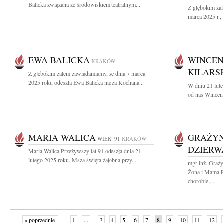
Balicka związana ze środowiskiem teatralnym...
Z głębokim ża
marca 2025 r.,
EWA BALICKA
WINCEN
KRAKÓW
KILARS
Z głębokim żalem zawiadamiamy, że dnia 7 marca
2025 roku odeszła Ewa Balicka nasza Kochana...
W dniu 21 lute
od nas Wincent
MARIA WALICA
GRAŻYN
WIEK: 91
KRAKÓW
DZIERW
Maria Walica Przeżywszy lat 91 odeszła dnia 21
lutego 2025 roku. Msza święta żałobna przy...
mgr inż. Graż
Żona i Mama Pr
chorobie,...
« poprzednie
1
...
3
4
5
6
7
8
9
10
11
12