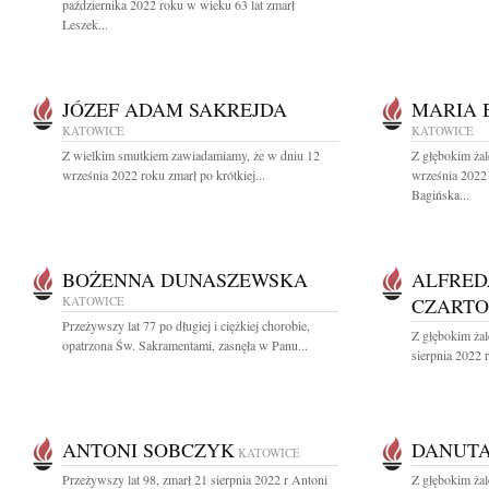
października 2022 roku w wieku 63 lat zmarł
Leszek...
JÓZEF ADAM SAKREJDA
MARIA 
KATOWICE
KATOWICE
Z wielkim smutkiem zawiadamiamy, że w dniu 12
Z głębokim ża
września 2022 roku zmarł po krótkiej...
września 2022 
Bagińska...
BOŻENNA DUNASZEWSKA
ALFRED
KATOWICE
CZARTO
Przeżywszy lat 77 po długiej i ciężkiej chorobie,
Z głębokim ża
opatrzona Św. Sakramentami, zasnęła w Panu...
sierpnia 2022 
ANTONI SOBCZYK
DANUT
KATOWICE
Przeżywszy lat 98, zmarł 21 sierpnia 2022 r Antoni
Z głębokim żal