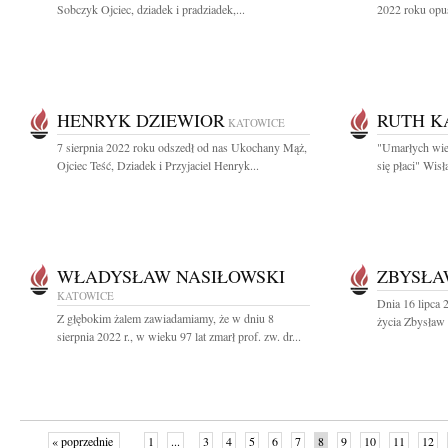
Sobczyk Ojciec, dziadek i pradziadek,...
2022 roku opuś
HENRYK DZIEWIOR
RUTH K
KATOWICE
7 sierpnia 2022 roku odszedł od nas Ukochany Mąż,
"Umarłych wie
Ojciec Teść, Dziadek i Przyjaciel Henryk...
się płaci" Wis
WŁADYSŁAW NASIŁOWSKI
ZBYSŁA
KATOWICE
Dnia 16 lipca 
Z głębokim żalem zawiadamiamy, że w dniu 8
życia Zbysław 
sierpnia 2022 r., w wieku 97 lat zmarł prof. zw. dr...
« poprzednie
1
...
3
4
5
6
7
8
9
10
11
12