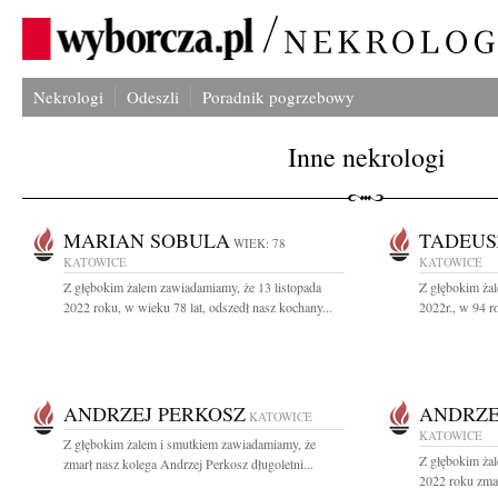
Nekrologi
Odeszli
Poradnik pogrzebowy
Inne nekrologi
MARIAN SOBULA
TADEUS
WIEK: 78
KATOWICE
KATOWICE
Z głębokim żalem zawiadamiamy, że 13 listopada
Z głębokim ża
2022 roku, w wieku 78 lat, odszedł nasz kochany...
2022r., w 94 ro
ANDRZEJ PERKOSZ
ANDRZE
KATOWICE
KATOWICE
Z głębokim żalem i smutkiem zawiadamiamy, że
Z głębokim ża
zmarł nasz kolega Andrzej Perkosz długoletni...
2022 roku zmar