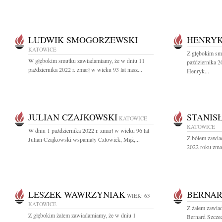
LUDWIK SMOGORZEWSKI
HENRYK
KATOWICE
Z głębokim sm
W głębokim smutku zawiadamiamy, że w dniu 11
października 2
października 2022 r. zmarł w wieku 93 lat nasz...
Henryk...
JULIAN CZAJKOWSKI
STANIS
KATOWICE
KATOWICE
W dniu 1 października 2022 r. zmarł w wieku 96 lat
Z bólem zawia
Julian Czajkowski wspaniały Człowiek, Mąż,...
2022 roku zmar
LESZEK WAWRZYNIAK
BERNAR
WIEK: 63
KATOWICE
Z żalem zawiad
Z głębokim żalem zawiadamiamy, że w dniu 1
Bernard Szczec