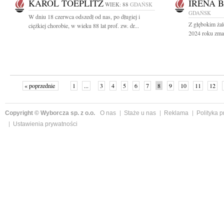
KAROL TOEPLITZ
IRENA 
WIEK: 88
GDAŃSK
GDAŃSK
W dniu 18 czerwca odszedł od nas, po długiej i
Z głębokim ża
ciężkiej chorobie, w wieku 88 lat prof. zw. dr...
2024 roku zmar
« poprzednie
1
...
3
4
5
6
7
8
9
10
11
12
Copyright © Wyborcza sp. z o.o.
O nas
Staże u nas
Reklama
Polityka 
Ustawienia prywatności