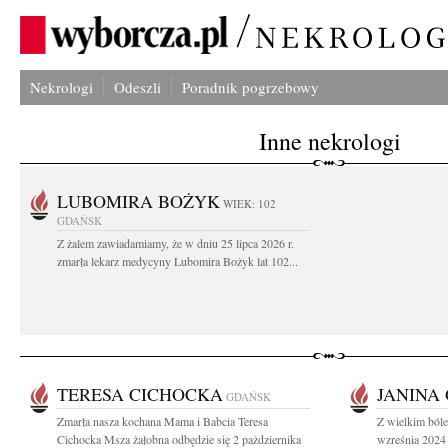
Nekrologi
Odeszli
Poradnik pogrzebowy
Inne nekrologi
LUBOMIRA BOŻYK
WIEK: 102
GDAŃSK
Z żalem zawiadamiamy, że w dniu 25 lipca 2026 r.
zmarła lekarz medycyny Lubomira Bożyk lat 102...
TERESA CICHOCKA
JANINA
GDAŃSK
Zmarła nasza kochana Mama i Babcia Teresa
Z wielkim ból
Cichocka Msza żałobna odbędzie się 2 pażdziernika
wzreśnia 2024 