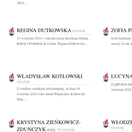
2024...
REGINA DUTKOWSKA
ZOFIA 
GDAŃSK
25 września 2024 r. odeszła nasza ukochana Mama,
Jeśli będziemy
Babcia i Prababcia dr n.hum. Regina Dutkowska...
znaczy że nie 
WŁADYSŁAW KOTŁOWSKI
LUCYN
GDAŃSK
Z głębokim ża
Z wielkim smutkiem informujemy, że dnia 18
września 2024 
września 2024 roku zmarł Władysław Kotłowski
Mąż,...
KRYSTYNA ZIEŃKOWICZ-
WŁODZI
ZDUŃCZYK
GDAŃSK
WIEK: 75
GDAŃSK