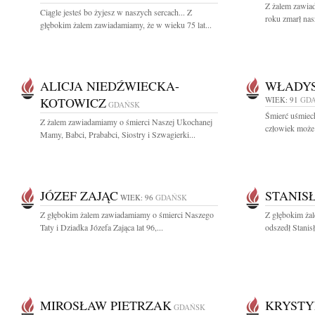
Z żalem zawiad
Ciągle jesteś bo żyjesz w naszych sercach... Z
roku zmarł nas
głębokim żalem zawiadamiamy, że w wieku 75 lat...
ALICJA NIEDŹWIECKA-
WŁADY
KOTOWICZ
WIEK: 91
GD
GDAŃSK
Śmierć uśmiech
Z żalem zawiadamiamy o śmierci Naszej Ukochanej
człowiek może 
Mamy, Babci, Prababci, Siostry i Szwagierki...
JÓZEF ZAJĄC
STANIS
WIEK: 96
GDAŃSK
Z głębokim żalem zawiadamiamy o śmierci Naszego
Z głębokim żal
Taty i Dziadka Józefa Zająca lat 96,...
odszedł Stanis
MIROSŁAW PIETRZAK
KRYSTY
GDAŃSK