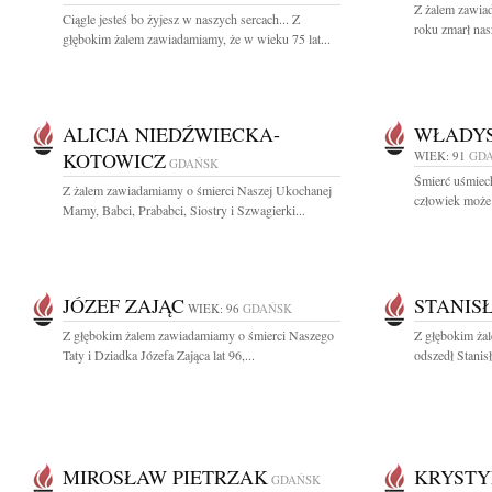
Z żalem zawiad
Ciągle jesteś bo żyjesz w naszych sercach... Z
roku zmarł nas
głębokim żalem zawiadamiamy, że w wieku 75 lat...
ALICJA NIEDŹWIECKA-
WŁADY
KOTOWICZ
WIEK: 91
GD
GDAŃSK
Śmierć uśmiech
Z żalem zawiadamiamy o śmierci Naszej Ukochanej
człowiek może 
Mamy, Babci, Prababci, Siostry i Szwagierki...
JÓZEF ZAJĄC
STANIS
WIEK: 96
GDAŃSK
Z głębokim żalem zawiadamiamy o śmierci Naszego
Z głębokim żal
Taty i Dziadka Józefa Zająca lat 96,...
odszedł Stanis
MIROSŁAW PIETRZAK
KRYSTY
GDAŃSK