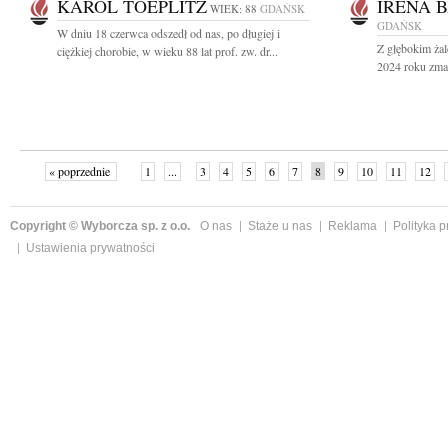
KAROL TOEPLITZ
IRENA 
WIEK: 88
GDAŃSK
GDAŃSK
W dniu 18 czerwca odszedł od nas, po długiej i
Z głębokim ża
ciężkiej chorobie, w wieku 88 lat prof. zw. dr...
2024 roku zmar
« poprzednie
1
...
3
4
5
6
7
8
9
10
11
12
Copyright © Wyborcza sp. z o.o.
O nas
Staże u nas
Reklama
Polityka 
Ustawienia prywatności