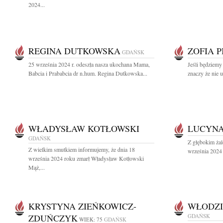
2024...
REGINA DUTKOWSKA
ZOFIA 
GDAŃSK
25 września 2024 r. odeszła nasza ukochana Mama,
Jeśli będziemy
Babcia i Prababcia dr n.hum. Regina Dutkowska...
znaczy że nie 
WŁADYSŁAW KOTŁOWSKI
LUCYN
GDAŃSK
Z głębokim ża
Z wielkim smutkiem informujemy, że dnia 18
września 2024 
września 2024 roku zmarł Władysław Kotłowski
Mąż,...
KRYSTYNA ZIEŃKOWICZ-
WŁODZI
ZDUŃCZYK
GDAŃSK
WIEK: 75
GDAŃSK