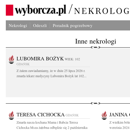
Nekrologi
Odeszli
Poradnik pogrzebowy
Inne nekrologi
LUBOMIRA BOŻYK
WIEK: 102
GDAŃSK
Z żalem zawiadamiamy, że w dniu 25 lipca 2026 r.
zmarła lekarz medycyny Lubomira Bożyk lat 102...
TERESA CICHOCKA
JANINA
GDAŃSK
Zmarła nasza kochana Mama i Babcia Teresa
Z wielkim ból
Cichocka Msza żałobna odbędzie się 2 pażdziernika
wzreśnia 2024 