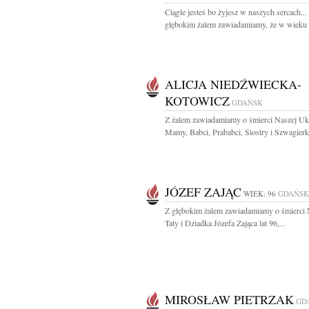
Ciągle jesteś bo żyjesz w naszych sercach...
głębokim żalem zawiadamiamy, że w wieku 7
ALICJA NIEDŹWIECKA-
KOTOWICZ
GDAŃSK
Z żalem zawiadamiamy o śmierci Naszej Uk
Mamy, Babci, Prababci, Siostry i Szwagierki
JÓZEF ZAJĄC
WIEK: 96
GDAŃSK
Z głębokim żalem zawiadamiamy o śmierci
Taty i Dziadka Józefa Zająca lat 96,...
MIROSŁAW PIETRZAK
GD