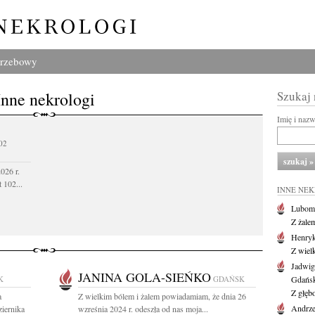
grzebowy
Inne nekrologi
Szukaj
Imię i naz
02
026 r.
 102...
INNE NE
Lubom
Z żale
Henryk
Z wiel
Jadwig
JANINA GOLA-SIEŃKO
K
GDAŃSK
Gdańs
Z głęb
a
Z wielkim bólem i żalem powiadamiam, że dnia 26
Andrze
ziernika
wzreśnia 2024 r. odeszła od nas moja...