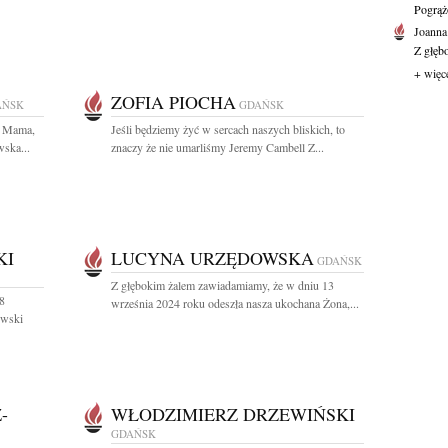
Pogrąż
Joanna
Z głęb
+ więc
ZOFIA PIOCHA
AŃSK
GDAŃSK
a Mama,
Jeśli będziemy żyć w sercach naszych bliskich, to
wska...
znaczy że nie umarliśmy Jeremy Cambell Z...
KI
LUCYNA URZĘDOWSKA
GDAŃSK
Z głębokim żalem zawiadamiamy, że w dniu 13
8
września 2024 roku odeszła nasza ukochana Żona,...
owski
-
WŁODZIMIERZ DRZEWIŃSKI
GDAŃSK