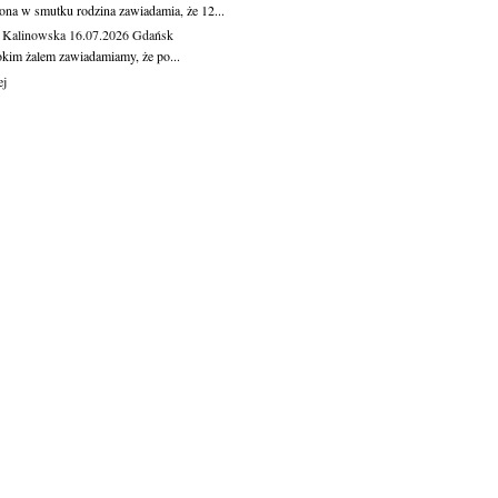
ona w smutku rodzina zawiadamia, że 12...
 Kalinowska
16.07.2026
Gdańsk
okim żalem zawiadamiamy, że po...
ej