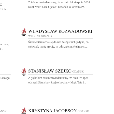
Z żalem zawiadamiamy, że w dniu 14 sierpnia 2024
 Z
roku zmarł nasz Ojciec i Dziadek Włodzimierz...
5 lat...
WŁADYSŁAW ROZWADOWSKI
WIEK: 91
GDAŃSK
Śmierć uśmiecha się do nas wszystkich jedyne, co
ochanej
człowiek może zrobić, to odwzajemnić uśmiech...
...
STANISŁAW SZEJKO
GDAŃSK
 Naszego
Z głębokim żalem zawiadamiamy, że dnia 29 lipca
odszedł Stanisław Szejko kochany Mąż, Tata i...
KRYSTYNA JACOBSON
AŃSK
GDAŃSK