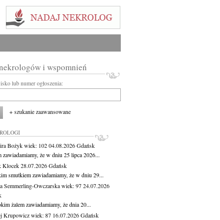
 nekrologów i wspomnień
wisko lub numer ogłoszenia:
+ szukanie zaawansowane
KROLOGI
ira Bożyk
wiek: 102
04.08.2026
Gdańsk
m zawiadamiamy, że w dniu 25 lipca 2026...
 Klocek
28.07.2026
Gdańsk
kim smutkiem zawiadamiamy, że w dniu 29...
a Semmerling-Owczarska
wiek: 97
24.07.2026
k
okim żalem zawiadamiamy, że dnia 20...
j Krupowicz
wiek: 87
16.07.2026
Gdańsk