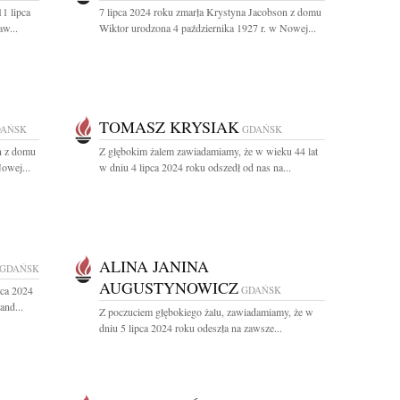
1 lipca
7 lipca 2024 roku zmarła Krystyna Jacobson z domu
aw...
Wiktor urodzona 4 października 1927 r. w Nowej...
TOMASZ KRYSIAK
AŃSK
GDAŃSK
n z domu
Z głębokim żalem zawiadamiamy, że w wieku 44 lat
owej...
w dniu 4 lipca 2024 roku odszedł od nas na...
ALINA JANINA
GDAŃSK
AUGUSTYNOWICZ
pca 2024
GDAŃSK
and...
Z poczuciem głębokiego żalu, zawiadamiamy, że w
dniu 5 lipca 2024 roku odeszła na zawsze...