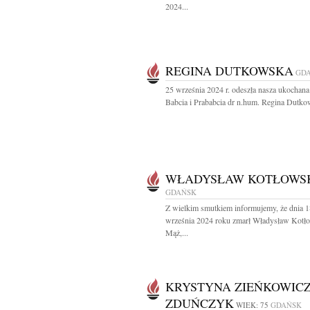
2024...
REGINA DUTKOWSKA
GD
25 września 2024 r. odeszła nasza ukochan
Babcia i Prababcia dr n.hum. Regina Dutko
WŁADYSŁAW KOTŁOWS
GDAŃSK
Z wielkim smutkiem informujemy, że dnia 1
września 2024 roku zmarł Władysław Kotł
Mąż,...
KRYSTYNA ZIEŃKOWICZ
ZDUŃCZYK
WIEK: 75
GDAŃSK