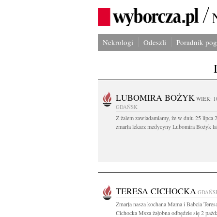
Nekrologi
Odeszli
Poradnik po
LUBOMIRA BOŻYK
WIEK: 1
GDAŃSK
Z żalem zawiadamiamy, że w dniu 25 lipca 2
zmarła lekarz medycyny Lubomira Bożyk lat
TERESA CICHOCKA
GDAŃS
Zmarła nasza kochana Mama i Babcia Teres
Cichocka Msza żałobna odbędzie się 2 pażd