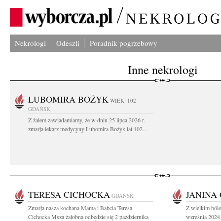
Nekrologi
Odeszli
Poradnik pogrzebowy
Inne nekrologi
LUBOMIRA BOŻYK
WIEK: 102
GDAŃSK
Z żalem zawiadamiamy, że w dniu 25 lipca 2026 r.
zmarła lekarz medycyny Lubomira Bożyk lat 102...
TERESA CICHOCKA
JANINA
GDAŃSK
Zmarła nasza kochana Mama i Babcia Teresa
Z wielkim ból
Cichocka Msza żałobna odbędzie się 2 pażdziernika
wzreśnia 2024 