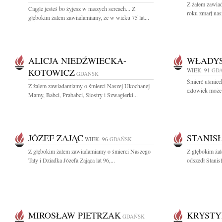
Z żalem zawiad
Ciągle jesteś bo żyjesz w naszych sercach... Z
roku zmarł nas
głębokim żalem zawiadamiamy, że w wieku 75 lat...
ALICJA NIEDŹWIECKA-
WŁADY
KOTOWICZ
WIEK: 91
GD
GDAŃSK
Śmierć uśmiech
Z żalem zawiadamiamy o śmierci Naszej Ukochanej
człowiek może 
Mamy, Babci, Prababci, Siostry i Szwagierki...
JÓZEF ZAJĄC
STANIS
WIEK: 96
GDAŃSK
Z głębokim żalem zawiadamiamy o śmierci Naszego
Z głębokim żal
Taty i Dziadka Józefa Zająca lat 96,...
odszedł Stanis
MIROSŁAW PIETRZAK
KRYSTY
GDAŃSK