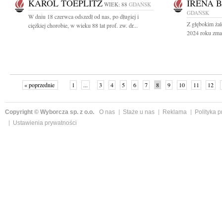
KAROL TOEPLITZ
IRENA 
WIEK: 88
GDAŃSK
GDAŃSK
W dniu 18 czerwca odszedł od nas, po długiej i
Z głębokim ża
ciężkiej chorobie, w wieku 88 lat prof. zw. dr...
2024 roku zmar
« poprzednie
1
...
3
4
5
6
7
8
9
10
11
12
Copyright © Wyborcza sp. z o.o.
O nas
Staże u nas
Reklama
Polityka 
Ustawienia prywatności