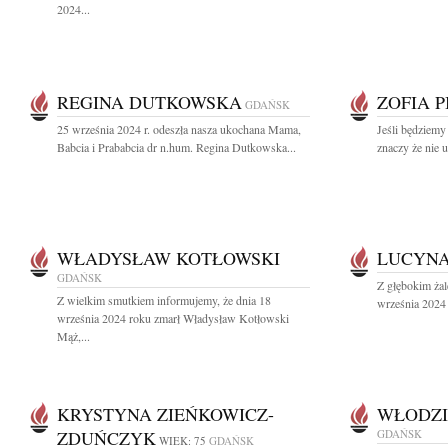
2024...
REGINA DUTKOWSKA
ZOFIA 
GDAŃSK
25 września 2024 r. odeszła nasza ukochana Mama,
Jeśli będziemy
Babcia i Prababcia dr n.hum. Regina Dutkowska...
znaczy że nie 
WŁADYSŁAW KOTŁOWSKI
LUCYN
GDAŃSK
Z głębokim ża
Z wielkim smutkiem informujemy, że dnia 18
września 2024 
września 2024 roku zmarł Władysław Kotłowski
Mąż,...
KRYSTYNA ZIEŃKOWICZ-
WŁODZI
ZDUŃCZYK
GDAŃSK
WIEK: 75
GDAŃSK