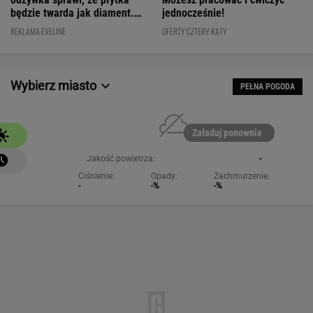
będzie twarda jak diament.
jednocześnie!
Cena? WOW!
REKLAMA EVELINE
OFERTY CZTERY KĄTY
Wybierz miasto
PEŁNA POGODA
Załaduj ponownie
Jakość powietrza:
-
Ciśnienie:
Opady:
Zachmurzenie:
-
-%
-%