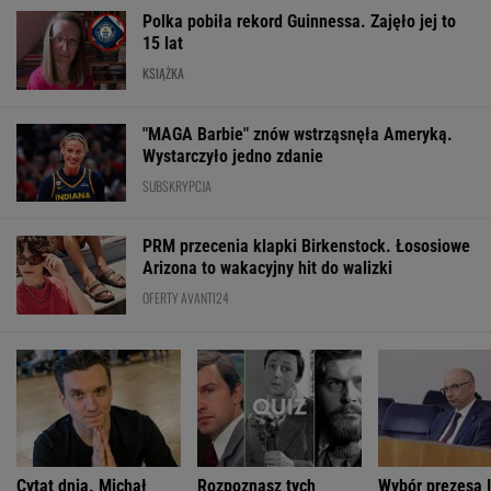
Polka pobiła rekord Guinnessa. Zajęło jej to
15 lat
KSIĄŻKA
"MAGA Barbie" znów wstrząsnęła Ameryką.
Wystarczyło jedno zdanie
SUBSKRYPCJA
PRM przecenia klapki Birkenstock. Łososiowe
Arizona to wakacyjny hit do walizki
OFERTY AVANTI24
Cytat dnia. Michał
Rozpoznasz tych
Wybór prezesa 