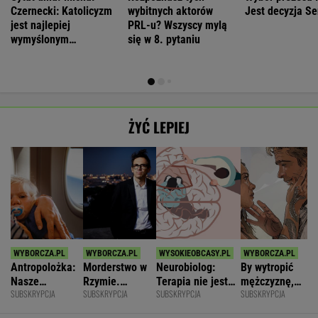
Czernecki: Katolicyzm
wybitnych aktorów
Jest decyzja S
jest najlepiej
PRL-u? Wszyscy mylą
wymyślonym
się w 8. pytaniu
interesem...
ŻYĆ LEPIEJ
Antropolożka:
Morderstwo w
Neurobiolog:
By wytropić
Nasze
Rzymie.
Terapia nie jest
mężczyznę,
SUBSKRYPCJA
SUBSKRYPCJA
SUBSKRYPCJA
SUBSKRYPCJA
społeczeństwo
Dlaczego
konieczna. Mózg
nie musi
nie lubi dzieci
synowie
jest podatny na
nawet