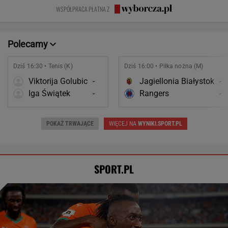
zniszczyli
zmianę
wstawać z
WSPÓŁPRACA PŁATNA Z
swoje życia?
krzesła.
Polecamy
Dziś 16:30 • Tenis (K)
Dziś 16:00 • Piłka nożna (M)
Viktorija Golubic
-
Jagiellonia Białystok
-
Iga Świątek
-
Rangers
-
POKAŻ TRWAJĄCE
WIĘCEJ NA
WYNIKI.SPORT.PL
SPORT.PL