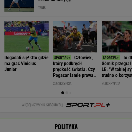
TENIS
Dogadali się! Oto gdzie
Człowiek,
To d
ma grać Vinicius
który podkręcił
Górnik przegrał 
Junior
prędkość światła. Czy
LE. "W takiej sy
Pogacar łamie prawa
trudno o korzys
biologii?
rezultat"
SUBSKRYPCJA
SUBSKRYPCJA
WIĘCEJ NIŻ WYNIK. SUBSKRYBUJ
POLITYKA