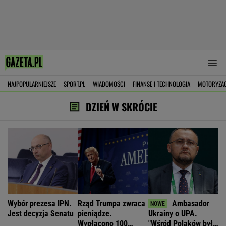
NAJPOPULARNIEJSZE
SPORT.PL
WIADOMOŚCI
FINANSE I TECHNOLOGIA
MOTORYZA
DZIEŃ W SKRÓCIE
Wybór prezesa IPN.
Rząd Trumpa zwraca
Ambasador
Jest decyzja Senatu
pieniądze.
Ukrainy o UPA.
Wypłacono 100
"Wśród Polaków było