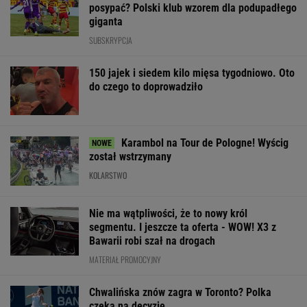
posypać? Polski klub wzorem dla podupadłego
giganta
SUBSKRYPCJA
150 jajek i siedem kilo mięsa tygodniowo. Oto
do czego to doprowadziło
Karambol na Tour de Pologne! Wyścig
został wstrzymany
KOLARSTWO
Nie ma wątpliwości, że to nowy król
segmentu. I jeszcze ta oferta - WOW! X3 z
Bawarii robi szał na drogach
MATERIAŁ PROMOCYJNY
Chwalińska znów zagra w Toronto? Polka
czeka na decyzję