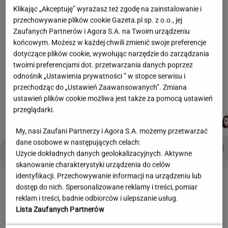
Klikając „Akceptuję” wyrażasz też zgodę na zainstalowanie i
Skłodowska na banknocie?
przechowywanie plików cookie Gazeta.pl sp. z o.o., jej
Zadecydowała interwencja polskiego ministra
Zaufanych Partnerów i Agora S.A. na Twoim urządzeniu
SUBSKRYPCJA
końcowym. Możesz w każdej chwili zmienić swoje preferencje
dotyczące plików cookie, wywołując narzędzie do zarządzania
twoimi preferencjami dot. przetwarzania danych poprzez
Kulisy zmian w "halo tu polsat".
odnośnik „Ustawienia prywatności ” w stopce serwisu i
"Cichopek źle wypadła w badaniach"
przechodząc do „Ustawień Zaawansowanych”. Zmiana
ustawień plików cookie możliwa jest także za pomocą ustawień
przeglądarki.
DOMINIK
AGNIESZKA
ŁUKASZ
KACPER
Autorzy:
SENKOWSKI
NIEDZIAŁEK
JACHIMIAK
KOLIBABSKI
My, nasi Zaufani Partnerzy i Agora S.A. możemy przetwarzać
dane osobowe w następujących celach:
PROBLEMY POLSKICH SIATKARZY
ZNAK Z '30'
WISŁAWA SZYMBORSKA
Użycie dokładnych danych geolokalizacyjnych. Aktywne
skanowanie charakterystyki urządzenia do celów
identyfikacji. Przechowywanie informacji na urządzeniu lub
LETNIE OKAZJE
dostęp do nich. Spersonalizowane reklamy i treści, pomiar
reklam i treści, badnie odbiorców i ulepszanie usług.
Lista Zaufanych Partnerów