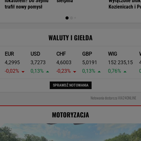
lokatorem? Do Sejmu
sierpnia
Wyłączone blok
trafił nowy pomysł
Kozienicach i P
WALUTY I GIEŁDA
EUR
USD
CHF
GBP
WIG
4,2995
3,7273
4,6003
5,0191
152 235,15
-0,02%
0,13%
-0,23%
0,13%
0,76%
SPRAWDŹ NOTOWANIA
Notowania dostarcza VIA24ONLINE
MOTORYZACJA