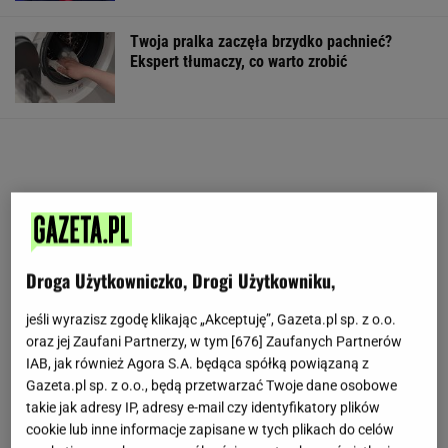
Twoja pralka zaczęła brzydko pachnieć?
Ekspert tłumaczy, co warto zrobić
Droga Użytkowniczko, Drogi Użytkowniku,
jeśli wyrazisz zgodę klikając „Akceptuję”, Gazeta.pl sp. z o.o.
oraz jej Zaufani Partnerzy, w tym [
676
] Zaufanych Partnerów
IAB, jak również Agora S.A. będąca spółką powiązaną z
Gazeta.pl sp. z o.o., będą przetwarzać Twoje dane osobowe
takie jak adresy IP, adresy e-mail czy identyfikatory plików
cookie lub inne informacje zapisane w tych plikach do celów