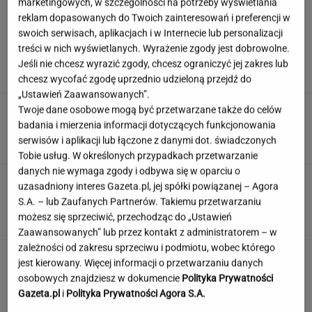
marketingowych, w szczególności na potrzeby wyświetlania
reklam dopasowanych do Twoich zainteresowań i preferencji w
swoich serwisach, aplikacjach i w Internecie lub personalizacji
Damięcka dosadnie komentuje upały w
treści w nich wyświetlanych. Wyrażenie zgody jest dobrowolne.
Polsce. "Zasłużyliście"
Jeśli nie chcesz wyrazić zgody, chcesz ograniczyć jej zakres lub
chcesz wycofać zgodę uprzednio udzieloną przejdź do
„Ustawień Zaawansowanych”.
Po tym programie zajrzałam do
Twoje dane osobowe mogą być przetwarzane także do celów
piwnicy. Znalazłam skarby warte krocie
badania i mierzenia informacji dotyczących funkcjonowania
serwisów i aplikacji lub łączone z danymi dot. świadczonych
ANNA GOWOREK
Tobie usług. W określonych przypadkach przetwarzanie
danych nie wymaga zgody i odbywa się w oparciu o
Ten quiz wiedzy ogólnej to solidny trening
uzasadniony interes Gazeta.pl, jej spółki powiązanej – Agora
umysłu! Przekroczysz 9/14?
S.A. – lub Zaufanych Partnerów. Takiemu przetwarzaniu
możesz się sprzeciwić, przechodząc do „Ustawień
Zaawansowanych” lub przez kontakt z administratorem – w
zależności od zakresu sprzeciwu i podmiotu, wobec którego
To jeden z najczęstszych błędów przed
jest kierowany. Więcej informacji o przetwarzaniu danych
zagranicznym wyjazdem. O tym wiele osób
osobowych znajdziesz w dokumencie
Polityka Prywatności
zapomina
Gazeta.pl
i
Polityka Prywatności Agora S.A.
MATERIAŁ PROMOCYJNY