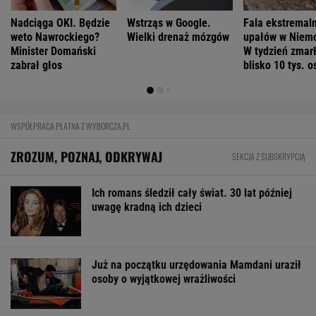
Nadciąga OKI. Będzie
Wstrząs w Google.
Fala ekstremal
weto Nawrockiego?
Wielki drenaż mózgów
upałów w Niem
Minister Domański
W tydzień zmar
zabrał głos
blisko 10 tys. o
WSPÓŁPRACA PŁATNA Z WYBORCZA.PL
ZROZUM, POZNAJ, ODKRYWAJ
SEKCJA Z SUBSKRYPCJĄ
Ich romans śledził cały świat. 30 lat później
uwagę kradną ich dzieci
Już na początku urzędowania Mamdani uraził
osoby o wyjątkowej wrażliwości