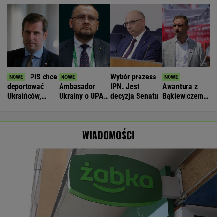
PiS chce
Wybór prezesa
deportować
Ambasador
IPN. Jest
Awantura z
Ukraińców,
Ukrainy o UPA.
decyzja Senatu
Bąkiewiczem
którzy nie
"Wśród Polaków
w Radomiu.
pracują legalnie
było dużo
Jest ruch
zbrodniczych
prokuratury
WIADOMOŚCI
aktów"