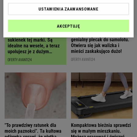
USTAWIENIA ZAAWANSOWANE
AKCEPTUJĘ
Polska marka stworzyła
Polki oszalały na punkcie
genialny plecak do samolotu.
sukienek tej marki. Są
Otwiera się jak walizka i
idealne na wesele, a teraz
mieści zaskakująco dużo!
upolujesz je z dużym
RABATEM
OFERTY AVANTI24
OFERTY AVANTI24
"To prawdziwy ratunek dla
Kompaktowa bieżnia sprawdzi
moich paznokci". Ta kultowa
się w małym mieszkaniu.
odżywka sprawi, że płytka
Możesz pracować i ćwiczyć