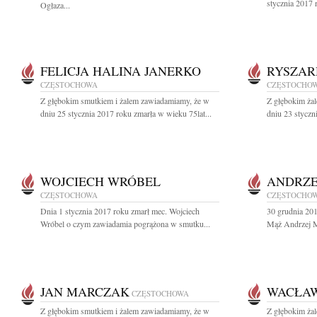
stycznia 2017 
Ogłaza...
FELICJA HALINA JANERKO
RYSZAR
CZĘSTOCHOWA
CZĘSTOCHO
Z głębokim smutkiem i żalem zawiadamiamy, że w
Z głębokim ża
dniu 25 stycznia 2017 roku zmarła w wieku 75lat...
dniu 23 styczn
WOJCIECH WRÓBEL
ANDRZE
CZĘSTOCHOWA
CZĘSTOCHO
Dnia 1 stycznia 2017 roku zmarł mec. Wojciech
30 grudnia 20
Wróbel o czym zawiadamia pogrążona w smutku...
Mąż Andrzej Ma
JAN MARCZAK
WACŁAW
CZĘSTOCHOWA
Z głębokim smutkiem i żalem zawiadamiamy, że w
Z głębokim ża