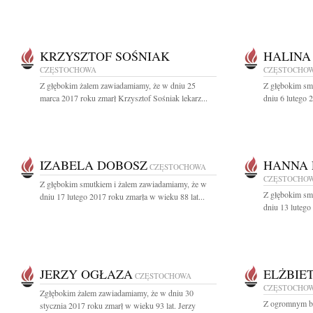
KRZYSZTOF SOŚNIAK
HALINA
CZĘSTOCHOWA
CZĘSTOCHO
Z głębokim żalem zawiadamiamy, że w dniu 25
Z głębokim sm
marca 2017 roku zmarł Krzysztof Sośniak lekarz...
dniu 6 lutego 2
IZABELA DOBOSZ
HANNA
CZĘSTOCHOWA
CZĘSTOCHO
Z głębokim smutkiem i żalem zawiadamiamy, że w
Z głębokim sm
dniu 17 lutego 2017 roku zmarła w wieku 88 lat...
dniu 13 lutego
JERZY OGŁAZA
ELŻBIE
CZĘSTOCHOWA
CZĘSTOCHO
Zgłębokim żalem zawiadamiamy, że w dniu 30
Z ogromnym bó
stycznia 2017 roku zmarł w wieku 93 lat. Jerzy