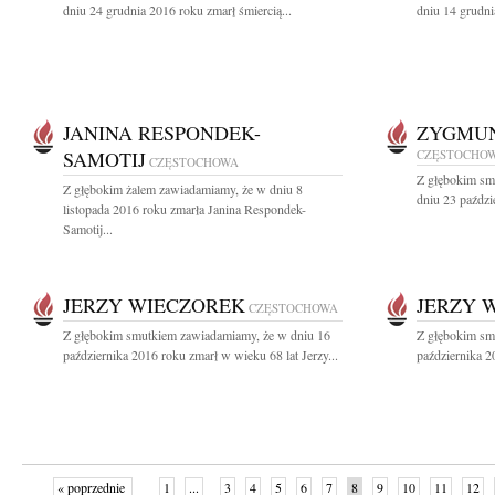
dniu 24 grudnia 2016 roku zmarł śmiercią...
dniu 14 grudni
JANINA RESPONDEK-
ZYGMUN
SAMOTIJ
CZĘSTOCHO
CZĘSTOCHOWA
Z głębokim sm
Z głębokim żalem zawiadamiamy, że w dniu 8
dniu 23 paździ
listopada 2016 roku zmarła Janina Respondek-
Samotij...
JERZY WIECZOREK
JERZY 
CZĘSTOCHOWA
Z głębokim smutkiem zawiadamiamy, że w dniu 16
Z głębokim sm
października 2016 roku zmarł w wieku 68 lat Jerzy...
października 2
« poprzednie
1
...
3
4
5
6
7
8
9
10
11
12