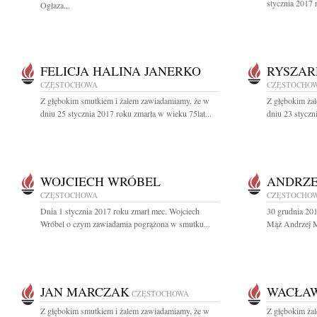
stycznia 2017 
Ogłaza...
FELICJA HALINA JANERKO
RYSZAR
CZĘSTOCHOWA
CZĘSTOCHO
Z głębokim smutkiem i żalem zawiadamiamy, że w
Z głębokim ża
dniu 25 stycznia 2017 roku zmarła w wieku 75lat...
dniu 23 styczn
WOJCIECH WRÓBEL
ANDRZE
CZĘSTOCHOWA
CZĘSTOCHO
Dnia 1 stycznia 2017 roku zmarł mec. Wojciech
30 grudnia 20
Wróbel o czym zawiadamia pogrążona w smutku...
Mąż Andrzej Ma
JAN MARCZAK
WACŁAW
CZĘSTOCHOWA
Z głębokim smutkiem i żalem zawiadamiamy, że w
Z głębokim ża