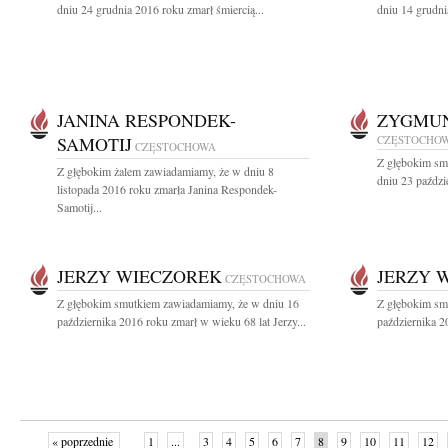
dniu 24 grudnia 2016 roku zmarł śmiercią...
dniu 14 grudni
JANINA RESPONDEK-
ZYGMUN
SAMOTIJ
CZĘSTOCHO
CZĘSTOCHOWA
Z głębokim sm
Z głębokim żalem zawiadamiamy, że w dniu 8
dniu 23 paździ
listopada 2016 roku zmarła Janina Respondek-
Samotij...
JERZY WIECZOREK
JERZY 
CZĘSTOCHOWA
Z głębokim smutkiem zawiadamiamy, że w dniu 16
Z głębokim sm
października 2016 roku zmarł w wieku 68 lat Jerzy...
października 2
« poprzednie
1
...
3
4
5
6
7
8
9
10
11
12