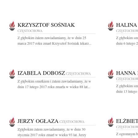
KRZYSZTOF SOŚNIAK
HALINA
CZĘSTOCHOWA
CZĘSTOCHO
Z głębokim żalem zawiadamiamy, że w dniu 25
Z głębokim sm
marca 2017 roku zmarł Krzysztof Sośniak lekarz...
dniu 6 lutego 2
IZABELA DOBOSZ
HANNA
CZĘSTOCHOWA
CZĘSTOCHO
Z głębokim smutkiem i żalem zawiadamiamy, że w
Z głębokim sm
dniu 17 lutego 2017 roku zmarła w wieku 88 lat...
dniu 13 lutego
JERZY OGŁAZA
ELŻBIE
CZĘSTOCHOWA
CZĘSTOCHO
Zgłębokim żalem zawiadamiamy, że w dniu 30
Z ogromnym bó
stycznia 2017 roku zmarł w wieku 93 lat. Jerzy