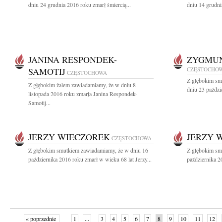
dniu 24 grudnia 2016 roku zmarł śmiercią...
dniu 14 grudni
JANINA RESPONDEK-
ZYGMUN
SAMOTIJ
CZĘSTOCHO
CZĘSTOCHOWA
Z głębokim sm
Z głębokim żalem zawiadamiamy, że w dniu 8
dniu 23 paździ
listopada 2016 roku zmarła Janina Respondek-
Samotij...
JERZY WIECZOREK
JERZY 
CZĘSTOCHOWA
Z głębokim smutkiem zawiadamiamy, że w dniu 16
Z głębokim sm
października 2016 roku zmarł w wieku 68 lat Jerzy...
października 2
« poprzednie
1
...
3
4
5
6
7
8
9
10
11
12