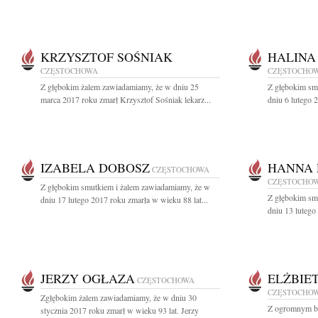
KRZYSZTOF SOŚNIAK
HALINA
CZĘSTOCHOWA
CZĘSTOCHO
Z głębokim żalem zawiadamiamy, że w dniu 25
Z głębokim sm
marca 2017 roku zmarł Krzysztof Sośniak lekarz...
dniu 6 lutego 2
IZABELA DOBOSZ
HANNA
CZĘSTOCHOWA
CZĘSTOCHO
Z głębokim smutkiem i żalem zawiadamiamy, że w
Z głębokim sm
dniu 17 lutego 2017 roku zmarła w wieku 88 lat...
dniu 13 lutego
JERZY OGŁAZA
ELŻBIE
CZĘSTOCHOWA
CZĘSTOCHO
Zgłębokim żalem zawiadamiamy, że w dniu 30
Z ogromnym bó
stycznia 2017 roku zmarł w wieku 93 lat. Jerzy