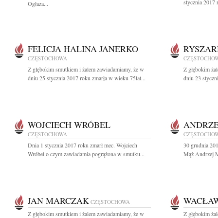
stycznia 2017 
Ogłaza...
FELICJA HALINA JANERKO
RYSZAR
CZĘSTOCHOWA
CZĘSTOCHO
Z głębokim smutkiem i żalem zawiadamiamy, że w
Z głębokim ża
dniu 25 stycznia 2017 roku zmarła w wieku 75lat...
dniu 23 styczn
WOJCIECH WRÓBEL
ANDRZE
CZĘSTOCHOWA
CZĘSTOCHO
Dnia 1 stycznia 2017 roku zmarł mec. Wojciech
30 grudnia 20
Wróbel o czym zawiadamia pogrążona w smutku...
Mąż Andrzej Ma
JAN MARCZAK
WACŁAW
CZĘSTOCHOWA
Z głębokim smutkiem i żalem zawiadamiamy, że w
Z głębokim ża