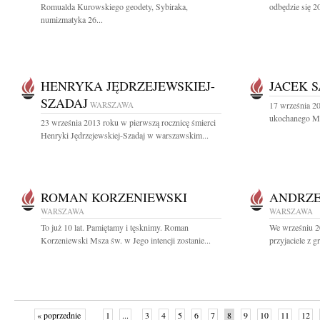
Romualda Kurowskiego geodety, Sybiraka,
odbędzie się 2
numizmatyka 26...
HENRYKA JĘDRZEJEWSKIEJ-
JACEK 
SZADAJ
WARSZAWA
17 września 20
ukochanego Męż
23 września 2013 roku w pierwszą rocznicę śmierci
Henryki Jędrzejewskiej-Szadaj w warszawskim...
ROMAN KORZENIEWSKI
ANDRZE
WARSZAWA
WARSZAWA
To już 10 lat. Pamiętamy i tęsknimy. Roman
We wrześniu 2
Korzeniewski Msza św. w Jego intencji zostanie...
przyjaciele z 
« poprzednie
1
...
3
4
5
6
7
8
9
10
11
12