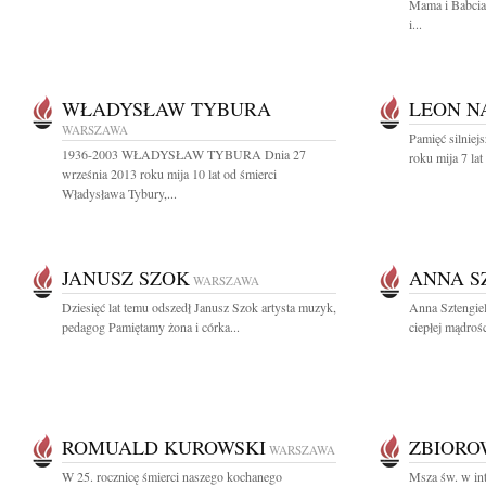
Mama i Babcia
i...
WŁADYSŁAW TYBURA
LEON N
WARSZAWA
Pamięć silniej
1936-2003 WŁADYSŁAW TYBURA Dnia 27
roku mija 7 lat
września 2013 roku mija 10 lat od śmierci
Władysława Tybury,...
JANUSZ SZOK
ANNA S
WARSZAWA
Dziesięć lat temu odszedł Janusz Szok artysta muzyk,
Anna Sztengiel
pedagog Pamiętamy żona i córka...
ciepłej mądroś
ROMUALD KUROWSKI
ZBIOR
WARSZAWA
W 25. rocznicę śmierci naszego kochanego
Msza św. w int