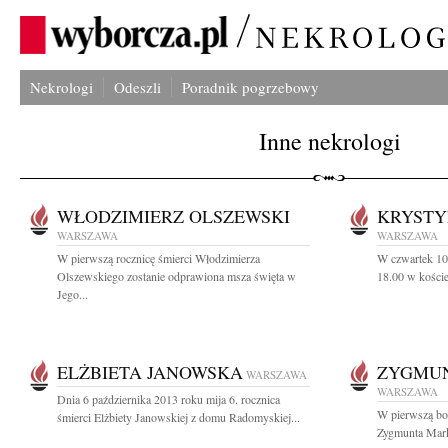
Nekrologi
Odeszli
Poradnik pogrzebowy
Inne nekrologi
WŁODZIMIERZ OLSZEWSKI
KRYSTY
WARSZAWA
WARSZAWA
W pierwszą rocznicę śmierci Włodzimierza
W czwartek 10 
Olszewskiego zostanie odprawiona msza święta w
18.00 w koście
Jego...
ELŻBIETA JANOWSKA
ZYGMU
WARSZAWA
WARSZAWA
Dnia 6 października 2013 roku mija 6. rocznica
W pierwszą bol
śmierci Elżbiety Janowskiej z domu Radomyskiej...
Zygmunta Mark