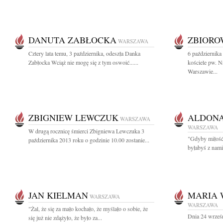
DANUTA ZABŁOCKA
ZBIOR
WARSZAWA
Cztery lata temu, 3 października, odeszła Danka
6 października
Zabłocka Wciąż nie mogę się z tym oswoić......
kościele pw. N
Warszawie...
ZBIGNIEW LEWCZUK
ALDONA
WARSZAWA
WARSZAWA
W drugą rocznicę śmierci Zbigniewa Lewczuka 3
"Gdyby miłość 
października 2013 roku o godzinie 10.00 zostanie...
byłabyś z nami"
JAN KIELMAN
MARIA
WARSZAWA
WARSZAWA
"Żal, że się za mało kochało, że myślało o sobie, że
Dnia 24 wrześ
się już nie zdążyło, że było za...