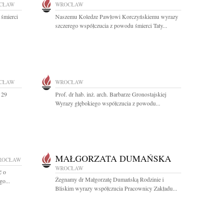
CŁAW
WROCŁAW
 śmierci
Naszemu Koledze Pawłowi Korczyńskiemu wyrazy
szczerego współczucia z powodu śmierci Taty...
CŁAW
WROCŁAW
 29
Prof. dr hab. inż. arch. Barbarze Gronostajskiej
Wyrazy głębokiego współczucia z powodu...
MAŁGORZATA DUMAŃSKA
ROCŁAW
WROCŁAW
ć o
Żegnamy dr Małgorzatę Dumańską Rodzinie i
o...
Bliskim wyrazy współczucia Pracownicy Zakładu...