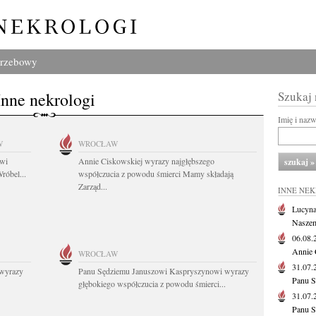
grzebowy
Inne nekrologi
Szukaj
Imię i naz
W
WROCŁAW
owi
Annie Ciskowskiej wyrazy najgłębszego
róbel...
współczucia z powodu śmierci Mamy składają
Zarząd...
INNE NE
Lucyna
Naszem
06.08
Annie 
WROCŁAW
31.07
wyrazy
Panu Sędziemu Januszowi Kaspryszynowi wyrazy
Panu S
głębokiego współczucia z powodu śmierci...
31.07
Panu S