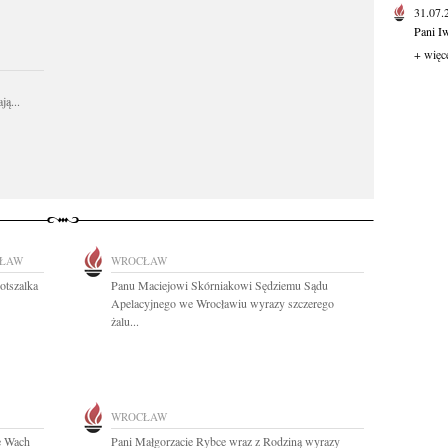
31.07
Pani I
+ więc
ą...
ŁAW
WROCŁAW
tszalka
Panu Maciejowi Skórniakowi Sędziemu Sądu
Apelacyjnego we Wrocławiu wyrazy szczerego
żalu...
WROCŁAW
e Wach
Pani Małgorzacie Rybce wraz z Rodziną wyrazy