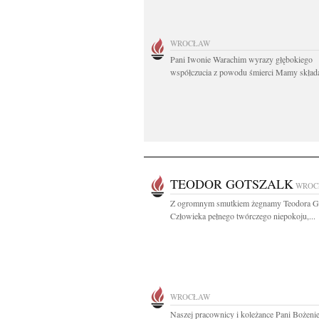
WROCŁAW
Pani Iwonie Warachim wyrazy głębokiego
współczucia z powodu śmierci Mamy składaj
TEODOR GOTSZALK
WROC
Z ogromnym smutkiem żegnamy Teodora Go
Człowieka pełnego twórczego niepokoju,...
WROCŁAW
Naszej pracownicy i koleżance Pani Bożeni