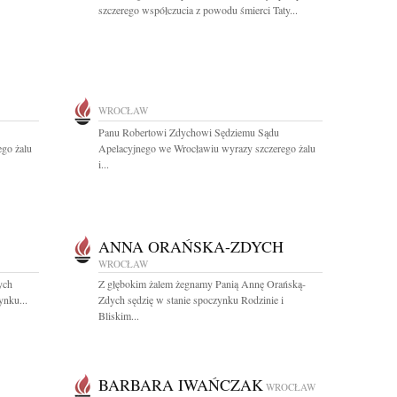
szczerego współczucia z powodu śmierci Taty...
WROCŁAW
Panu Robertowi Zdychowi Sędziemu Sądu
go żalu
Apelacyjnego we Wrocławiu wyrazy szczerego żalu
i...
ANNA ORAŃSKA-ZDYCH
WROCŁAW
ych
Z głębokim żalem żegnamy Panią Annę Orańską-
nku...
Zdych sędzię w stanie spoczynku Rodzinie i
Bliskim...
BARBARA IWAŃCZAK
WROCŁAW