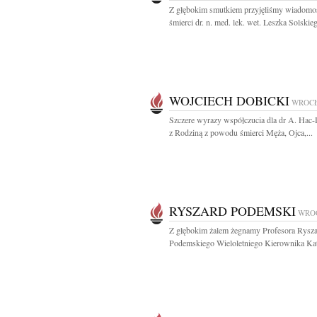
Z głębokim smutkiem przyjęliśmy wiadomo
śmierci dr. n. med. lek. wet. Leszka Solskieg
WOJCIECH DOBICKI
WROC
Szczere wyrazy współczucia dla dr A. Hac-
z Rodziną z powodu śmierci Męża, Ojca,...
RYSZARD PODEMSKI
WRO
Z głębokim żalem żegnamy Profesora Rysz
Podemskiego Wieloletniego Kierownika Kate