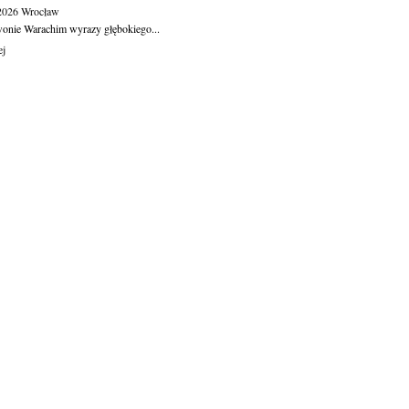
.2026
Wrocław
wonie Warachim wyrazy głębokiego...
ej