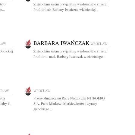
ść o
Z głębokim żalem przyjęliśmy wiadomość o śmierci
o...
Prof. dr hab. Barbary Iwańczak wieloletniej...
BARBARA IWAŃCZAK
ŁAW
WROCŁAW
Dobickiej
Z głębokim żalem przyjęliśmy wiadomość o śmierci
Prof. dr n. med. Barbary Iwańczak wieloletniego...
CŁAW
WROCŁAW
arda
Przewodniczącemu Rady Nadzorczej NITROERG
dry i...
S.A. Panu Markowi Markiewiczowi wyrazy
głębokiego...