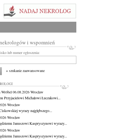
 nekrologów i wspomnień
wisko lub numer ogłoszenia:
+ szukanie zaawansowane
KROLOGI
 Wróbel
06.08.2026
Wrocław
u Przyjacielowi Michałowi Łuczakowi...
.2026
Wrocław
Ciskowskiej wyrazy najgłębszego...
.2026
Wrocław
ędziemu Januszowi Kaspryszynowi wyrazy...
.2026
Wrocław
ędziemu Januszowi Kaspryszynowi wyrazy...