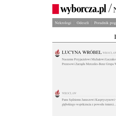
Nekrologi
Odeszli
Poradnik po
LUCYNA WRÓBEL
WROCŁA
Naszemu Przyjacielowi Michałowi Łuczak
Prezesowi Zarządu Mercedes-Benz Grupa W
WROCŁAW
Panu Sędziemu Januszowi Kaspryszynowi 
głębokiego współczucia z powodu śmierci...