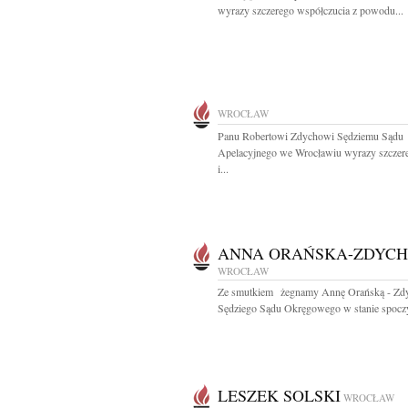
wyrazy szczerego współczucia z powodu...
WROCŁAW
Panu Robertowi Zdychowi Sędziemu Sądu
Apelacyjnego we Wrocławiu wyrazy szczere
i...
ANNA ORAŃSKA-ZDYCH
WROCŁAW
Ze smutkiem żegnamy Annę Orańską - Zd
Sędziego Sądu Okręgowego w stanie spoczy
LESZEK SOLSKI
WROCŁAW