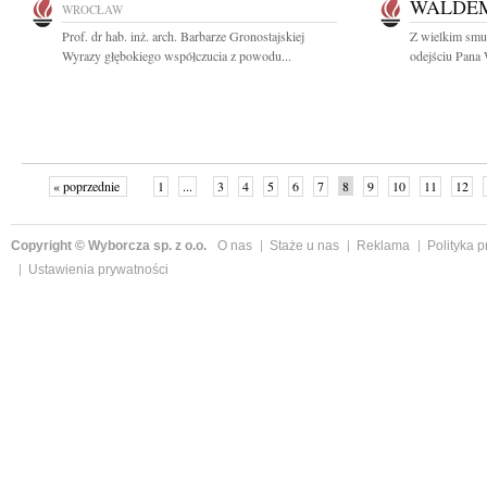
WALDE
WROCŁAW
Prof. dr hab. inż. arch. Barbarze Gronostajskiej
Z wielkim smu
Wyrazy głębokiego współczucia z powodu...
odejściu Pana
« poprzednie
1
...
3
4
5
6
7
8
9
10
11
12
Copyright © Wyborcza sp. z o.o.
O nas
Staże u nas
Reklama
Polityka 
Ustawienia prywatności