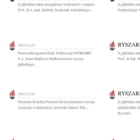
Z głębokim żalem przyjęliśmy wiadomość o śmierci
Z głębokim ża
Prof. dr n. med. Barbary Iwańczak wieloletniego...
Podemskiego Wi
RYSZAR
WROCŁAW
Przewodniczącemu Rady Nadzorczej NITROERG
Z głębokim ża
S.A. Panu Markowi Markiewiczowi wyrazy
Prof. dr hab. 
głębokiego...
RYSZAR
WROCŁAW
Naszemu Koledze Pawłowi Korczyńskiemu wyrazy
Z głębokim ża
szczerego współczucia z powodu śmierci Taty...
października 2
Ryszard...