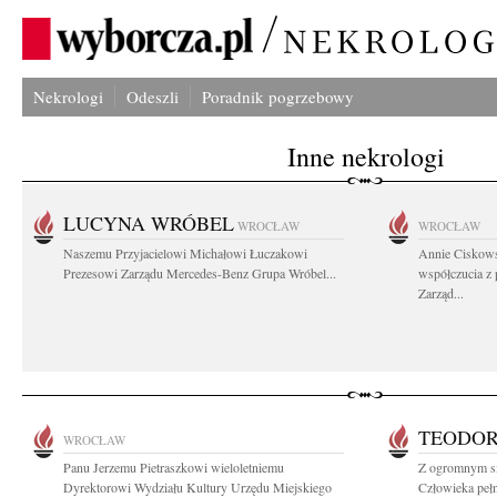
Nekrologi
Odeszli
Poradnik pogrzebowy
Inne nekrologi
LUCYNA WRÓBEL
WROCŁAW
WROCŁAW
Naszemu Przyjacielowi Michałowi Łuczakowi
Annie Ciskows
Prezesowi Zarządu Mercedes-Benz Grupa Wróbel...
współczucia z
Zarząd...
TEODOR
WROCŁAW
Panu Jerzemu Pietraszkowi wieloletniemu
Z ogromnym s
Dyrektorowi Wydziału Kultury Urzędu Miejskiego
Człowieka pełn