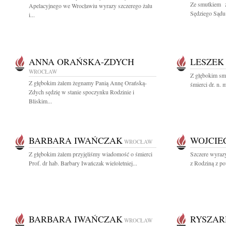
Ze smutkiem 
Apelacyjnego we Wrocławiu wyrazy szczerego żalu
Sędziego Sądu
i...
ANNA ORAŃSKA-ZDYCH
LESZEK
WROCŁAW
Z głębokim sm
Z głębokim żalem żegnamy Panią Annę Orańską-
śmierci dr. n. 
Zdych sędzię w stanie spoczynku Rodzinie i
Bliskim...
BARBARA IWAŃCZAK
WOJCIE
WROCŁAW
Z głębokim żalem przyjęliśmy wiadomość o śmierci
Szczere wyrazy
Prof. dr hab. Barbary Iwańczak wieloletniej...
z Rodziną z po
BARBARA IWAŃCZAK
RYSZAR
WROCŁAW