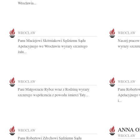
Wrocławia...
WROCŁAW
WROCŁAW
Panu Maciejowi Skórniakowi Sędziemu Sądu
Naszej pracow
Apelacyjnego we Wrocławiu wyrazy szczerego
wyrazy szczer
żalu...
WROCŁAW
WROCŁAW
Pani Małgorzacie Rybce wraz z Rodziną wyrazy
Panu Roberto
szczerego współczucia z powodu śmierci Taty...
Apelacyjnego 
i...
ANNA O
WROCŁAW
WROCŁAW
Panu Robertowi Zdychowi Sędziemu Sądu