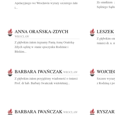
Ze smutkiem 
Apelacyjnego we Wrocławiu wyrazy szczerego żalu
Sędziego Sądu
i...
ANNA ORAŃSKA-ZDYCH
LESZEK
WROCŁAW
Z głębokim sm
Z głębokim żalem żegnamy Panią Annę Orańską-
śmierci dr. n. 
Zdych sędzię w stanie spoczynku Rodzinie i
Bliskim...
BARBARA IWAŃCZAK
WOJCIE
WROCŁAW
Z głębokim żalem przyjęliśmy wiadomość o śmierci
Szczere wyrazy
Prof. dr hab. Barbary Iwańczak wieloletniej...
z Rodziną z po
BARBARA IWAŃCZAK
RYSZAR
WROCŁAW