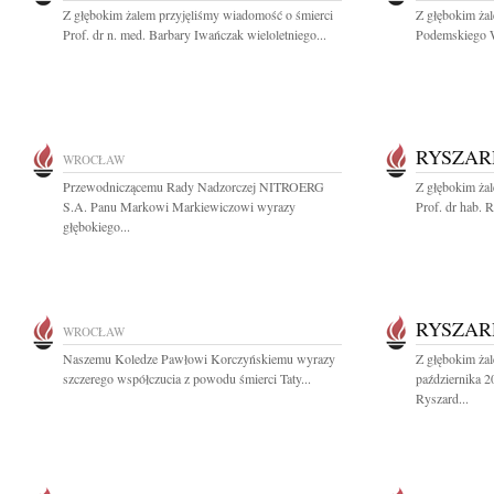
Z głębokim żalem przyjęliśmy wiadomość o śmierci
Z głębokim ża
Prof. dr n. med. Barbary Iwańczak wieloletniego...
Podemskiego Wi
RYSZAR
WROCŁAW
Przewodniczącemu Rady Nadzorczej NITROERG
Z głębokim ża
S.A. Panu Markowi Markiewiczowi wyrazy
Prof. dr hab. 
głębokiego...
RYSZAR
WROCŁAW
Naszemu Koledze Pawłowi Korczyńskiemu wyrazy
Z głębokim ża
szczerego współczucia z powodu śmierci Taty...
października 2
Ryszard...