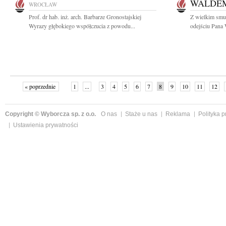
WALDE
WROCŁAW
Prof. dr hab. inż. arch. Barbarze Gronostajskiej
Z wielkim smu
Wyrazy głębokiego współczucia z powodu...
odejściu Pana
« poprzednie
1
...
3
4
5
6
7
8
9
10
11
12
Copyright © Wyborcza sp. z o.o.
O nas
Staże u nas
Reklama
Polityka 
Ustawienia prywatności