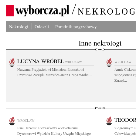
Nekrologi
Odeszli
Poradnik pogrzebowy
Inne nekrologi
LUCYNA WRÓBEL
WROCŁAW
WROCŁAW
Naszemu Przyjacielowi Michałowi Łuczakowi
Annie Ciskows
Prezesowi Zarządu Mercedes-Benz Grupa Wróbel...
współczucia z
Zarząd...
TEODOR
WROCŁAW
Panu Jerzemu Pietraszkowi wieloletniemu
Z ogromnym s
Dyrektorowi Wydziału Kultury Urzędu Miejskiego
Człowieka pełn