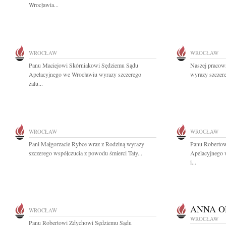
Wrocławia...
WROCŁAW
WROCŁAW
Panu Maciejowi Skórniakowi Sędziemu Sądu
Naszej pracow
Apelacyjnego we Wrocławiu wyrazy szczerego
wyrazy szczer
żalu...
WROCŁAW
WROCŁAW
Pani Małgorzacie Rybce wraz z Rodziną wyrazy
Panu Roberto
szczerego współczucia z powodu śmierci Taty...
Apelacyjnego 
i...
ANNA O
WROCŁAW
WROCŁAW
Panu Robertowi Zdychowi Sędziemu Sądu