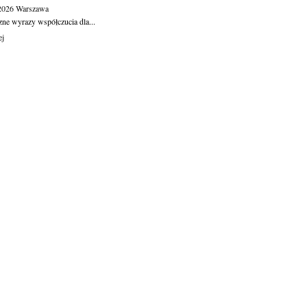
.2026
Warszawa
zne wyrazy współczucia dla...
ej