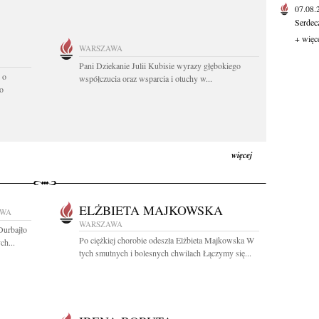
07.08
Serdec
+ więc
WARSZAWA
Pani Dziekanie Julii Kubisie wyrazy głębokiego
 o
współczucia oraz wsparcia i otuchy w...
o
więcej
ELŻBIETA MAJKOWSKA
AWA
WARSZAWA
Durbajło
Po ciężkiej chorobie odeszła Elżbieta Majkowska W
ch...
tych smutnych i bolesnych chwilach Łączymy się...