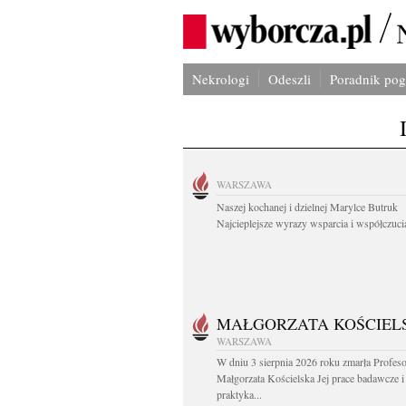
Nekrologi
Odeszli
Poradnik po
WARSZAWA
Naszej kochanej i dzielnej Marylce Butruk
Najcieplejsze wyrazy wsparcia i współczucia
MAŁGORZATA KOŚCIEL
WARSZAWA
W dniu 3 sierpnia 2026 roku zmarła Profes
Małgorzata Kościelska Jej prace badawcze i
praktyka...