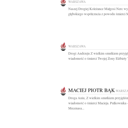
WARSZAWA
Naszej Drogiej Koleżance Małgosi Nerc wy
głębokiego współczucia z powodu śmierci 
WARSZAWA
Drogi Andrzeju Z wielkim smutkiem przyję
wiadomość o śmierci Twojej Żony Elżbiety T
MACIEJ PIOTR BĄK
WARSZ
Droga Aniu, Z wielkim smutkiem przyjęliś
wiadomość o śmierci Macieja. Pułkownika 
Mecenasa...