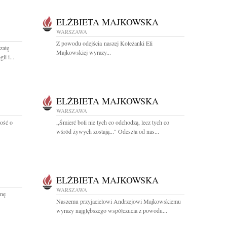
ELŻBIETA MAJKOWSKA
WARSZAWA
Z powodu odejścia naszej Koleżanki Eli
zatę
Majkowskiej wyrazy...
ii i...
ELŻBIETA MAJKOWSKA
WARSZAWA
ość o
,,Śmierć boli nie tych co odchodzą, lecz tych co
wśród żywych zostają..." Odeszła od nas...
ELŻBIETA MAJKOWSKA
WARSZAWA
nnę
Naszemu przyjacielowi Andrzejowi Majkowskiemu
wyrazy najgłębszego współczucia z powodu...