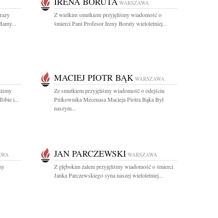
IRENA BORUTA
WARSZAWA
razy
Z wielkim smutkiem przyjęliśmy wiadomość o
Mamy...
śmierci Pani Profesor Ireny Boruty wieloletniej...
MACIEJ PIOTR BĄK
WARSZAWA
liśmy
Ze smutkiem przyjęliśmy wiadomość o odejściu
obie i...
Pulkownika Mecenasa Macieja Piotra Bąka Był
naszym...
JAN PARCZEWSKI
AWA
WARSZAWA
my
Z głębokim żalem przyjęliśmy wiadomość o śmierci
-
Janka Parczewskiego syna naszej wieloletniej...