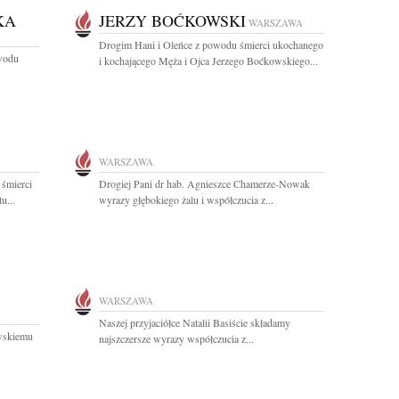
KA
JERZY BOĆKOWSKI
WARSZAWA
Drogim Hani i Oleńce z powodu śmierci ukochanego
owodu
i kochającego Męża i Ojca Jerzego Boćkowskiego...
WARSZAWA
 śmierci
Drogiej Pani dr hab. Agnieszce Chamerze-Nowak
u...
wyrazy głębokiego żalu i współczucia z...
WARSZAWA
Naszej przyjaciółce Natalii Basiście składamy
wskiemu
najszczersze wyrazy współczucia z...
.