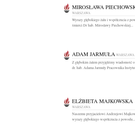
MIROSŁAWA PIECHOWS
WARSZAWA
Wyrazy głębokiego żalu i współczucia z p
śmierci Dr hab. Mirosławy Piechowskiej...
ADAM JARMUŁA
WARSZAWA
Z głębokim żalem przyjęliśmy wiadomość o
dr. hab. Adama Jarmuły Pracownika Instytut
ELŻBIETA MAJKOWSKA
WARSZAWA
Naszemu przyjacielowi Andrzejowi Majko
wyrazy głębokiego współczucia z powodu..