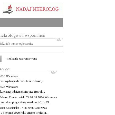
 nekrologów i wspomnień
wisko lub numer ogłoszenia:
+ szukanie zaawansowane
KROLOGI
.2026
Warszawa
ie Wydziału dr hab. Julii Kubisie,...
.2026
Warszawa
kochanej i dzielnej Marylce Butruk...
Tadeusz Duniec
wiek: 79
07.08.2026
Warszawa
kim żalem przyjęliśmy wiadomość, że 29...
zata Kościelska
07.08.2026
Warszawa
3 sierpnia 2026 roku zmarła Profesor...