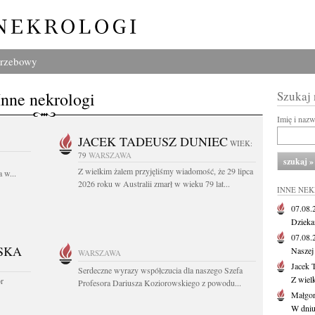
grzebowy
Inne nekrologi
Szukaj
Imię i naz
JACEK TADEUSZ DUNIEC
WIEK:
79
WARSZAWA
Z wielkim żalem przyjęliśmy wiadomość, że 29 lipca
 w...
2026 roku w Australii zmarł w wieku 79 lat...
INNE NE
07.08
Dziekan
07.08
SKA
Naszej 
WARSZAWA
Jacek 
Serdeczne wyrazy współczucia dla naszego Szefa
Z wiel
or
Profesora Dariusza Koziorowskiego z powodu...
Małgor
W dniu 