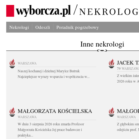
Nekrologi
Odeszli
Poradnik pogrzebowy
Inne nekrologi
JACEK 
WARSZAWA
79
WARSZAW
Naszej kochanej i dzielnej Marylce Butruk
Z wielkim żale
Najcieplejsze wyrazy wsparcia i współczucia w...
2026 roku w Au
MAŁGORZATA KOŚCIELSKA
MAŁGOR
WARSZAWA
WARSZAWA
W dniu 3 sierpnia 2026 roku zmarła Profesor
Z głębokim sm
Małgorzata Kościelska Jej prace badawcze i
odejściu prof. 
praktyka...