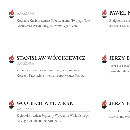
PAWEŁ 
WARSZAWA
Kochana Kasiu, razem z Tobą żegnamy Twojego Tatę
Z głębokim sm
Kazimierza Przytulamy, jesteśmy Aga i Volo,...
śmierci Pawła 
STANISŁAW WÓJCIKIEWICZ
JERZY 
WARSZAWA
Hani i Oli Bo
Z wielkim żalem i smutkiem żegnamy naszego
powodu odejści
Kolegę i Przyjaciela , wspaniałego lekarza Stasia...
WOJCIECH WYLIZIŃSKI
JERZY 
WARSZAWA
Z wielkim smu
Z głębokim żalem żegnamy Wojciecha Wylizińskiego
śmierci naszego
naszego wieloletniego Kolegę i...