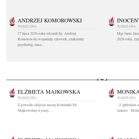
ANDRZEJ KOMOROWSKI
INOCEN
WARSZAWA
WARSZAWA
27 lipca 2026 roku odszedł Śp. Andrzej
Mgr farm. Inoc
Komorowski wspaniały człowiek, znakomity
2026 roku, żył
psycholog, nasz...
ELŻBIETA MAJKOWSKA
MONIK
WARSZAWA
WARSZAWA
Z powodu odejścia naszej Koleżanki Eli
Z głębokim sm
Majkowskiej wyrazy...
śmierci Monik