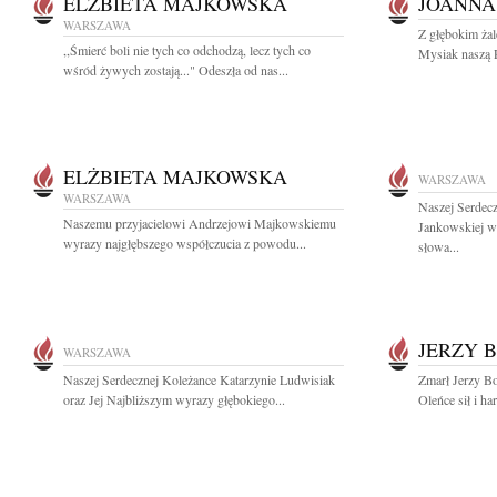
ELŻBIETA MAJKOWSKA
JOANNA
WARSZAWA
Z głębokim ża
,,Śmierć boli nie tych co odchodzą, lecz tych co
Mysiak naszą P
wśród żywych zostają..." Odeszła od nas...
ELŻBIETA MAJKOWSKA
WARSZAWA
WARSZAWA
Naszej Serdec
Naszemu przyjacielowi Andrzejowi Majkowskiemu
Jankowskiej w
wyrazy najgłębszego współczucia z powodu...
słowa...
JERZY 
WARSZAWA
Naszej Serdecznej Koleżance Katarzynie Ludwisiak
Zmarł Jerzy B
oraz Jej Najbliższym wyrazy głębokiego...
Oleńce sił i ha