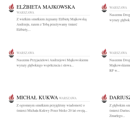
ELŻBIETA MAJKOWSKA
WARSZAWA
WARSZAWA
Naszemu Drog
Z wielkim smutkiem żegnamy Elżbietę Majkowską
wyrazy głęboki
Andrzeju, razem z Tobą przeżywamy śmierć
Elżbiety,...
WARSZAWA
WARSZAWA
Naszemu Przyjacielowi Andrzejowi Majkowskiemu
Naszemu Drogi
wyrazy głębokiego współczucia i słowa...
Majkowskiemu 
RP w...
MICHAŁ KUKWA
DARIUS
WARSZAWA
Z ogromnym smutkiem przyjęliśmy wiadomość o
Z głębokim sm
śmierci Michała Kukwy Przez blisko 20 lat swoją...
śmierci Darius
Zmarłego...