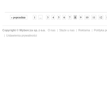
« poprzednie
1
...
3
4
5
6
7
8
9
10
11
12
Copyright © Wyborcza sp. z o.o.
O nas
Staże u nas
Reklama
Polityka 
Ustawienia prywatności