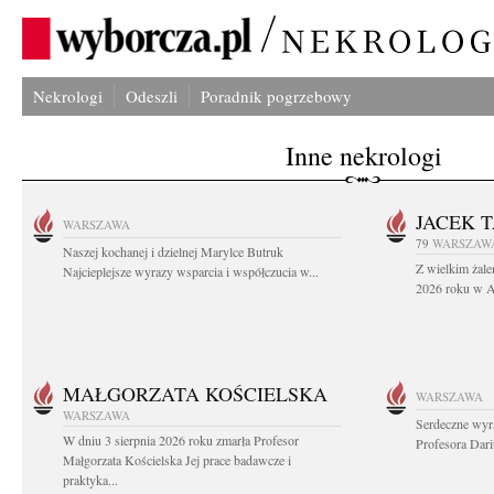
Nekrologi
Odeszli
Poradnik pogrzebowy
Inne nekrologi
JACEK 
WARSZAWA
79
WARSZAW
Naszej kochanej i dzielnej Marylce Butruk
Z wielkim żale
Najcieplejsze wyrazy wsparcia i współczucia w...
2026 roku w Au
MAŁGORZATA KOŚCIELSKA
WARSZAWA
WARSZAWA
Serdeczne wyr
W dniu 3 sierpnia 2026 roku zmarła Profesor
Profesora Dar
Małgorzata Kościelska Jej prace badawcze i
praktyka...