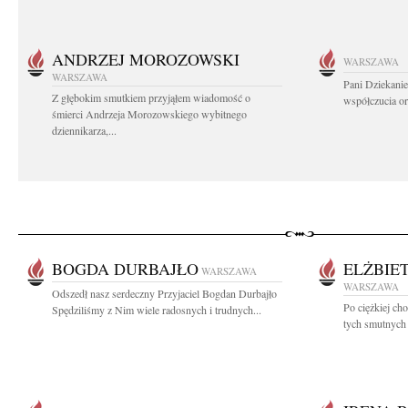
ANDRZEJ MOROZOWSKI
WARSZAWA
WARSZAWA
Pani Dziekanie
Z głębokim smutkiem przyjąłem wiadomość o
współczucia or
śmierci Andrzeja Morozowskiego wybitnego
dziennikarza,...
BOGDA DURBAJŁO
ELŻBIE
WARSZAWA
WARSZAWA
Odszedł nasz serdeczny Przyjaciel Bogdan Durbajło
Po ciężkiej ch
Spędziliśmy z Nim wiele radosnych i trudnych...
tych smutnych 