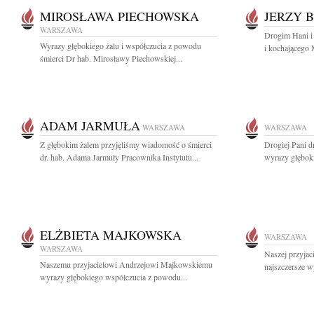
MIROSŁAWA PIECHOWSKA
JERZY 
WARSZAWA
Drogim Hani i
Wyrazy głębokiego żalu i współczucia z powodu
i kochającego 
śmierci Dr hab. Mirosławy Piechowskiej...
ADAM JARMUŁA
WARSZAWA
WARSZAWA
Z głębokim żalem przyjęliśmy wiadomość o śmierci
Drogiej Pani 
dr. hab. Adama Jarmuły Pracownika Instytutu...
wyrazy głęboki
ELŻBIETA MAJKOWSKA
WARSZAWA
WARSZAWA
Naszej przyjac
Naszemu przyjacielowi Andrzejowi Majkowskiemu
najszczersze w
wyrazy głębokiego współczucia z powodu...