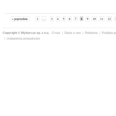
« poprzednie
1
...
3
4
5
6
7
8
9
10
11
12
Copyright © Wyborcza sp. z o.o.
O nas
Staże u nas
Reklama
Polityka 
Ustawienia prywatności