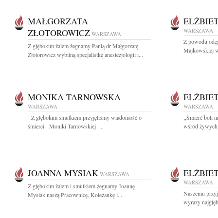
MAŁGORZATA
ELŻBIE
ZŁOTOROWICZ
WARSZAWA
WARSZAWA
Z powodu odejś
Z głębokim żalem żegnamy Panią dr Małgorzatę
Majkowskiej w
Złotorowicz wybitną specjalistkę anestezjologii i...
MONIKA TARNOWSKA
ELŻBIE
WARSZAWA
WARSZAWA
Z głębokim smutkiem przyjęliśmy wiadomość o
,,Śmierć boli n
śmierci Moniki Tarnowskiej ...
wśród żywych z
JOANNA MYSIAK
ELŻBIE
WARSZAWA
WARSZAWA
Z głębokim żalem i smutkiem żegnamy Joannę
Naszemu przy
Mysiak naszą Pracownicę, Koleżankę i...
wyrazy najgłę