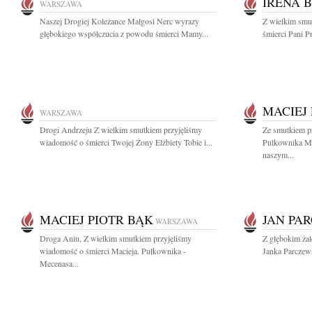
IRENA 
WARSZAWA
Naszej Drogiej Koleżance Małgosi Nerc wyrazy
Z wielkim smu
głębokiego współczucia z powodu śmierci Mamy...
śmierci Pani Pr
MACIEJ
WARSZAWA
Drogi Andrzeju Z wielkim smutkiem przyjęliśmy
Ze smutkiem p
wiadomość o śmierci Twojej Żony Elżbiety Tobie i...
Pulkownika Me
naszym...
MACIEJ PIOTR BĄK
JAN PA
WARSZAWA
Droga Aniu, Z wielkim smutkiem przyjęliśmy
Z głębokim ża
wiadomość o śmierci Macieja. Pułkownika -
Janka Parczews
Mecenasa...