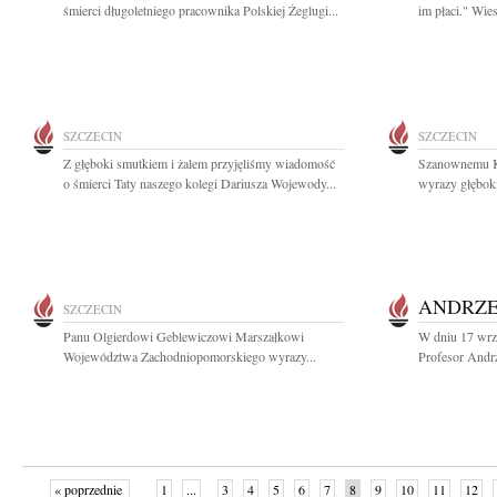
śmierci długoletniego pracownika Polskiej Żeglugi...
im płaci." Wie
SZCZECIN
SZCZECIN
Z głęboki smutkiem i żalem przyjęliśmy wiadomość
Szanownemu K
o śmierci Taty naszego kolegi Dariusza Wojewody...
wyrazy głęboki
ANDRZE
SZCZECIN
Panu Olgierdowi Geblewiczowi Marszałkowi
W dniu 17 wrz
Województwa Zachodniopomorskiego wyrazy...
Profesor Andrz
« poprzednie
1
...
3
4
5
6
7
8
9
10
11
12