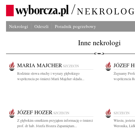
Nekrologi
Odeszli
Poradnik pogrzebowy
Inne nekrologi
MARIA MAJCHER
JÓZEF 
SZCZECIN
Rodzinie słowa otuchy i wyrazy głębokiego
Żegnamy Profe
współczucia po śmierci Marii Majcher składa...
współczucia Ro
JÓZEF HOZER
SZCZECIN
SZCZECIN
Z głębokim smutkiem przyjąłem informację o śmierci
Wiesiu, jesteś
prof. dr hab. Józefa Hozera Zapamiętam...
Weronika, Lidk