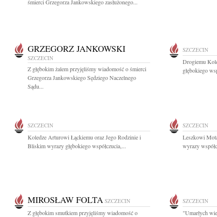
śmierci Grzegorza Jankowskiego zasłużonego...
GRZEGORZ JANKOWSKI
SZCZECIN
SZCZECIN
Drogiemu Kol
Z głębokim żalem przyjęliśmy wiadomość o śmierci
głębokiego ws
Grzegorza Jankowskiego Sędziego Naczelnego
Sądu...
SZCZECIN
SZCZECIN
Koledze Arturowi Łąckiemu oraz Jego Rodzinie i
Leszkowi Mota
Bliskim wyrazy głębokiego współczucia,...
wyrazy współc
MIROSŁAW FOLTA
SZCZECIN
SZCZECIN
Z głębokim smutkiem przyjęliśmy wiadomość o
"Umarłych wiec