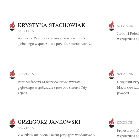
KRYSTYNA STACHOWIAK
SZCZECIN
SZCZECIN
Jurkowi Połow
Agnieszce Wieczorek wyrazy szczerego żalu i
współczucia z
głębokiego współczucia z powodu śmierci Mamy...
SZCZECIN
SZCZECIN
Panu Stefanowi Mazurkiewiczowi wyrazy
Drogiemu Przy
głębokiego współczucia z powodu śmierci Taty
Mazurkiewiczo
składa...
powodu...
GRZEGORZ JANKOWSKI
SZCZECIN
SZCZECIN
Profesorowi M
Z wielkim smutkiem i żalem przyjąłem wiadomość o
współczucia z