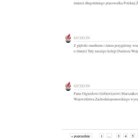
śmierci długoletniego pracownika Polskiej Ż
SZCZECIN
Z głęboki smutkiem i żalem przyjęliśmy w
o śmierci Taty naszego kolegi Dariusza Woj
SZCZECIN
Panu Olgierdowi Geblewiczowi Marszałko
Województwa Zachodniopomorskiego wyraz
« poprzednie
1
...
3
4
5