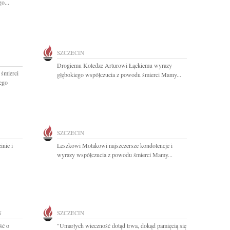
o...
SZCZECIN
Drogiemu Koledze Arturowi Łąckiemu wyrazy
 śmierci
głębokiego współczucia z powodu śmierci Mamy...
ego
SZCZECIN
nie i
Leszkowi Motakowi najszczersze kondolencje i
wyrazy współczucia z powodu śmierci Mamy...
N
SZCZECIN
ść o
"Umarłych wieczność dotąd trwa, dokąd pamięcią się