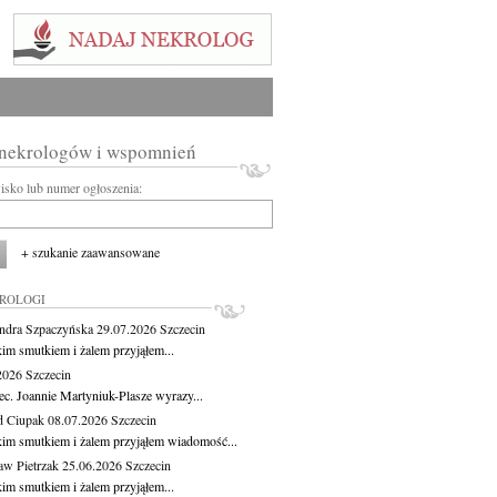
 nekrologów i wspomnień
wisko lub numer ogłoszenia:
+ szukanie zaawansowane
KROLOGI
ndra Szpaczyńska
29.07.2026
Szczecin
kim smutkiem i żalem przyjąłem...
.2026
Szczecin
ec. Joannie Martyniuk-Plasze wyrazy...
d Ciupak
08.07.2026
Szczecin
kim smutkiem i żalem przyjąłem wiadomość...
aw Pietrzak
25.06.2026
Szczecin
kim smutkiem i żalem przyjąłem...