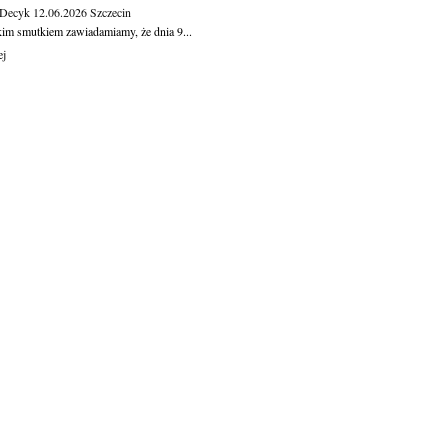
 Decyk
12.06.2026
Szczecin
kim smutkiem zawiadamiamy, że dnia 9...
ej