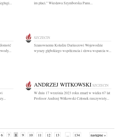
eglugi...
im płaci." Wiesława Szymborska Panu...
SZCZECIN
iadomość
Szanownemu Koledze Dariuszowi Wojewodzie
ewody...
wyrazy głębokiego współczucia i słowa wsparcia w...
ANDRZEJ WITKOWSKI
SZCZECIN
wi
W dniu 17 września 2023 roku zmarł w wieku 67 lat
y...
Profesor Andrzej Witkowski Członek rzeczywisty...
6
7
8
9
10
11
12
13
...
134
następne »