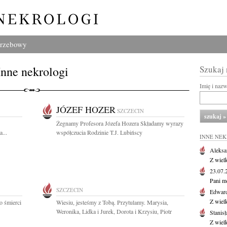
grzebowy
Inne nekrologi
Szukaj
Imię i naz
JÓZEF HOZER
SZCZECIN
Żegnamy Profesora Józefa Hozera Składamy wyrazy
...
współczucia Rodzinie T.J. Lubińscy
INNE NE
Aleksa
Z wiel
23.07
Pani m
SZCZECIN
Edwar
Z wiel
o śmierci
Wiesiu, jesteśmy z Tobą. Przytulamy. Marysia,
Weronika, Lidka i Jurek, Dorota i Krzysiu, Piotr
Stanisł
Z wiel