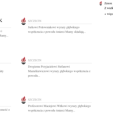
Zenon
Z wiel
+ więc
K
SZCZECIN
Jurkowi Połowniakowi wyrazy głębokiego
 i
współczucia z powodu śmierci Mamy składają...
Mamy...
SZCZECIN
Drogiemu Przyjacielowi Stefanowi
aty
Mazurkiewiczowi wyrazy głębokiego współczucia z
powodu...
SZCZECIN
Profesorowi Maciejowi Witkowi wyrazy głębokiego
domość o
współczucia z powodu śmierci Mamy...