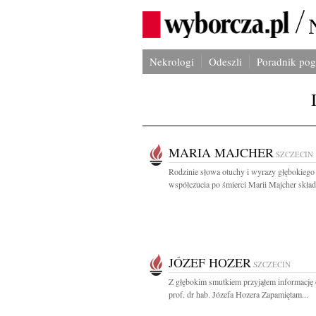
Nekrologi
Odeszli
Poradnik po
MARIA MAJCHER
SZCZECIN
Rodzinie słowa otuchy i wyrazy głębokiego
współczucia po śmierci Marii Majcher składa
JÓZEF HOZER
SZCZECIN
Z głębokim smutkiem przyjąłem informację 
prof. dr hab. Józefa Hozera Zapamiętam...