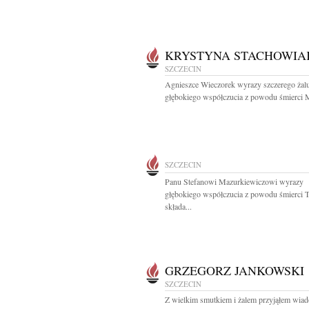
KRYSTYNA STACHOWIA
SZCZECIN
Agnieszce Wieczorek wyrazy szczerego żalu
głębokiego współczucia z powodu śmierci 
SZCZECIN
Panu Stefanowi Mazurkiewiczowi wyrazy
głębokiego współczucia z powodu śmierci T
składa...
GRZEGORZ JANKOWSKI
SZCZECIN
Z wielkim smutkiem i żalem przyjąłem wia