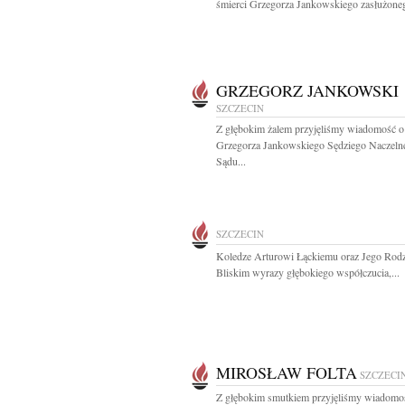
śmierci Grzegorza Jankowskiego zasłużoneg
GRZEGORZ JANKOWSKI
SZCZECIN
Z głębokim żalem przyjęliśmy wiadomość o
Grzegorza Jankowskiego Sędziego Naczeln
Sądu...
SZCZECIN
Koledze Arturowi Łąckiemu oraz Jego Rodzi
Bliskim wyrazy głębokiego współczucia,...
MIROSŁAW FOLTA
SZCZECI
Z głębokim smutkiem przyjęliśmy wiadomo