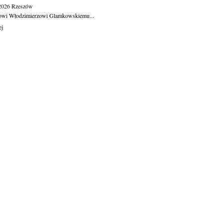
.2026
Rzeszów
owi Włodzimierzowi Glamkowskiemu...
ej