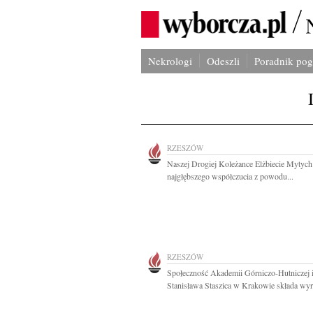
Nekrologi
Odeszli
Poradnik po
RZESZÓW
Naszej Drogiej Koleżance Elżbiecie Mytyc
najgłębszego współczucia z powodu...
RZESZÓW
Społeczność Akademii Górniczo-Hutniczej 
Stanisława Staszica w Krakowie składa wyra