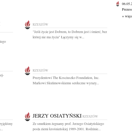
06.05
Prezes
+ więc
I
RZESZÓW
"Jeśli życie jest Dobrem, to Dobrem jest i śmierć, bez
której nie ma życia" Łączymy się w...
iego
RZESZÓW
ej-
Prezydentowi The Kosciuszko Foundation, Inc.
Markowi Skulimowskiemu serdeczne wyrazy...
JERZY OSIATYŃSKI
RZESZÓW
zyjęliśmy
Ze smutkiem żegnamy prof. Jerzego Osiatyńskiego
...
posła ziemi krośnieńskiej 1989-2001. Rodzinie...