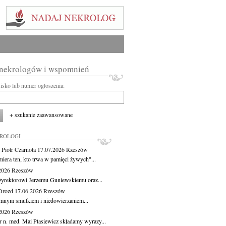
 nekrologów i wspomnień
wisko lub numer ogłoszenia:
+ szukanie zaawansowane
KROLOGI
 Piotr Czarnota
17.07.2026
Rzeszów
miera ten, kto trwa w pamięci żywych"...
.2026
Rzeszów
yrektorowi Jerzemu Guniewskiemu oraz...
Drozd
17.06.2026
Rzeszów
mnym smutkiem i niedowierzaniem...
.2026
Rzeszów
r n. med. Mai Ptasiewicz składamy wyrazy...