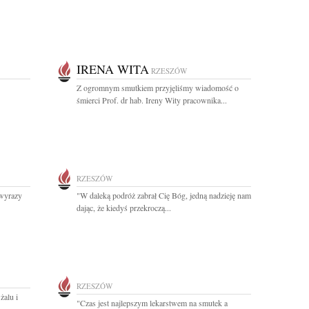
IRENA WITA
RZESZÓW
Z ogromnym smutkiem przyjęliśmy wiadomość o
śmierci Prof. dr hab. Ireny Wity pracownika...
RZESZÓW
 wyrazy
"W daleką podróż zabrał Cię Bóg, jedną nadzieję nam
dając, że kiedyś przekroczą...
RZESZÓW
żalu i
"Czas jest najlepszym lekarstwem na smutek a