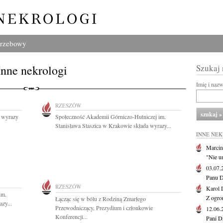
grzebowy
Inne nekrologi
Szukaj
Imię i naz
RZESZÓW
h wyrazy
Społeczność Akademii Górniczo-Hutniczej im.
Stanisława Staszica w Krakowie składa wyrazy...
INNE NE
Marcin
"Nie u
03.07
Panu D
RZESZÓW
Karol 
im.
Z ogro
Łącząc się w bólu z Rodziną Zmarłego
zy...
Przewodniczący, Prezydium i członkowie
12.06
Konferencji...
Pani D