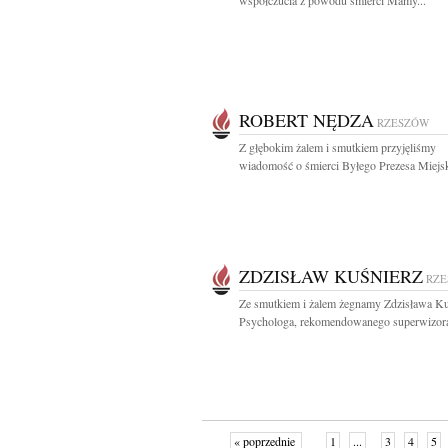
współczucia z powodu śmierci Mamy...
ROBERT NĘDZA
RZESZÓW
Z głębokim żalem i smutkiem przyjęliśmy
wiadomość o śmierci Byłego Prezesa Miejsk
ZDZISŁAW KUŚNIERZ
RZ
Ze smutkiem i żalem żegnamy Zdzisława Ku
Psychologa, rekomendowanego superwizora
« poprzednie
1
...
3
4
5