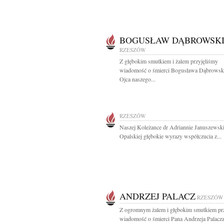
BOGUSŁAW DĄBROWSK
RZESZÓW
Z głębokim smutkiem i żalem przyjęliśmy
wiadomość o śmierci Bogusława Dąbrowsk
Ojca naszego...
RZESZÓW
Naszej Koleżance dr Adriannie Januszewski
Opalskiej głębokie wyrazy współczucia z...
ANDRZEJ PALACZ
RZESZÓW
Z ogromnym żalem i głębokim smutkiem pr
wiadomość o śmierci Pana Andrzeja Palacza