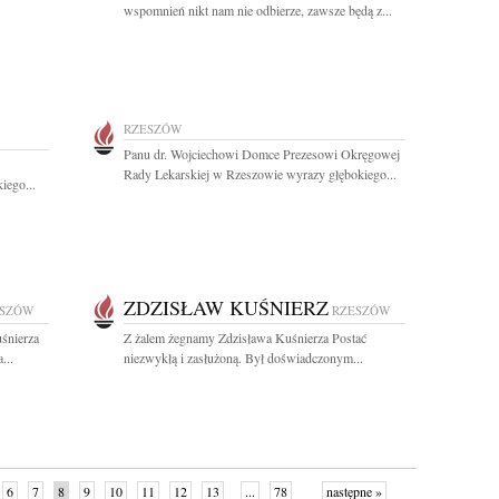
wspomnień nikt nam nie odbierze, zawsze będą z...
RZESZÓW
Panu dr. Wojciechowi Domce Prezesowi Okręgowej
Rady Lekarskiej w Rzeszowie wyrazy głębokiego...
iego...
ZDZISŁAW KUŚNIERZ
ESZÓW
RZESZÓW
śnierza
Z żalem żegnamy Zdzisława Kuśnierza Postać
...
niezwykłą i zasłużoną. Był doświadczonym...
6
7
8
9
10
11
12
13
...
78
następne »