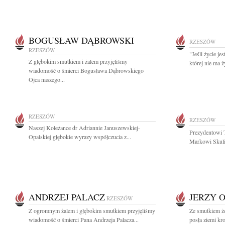
BOGUSŁAW DĄBROWSKI
RZESZÓW
RZESZÓW
"Jeśli życie je
Z głębokim smutkiem i żalem przyjęliśmy
której nie ma ż
wiadomość o śmierci Bogusława Dąbrowskiego
Ojca naszego...
RZESZÓW
RZESZÓW
Naszej Koleżance dr Adriannie Januszewskiej-
Prezydentowi 
Opalskiej głębokie wyrazy współczucia z...
Markowi Skuli
ANDRZEJ PALACZ
JERZY 
RZESZÓW
Z ogromnym żalem i głębokim smutkiem przyjęliśmy
Ze smutkiem ż
wiadomość o śmierci Pana Andrzeja Palacza...
posła ziemi kr