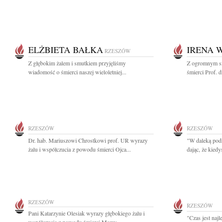
ELŻBIETA BAŁKA
IRENA 
RZESZÓW
Z głębokim żalem i smutkiem przyjęliśmy
Z ogromnym s
wiadomość o śmierci naszej wieloletniej...
śmierci Prof. 
RZESZÓW
RZESZÓW
Dr. hab. Mariuszowi Chrostkowi prof. UR wyrazy
"W daleką podr
żalu i współczucia z powodu śmierci Ojca...
dając, że kiedy
RZESZÓW
RZESZÓW
Pani Katarzynie Olesiak wyrazy głębokiego żalu i
"Czas jest naj