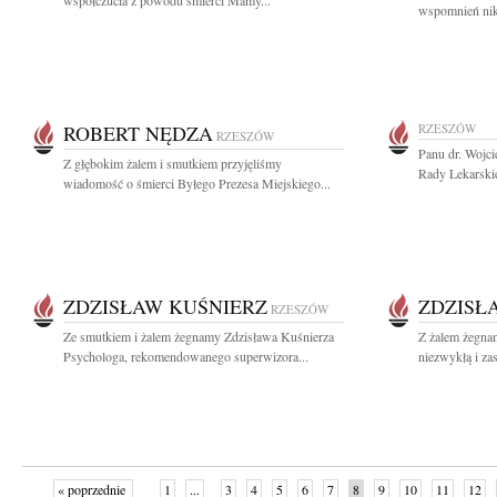
współczucia z powodu śmierci Mamy...
wspomnień nikt
ROBERT NĘDZA
RZESZÓW
RZESZÓW
Panu dr. Wojc
Z głębokim żalem i smutkiem przyjęliśmy
Rady Lekarski
wiadomość o śmierci Byłego Prezesa Miejskiego...
ZDZISŁAW KUŚNIERZ
ZDZISŁ
RZESZÓW
Ze smutkiem i żalem żegnamy Zdzisława Kuśnierza
Z żalem żegna
Psychologa, rekomendowanego superwizora...
niezwykłą i za
« poprzednie
1
...
3
4
5
6
7
8
9
10
11
12