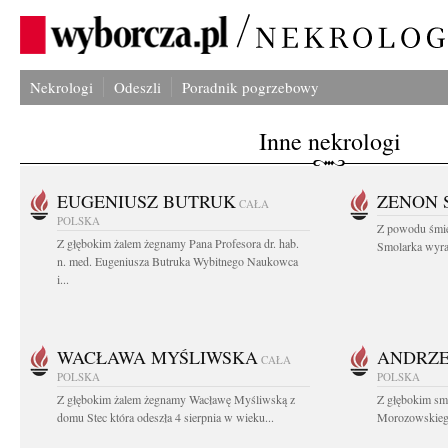
Nekrologi
Odeszli
Poradnik pogrzebowy
Inne nekrologi
EUGENIUSZ BUTRUK
ZENON 
CAŁA
POLSKA
Z powodu śmie
Z głębokim żalem żegnamy Pana Profesora dr. hab.
Smolarka wyraz
n. med. Eugeniusza Butruka Wybitnego Naukowca
i...
WACŁAWA MYŚLIWSKA
ANDRZE
CAŁA
POLSKA
POLSKA
Z głębokim żalem żegnamy Wacławę Myśliwską z
Z głębokim sm
domu Stec która odeszła 4 sierpnia w wieku...
Morozowskiego 