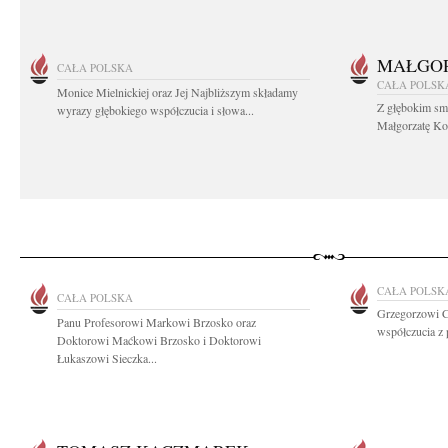
MAŁGOR
CAŁA POLSKA
CAŁA POLSK
Monice Mielnickiej oraz Jej Najbliższym składamy
Z głębokim sm
wyrazy głębokiego współczucia i słowa...
Małgorzatę Koś
CAŁA POLSK
CAŁA POLSKA
Grzegorzowi 
Panu Profesorowi Markowi Brzosko oraz
współczucia z
Doktorowi Maćkowi Brzosko i Doktorowi
Łukaszowi Sieczka...