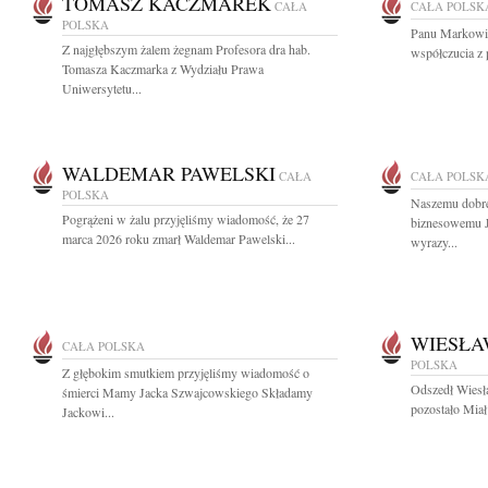
TOMASZ KACZMAREK
CAŁA
CAŁA POLSK
POLSKA
Panu Markowi
Z najgłębszym żalem żegnam Profesora dra hab.
współczucia z 
Tomasza Kaczmarka z Wydziału Prawa
Uniwersytetu...
WALDEMAR PAWELSKI
CAŁA
CAŁA POLSK
POLSKA
Naszemu dobre
Pogrążeni w żalu przyjęliśmy wiadomość, że 27
biznesowemu J
marca 2026 roku zmarł Waldemar Pawelski...
wyrazy...
WIESŁA
CAŁA POLSKA
POLSKA
Z głębokim smutkiem przyjęliśmy wiadomość o
Odszedł Wiesł
śmierci Mamy Jacka Szwajcowskiego Składamy
pozostało Miał
Jackowi...