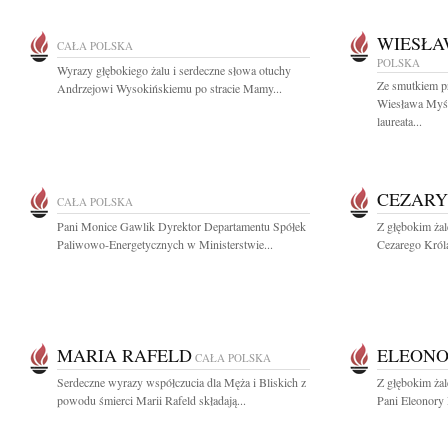
WIESŁA
CAŁA POLSKA
POLSKA
Wyrazy głębokiego żalu i serdeczne słowa otuchy
Ze smutkiem p
Andrzejowi Wysokińskiemu po stracie Mamy...
Wiesława Myśl
laureata...
CEZARY
CAŁA POLSKA
Pani Monice Gawlik Dyrektor Departamentu Spółek
Z głębokim ża
Paliwowo-Energetycznych w Ministerstwie...
Cezarego Króla
MARIA RAFELD
ELEONO
CAŁA POLSKA
Serdeczne wyrazy współczucia dla Męża i Bliskich z
Z głębokim ża
powodu śmierci Marii Rafeld składają...
Pani Eleonory 