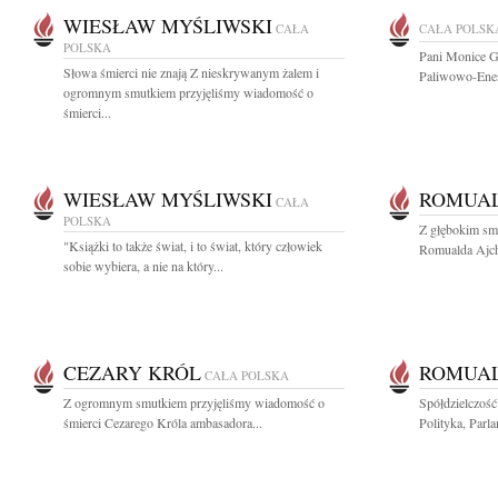
WIESŁAW MYŚLIWSKI
CAŁA
CAŁA POLSK
POLSKA
Pani Monice G
Słowa śmierci nie znają Z nieskrywanym żalem i
Paliwowo-Ener
ogromnym smutkiem przyjęliśmy wiadomość o
śmierci...
WIESŁAW MYŚLIWSKI
ROMUAL
CAŁA
POLSKA
Z głębokim smu
"Książki to także świat, i to świat, który człowiek
Romualda Ajchle
sobie wybiera, a nie na który...
CEZARY KRÓL
ROMUAL
CAŁA POLSKA
Z ogromnym smutkiem przyjęliśmy wiadomość o
Spółdzielczoś
śmierci Cezarego Króla ambasadora...
Polityka, Parl