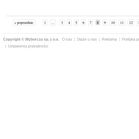
« poprzednie
1
...
3
4
5
6
7
8
9
10
11
12
Copyright © Wyborcza sp. z o.o.
O nas
Staże u nas
Reklama
Polityka 
Ustawienia prywatności