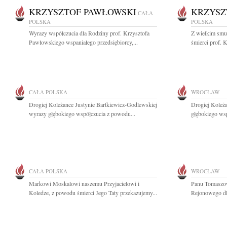
KRZYSZTOF PAWŁOWSKI
KRZYSZ
CAŁA
POLSKA
POLSKA
Wyrazy współczucia dla Rodziny prof. Krzysztofa
Z wielkim smu
Pawłowskiego wspaniałego przedsiębiorcy,...
śmierci prof. 
CAŁA POLSKA
WROCŁAW
Drogiej Koleżance Justynie Bartkiewicz-Godlewskiej
Drogiej Koleż
wyrazy głębokiego współczucia z powodu...
głębokiego wsp
CAŁA POLSKA
WROCŁAW
Markowi Moskalowi naszemu Przyjacielowi i
Panu Tomaszo
Koledze, z powodu śmierci Jego Taty przekazujemy...
Rejonowego dl