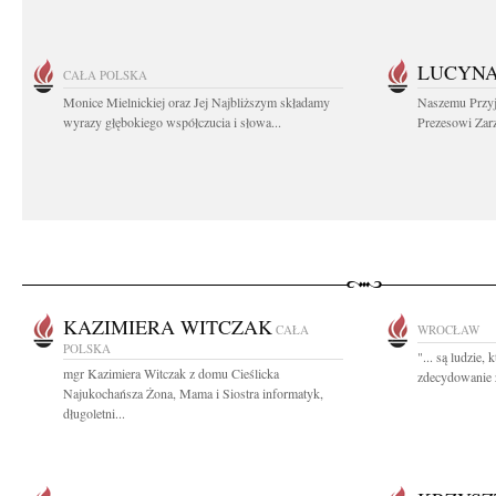
LUCYN
CAŁA POLSKA
Monice Mielnickiej oraz Jej Najbliższym składamy
Naszemu Przyj
wyrazy głębokiego współczucia i słowa...
Prezesowi Zar
KAZIMIERA WITCZAK
CAŁA
WROCŁAW
POLSKA
"... są ludzie, 
mgr Kazimiera Witczak z domu Cieślicka
zdecydowanie z
Najukochańsza Żona, Mama i Siostra informatyk,
długoletni...