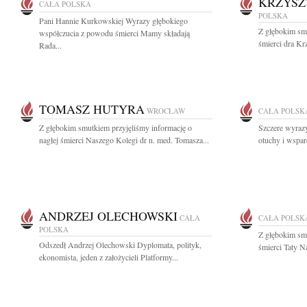
KRZYSZ
CAŁA POLSKA
POLSKA
Pani Hannie Kurkowskiej Wyrazy głębokiego
Z głębokim sm
współczucia z powodu śmierci Mamy składają
śmierci dra Kr
Rada...
TOMASZ HUTYRA
WROCŁAW
CAŁA POLSK
Z głębokim smutkiem przyjęliśmy informację o
Szczere wyrazy
nagłej śmierci Naszego Kolegi dr n. med. Tomasza...
otuchy i wspar
ANDRZEJ OLECHOWSKI
CAŁA
CAŁA POLSK
POLSKA
Z głębokim sm
Odszedł Andrzej Olechowski Dyplomata, polityk,
śmierci Taty N
ekonomista, jeden z założycieli Platformy...