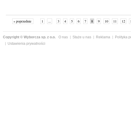
« poprzednie
1
...
3
4
5
6
7
8
9
10
11
12
Copyright © Wyborcza sp. z o.o.
O nas
Staże u nas
Reklama
Polityka 
Ustawienia prywatności