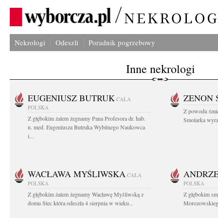
Nekrologi
Odeszli
Poradnik pogrzebowy
Inne nekrologi
EUGENIUSZ BUTRUK
ZENON 
CAŁA
POLSKA
Z powodu śmie
Z głębokim żalem żegnamy Pana Profesora dr. hab.
Smolarka wyraz
n. med. Eugeniusza Butruka Wybitnego Naukowca
i...
WACŁAWA MYŚLIWSKA
ANDRZE
CAŁA
POLSKA
POLSKA
Z głębokim żalem żegnamy Wacławę Myśliwską z
Z głębokim sm
domu Stec która odeszła 4 sierpnia w wieku...
Morozowskiego 