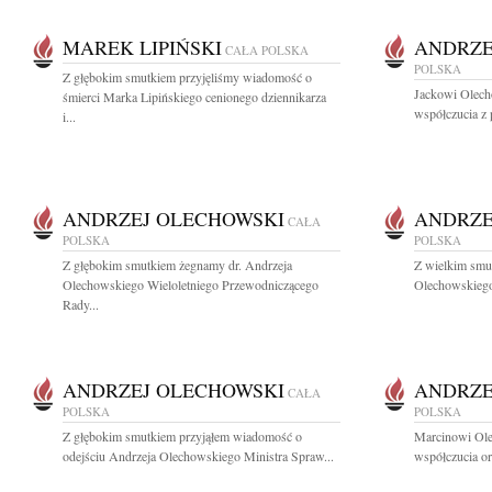
MAREK LIPIŃSKI
ANDRZE
CAŁA POLSKA
POLSKA
Z głębokim smutkiem przyjęliśmy wiadomość o
Jackowi Olech
śmierci Marka Lipińskiego cenionego dziennikarza
współczucia z 
i...
ANDRZEJ OLECHOWSKI
ANDRZE
CAŁA
POLSKA
POLSKA
Z głębokim smutkiem żegnamy dr. Andrzeja
Z wielkim smu
Olechowskiego Wieloletniego Przewodniczącego
Olechowskiego 
Rady...
ANDRZEJ OLECHOWSKI
ANDRZE
CAŁA
POLSKA
POLSKA
Z głębokim smutkiem przyjąłem wiadomość o
Marcinowi Ol
odejściu Andrzeja Olechowskiego Ministra Spraw...
współczucia or