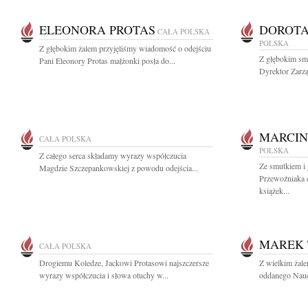
ELEONORA PROTAS
DOROT
CAŁA POLSKA
POLSKA
Z głębokim żalem przyjęliśmy wiadomość o odejściu
Z głębokim sm
Pani Eleonory Protas małżonki posła do...
Dyrektor Zarzą
MARCIN
CAŁA POLSKA
POLSKA
Z całego serca składamy wyrazy współczucia
Ze smutkiem i
Magdzie Szczepankowskiej z powodu odejścia...
Przewoźniaka d
książek...
MAREK 
CAŁA POLSKA
Drogiemu Koledze, Jackowi Protasowi najszczersze
Z wielkim żal
wyrazy współczucia i słowa otuchy w...
oddanego Naucz