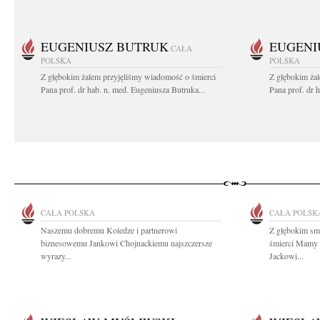
EUGENIUSZ BUTRUK
EUGENI
CAŁA
POLSKA
POLSKA
Z głębokim żalem przyjęliśmy wiadomość o śmierci
Z głębokim ża
Pana prof. dr hab. n. med. Eugeniusza Butruka...
Pana prof. dr 
CAŁA POLSKA
CAŁA POLSK
Naszemu dobremu Koledze i partnerowi
Z głębokim sm
biznesowemu Jankowi Chojnackiemu najszczersze
śmierci Mamy
wyrazy...
Jackowi...