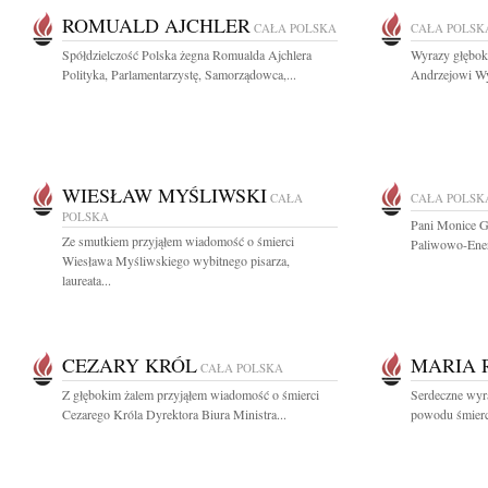
ROMUALD AJCHLER
CAŁA POLSKA
CAŁA POLSK
Spółdzielczość Polska żegna Romualda Ajchlera
Wyrazy głęboki
Polityka, Parlamentarzystę, Samorządowca,...
Andrzejowi Wy
WIESŁAW MYŚLIWSKI
CAŁA
CAŁA POLSK
POLSKA
Pani Monice G
Ze smutkiem przyjąłem wiadomość o śmierci
Paliwowo-Ener
Wiesława Myśliwskiego wybitnego pisarza,
laureata...
CEZARY KRÓL
MARIA 
CAŁA POLSKA
Z głębokim żalem przyjąłem wiadomość o śmierci
Serdeczne wyra
Cezarego Króla Dyrektora Biura Ministra...
powodu śmierci