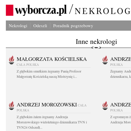
Nekrologi
Odeszli
Poradnik pogrzebowy
Inne nekrologi
MAŁGORZATA KOŚCIELSKA
ANDRZE
CAŁA POLSKA
POLSKA
Z głębokim smutkiem żegnamy Panią Profesor
Żegnamy Andr
Małgorzatę Kościelską naszą Mistrzynię i...
dziennikarza, 
ANDRZEJ MOROZOWSKI
ANDRZE
CAŁA
POLSKA
POLSKA
Z głębokim żalem żegnamy Andrzeja
Z ogromnym ża
Morozowskiego wieloletniego dziennikarza TVN i
Andrzeja Moro
TVN24 Odszedł...