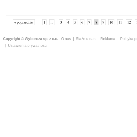
« poprzednie
1
...
3
4
5
6
7
8
9
10
11
12
Copyright © Wyborcza sp. z o.o.
O nas
Staże u nas
Reklama
Polityka 
Ustawienia prywatności