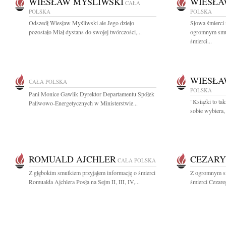
WIESŁAW MYŚLIWSKI
WIESŁA
CAŁA
POLSKA
POLSKA
Odszedł Wiesław Myśliwski ale Jego dzieło
Słowa śmierci 
pozostało Miał dystans do swojej twórczości,...
ogromnym smu
śmierci...
WIESŁA
CAŁA POLSKA
POLSKA
Pani Monice Gawlik Dyrektor Departamentu Spółek
"Książki to tak
Paliwowo-Energetycznych w Ministerstwie...
sobie wybiera, 
ROMUALD AJCHLER
CEZARY
CAŁA POLSKA
Z głębokim smutkiem przyjąłem informację o śmierci
Z ogromnym s
Romualda Ajchlera Posła na Sejm II, III, IV,...
śmierci Cezare