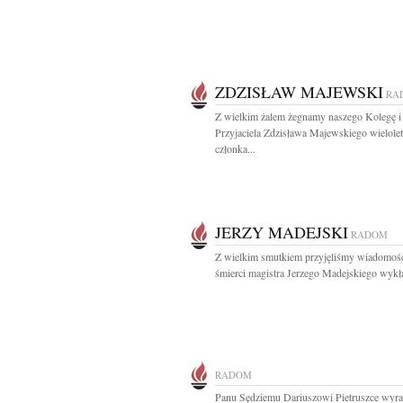
ZDZISŁAW MAJEWSKI
RA
Z wielkim żalem żegnamy naszego Kolegę i
Przyjaciela Zdzisława Majewskiego wielole
członka...
JERZY MADEJSKI
RADOM
Z wielkim smutkiem przyjęliśmy wiadomoś
śmierci magistra Jerzego Madejskiego wykł
RADOM
Panu Sędziemu Dariuszowi Pietruszce wyr