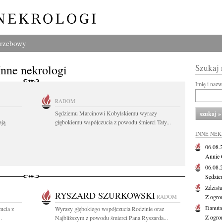
grzebowy
Inne nekrologi
Szukaj
Imię i naz
RADOM
Sędziemu Marcinowi Kobylskiemu wyrazy
ają
głębokiemu współczucia z powodu śmierci Taty...
INNE NE
06.08
Annie 
06.08
Sędzie
Zdzisł
RYSZARD SZURKOWSKI
RADOM
Z ogro
Danut
ucia z
Wyrazy głębokiego współczucia Rodzinie oraz
Z ogro
.
Najbliższym z powodu śmierci Pana Ryszarda...