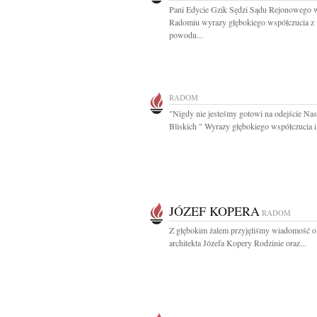
Pani Edycie Gzik Sędzi Sądu Rejonowego 
Radomiu wyrazy głębokiego współczucia z
powodu...
RADOM
"Nigdy nie jesteśmy gotowi na odejście Na
Bliskich " Wyrazy głębokiego współczucia i.
JÓZEF KOPERA
RADOM
Z głębokim żalem przyjęliśmy wiadomość o
architekta Józefa Kopery Rodzinie oraz...