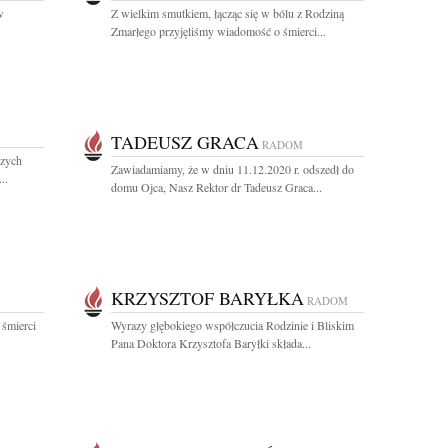
w
Z wielkim smutkiem, łącząc się w bólu z Rodziną
Zmarłego przyjęliśmy wiadomość o śmierci...
TADEUSZ GRACA
RADOM
szych
Zawiadamiamy, że w dniu 11.12.2020 r. odszedł do
..
domu Ojca, Nasz Rektor dr Tadeusz Graca...
KRZYSZTOF BARYŁKA
RADOM
 śmierci
Wyrazy głębokiego współczucia Rodzinie i Bliskim
Pana Doktora Krzysztofa Baryłki składa...