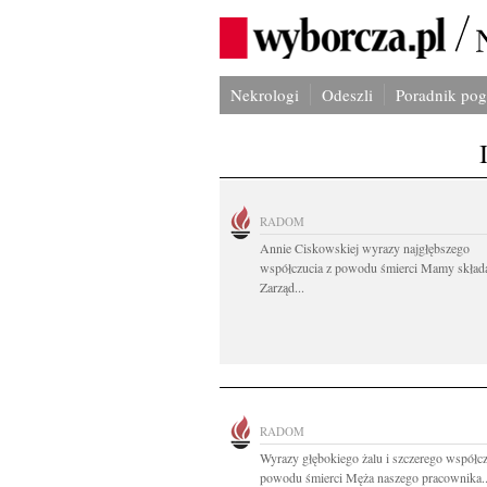
Nekrologi
Odeszli
Poradnik po
RADOM
Annie Ciskowskiej wyrazy najgłębszego
współczucia z powodu śmierci Mamy skład
Zarząd...
RADOM
Wyrazy głębokiego żalu i szczerego współcz
powodu śmierci Męża naszego pracownika..