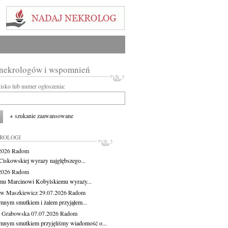
 nekrologów i wspomnień
wisko lub numer ogłoszenia:
+ szukanie zaawansowane
KROLOGI
.2026
Radom
Ciskowskiej wyrazy najgłębszego...
.2026
Radom
mu Marcinowi Kobylskiemu wyrazy...
aw Maszkiewicz
29.07.2026
Radom
mnym smutkiem i żalem przyjąłem...
a Grabowska
07.07.2026
Radom
mnym smutkiem przyjęliśmy wiadomość o...