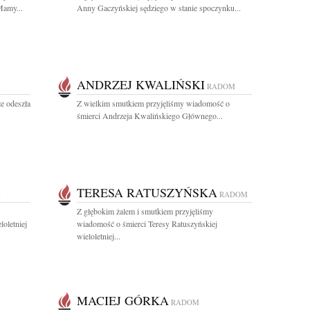
Mamy...
Anny Gaczyńskiej sędziego w stanie spoczynku...
ANDRZEJ KWALIŃSKI
M
RADOM
e odeszła
Z wielkim smutkiem przyjęliśmy wiadomość o
śmierci Andrzeja Kwalińskiego Głównego...
TERESA RATUSZYŃSKA
M
RADOM
Z głębokim żalem i smutkiem przyjęliśmy
oletniej
wiadomość o śmierci Teresy Ratuszyńskiej
wieloletniej...
MACIEJ GÓRKA
RADOM