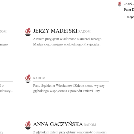
26.05
Panu D
+ więc
JERZY MADEJSKI
DOM
RADOM
Z żalem przyjąłem wiadomość o śmierci Jerzego
tniego
Madejskiego mojego wieloletniego Przyjaciela...
RADOM
ć o
Panu Sędziemu Wiesławowi Zalewskiemu wyrazy
adowcy...
głębokiego współczucia z powodu śmierci Taty...
ANNA GACZYŃSKA
RADOM
azy
Z głębokim żalem przyjęliśmy wiadomość o śmierci