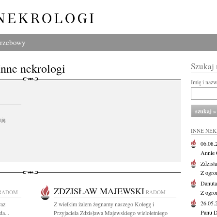
grzebowy
Inne nekrologi
Szukaj
Imię i naz
ają
INNE NE
06.08
Annie 
Zdzisł
Z ogro
Danut
ZDZISŁAW MAJEWSKI
RADOM
RADOM
Z ogro
26.05
raz
Z wielkim żalem żegnamy naszego Kolegę i
Panu D
a...
Przyjaciela Zdzisława Majewskiego wieloletniego