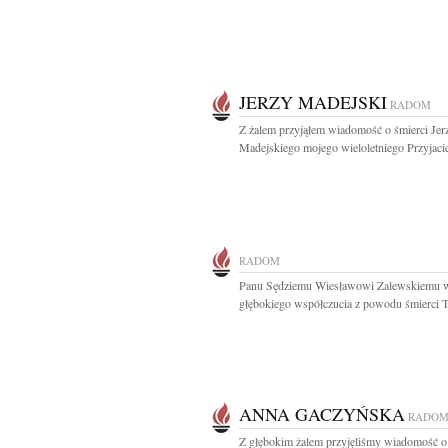
JERZY MADEJSKI
RADOM
Z żalem przyjąłem wiadomość o śmierci Jer
Madejskiego mojego wieloletniego Przyjaciel
RADOM
Panu Sędziemu Wiesławowi Zalewskiemu 
głębokiego współczucia z powodu śmierci Ta
ANNA GACZYŃSKA
RADO
Z głębokim żalem przyjęliśmy wiadomość o