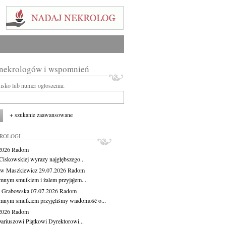
 nekrologów i wspomnień
wisko lub numer ogłoszenia:
+ szukanie zaawansowane
KROLOGI
.2026
Radom
Ciskowskiej wyrazy najgłębszego...
aw Maszkiewicz
29.07.2026
Radom
mnym smutkiem i żalem przyjąłem...
a Grabowska
07.07.2026
Radom
mnym smutkiem przyjęliśmy wiadomość o...
.2026
Radom
ariuszowi Piątkowi Dyrektorowi...