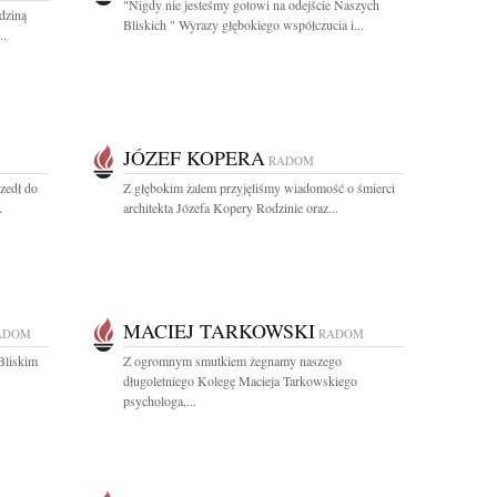
"Nigdy nie jesteśmy gotowi na odejście Naszych
dziną
Bliskich " Wyrazy głębokiego współczucia i...
..
JÓZEF KOPERA
RADOM
zedł do
Z głębokim żalem przyjęliśmy wiadomość o śmierci
.
architekta Józefa Kopery Rodzinie oraz...
MACIEJ TARKOWSKI
ADOM
RADOM
Bliskim
Z ogromnym smutkiem żegnamy naszego
długoletniego Kolegę Macieja Tarkowskiego
psychologa,...