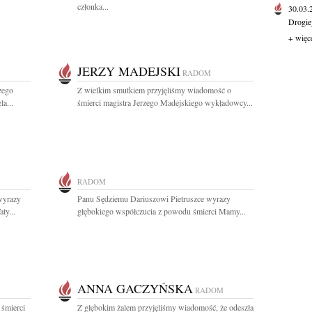
członka...
30.03
Drogie
+ więc
JERZY MADEJSKI
RADOM
zego
Z wielkim smutkiem przyjęliśmy wiadomość o
a...
śmierci magistra Jerzego Madejskiego wykładowcy...
RADOM
wyrazy
Panu Sędziemu Dariuszowi Pietruszce wyrazy
ty...
głębokiego współczucia z powodu śmierci Mamy...
ANNA GACZYŃSKA
M
RADOM
 śmierci
Z głębokim żalem przyjęliśmy wiadomość, że odeszła