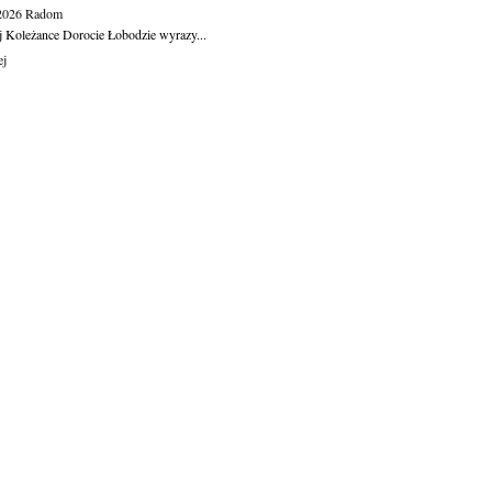
.2026
Radom
j Koleżance Dorocie Łobodzie wyrazy...
ej