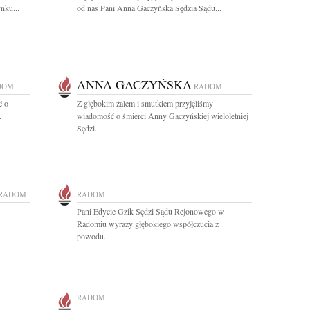
nku...
od nas Pani Anna Gaczyńska Sędzia Sądu...
ANNA GACZYŃSKA
DOM
RADOM
ć o
Z głębokim żalem i smutkiem przyjęliśmy
.
wiadomość o śmierci Anny Gaczyńskiej wieloletniej
Sędzi...
RADOM
RADOM
Pani Edycie Gzik Sędzi Sądu Rejonowego w
Radomiu wyrazy głębokiego współczucia z
powodu...
RADOM