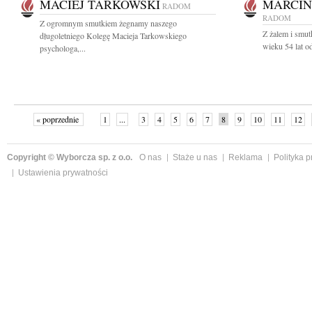
MACIEJ TARKOWSKI
MARCIN
RADOM
RADOM
Z ogromnym smutkiem żegnamy naszego
Z żalem i smu
długoletniego Kolegę Macieja Tarkowskiego
wieku 54 lat o
psychologa,...
« poprzednie
1
...
3
4
5
6
7
8
9
10
11
12
Copyright © Wyborcza sp. z o.o.
O nas
Staże u nas
Reklama
Polityka 
Ustawienia prywatności