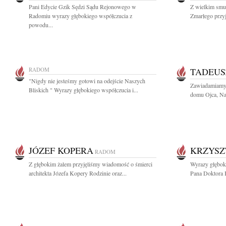
Pani Edycie Gzik Sędzi Sądu Rejonowego w
Z wielkim smut
Radomiu wyrazy głębokiego współczucia z
Zmarłego przyj
powodu...
RADOM
TADEUS
"Nigdy nie jesteśmy gotowi na odejście Naszych
Zawiadamiamy, 
Bliskich " Wyrazy głębokiego współczucia i...
domu Ojca, Nas
JÓZEF KOPERA
KRZYSZ
RADOM
Z głębokim żalem przyjęliśmy wiadomość o śmierci
Wyrazy głęboki
architekta Józefa Kopery Rodzinie oraz...
Pana Doktora K