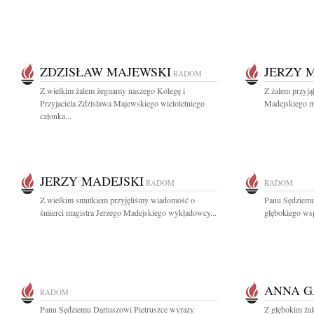
ZDZISŁAW MAJEWSKI
JERZY 
RADOM
Z wielkim żalem żegnamy naszego Kolegę i
Z żalem przyją
Przyjaciela Zdzisława Majewskiego wieloletniego
Madejskiego mo
członka...
JERZY MADEJSKI
RADOM
RADOM
Z wielkim smutkiem przyjęliśmy wiadomość o
Panu Sędziem
śmierci magistra Jerzego Madejskiego wykładowcy...
głębokiego wsp
ANNA 
RADOM
Panu Sędziemu Dariuszowi Pietruszce wyrazy
Z głębokim ża