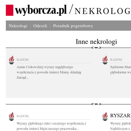
Nekrologi
Odeszli
Poradnik pogrzebowy
Inne nekrologi
RADOM
RADOM
Annie Ciskowskiej wyrazy najgłębszego
Sędziemu Mar
współczucia z powodu śmierci Mamy składają
głębokiemu wsp
Zarząd...
RYSZAR
RADOM
Wyrazy głębokiego żalu i szczerego współczucia z
Wyrazy głębok
powodu śmierci Męża naszego pracownika...
Najbliższym z 