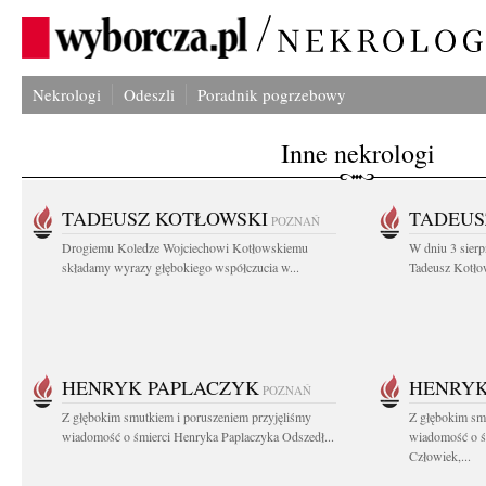
Nekrologi
Odeszli
Poradnik pogrzebowy
Inne nekrologi
TADEUSZ KOTŁOWSKI
TADEUS
POZNAŃ
Drogiemu Koledze Wojciechowi Kotłowskiemu
W dniu 3 sierp
składamy wyrazy głębokiego współczucia w...
Tadeusz Kotłow
HENRYK PAPLACZYK
HENRYK
POZNAŃ
Z głębokim smutkiem i poruszeniem przyjęliśmy
Z głębokim smu
wiadomość o śmierci Henryka Paplaczyka Odszedł...
wiadomość o ś
Człowiek,...