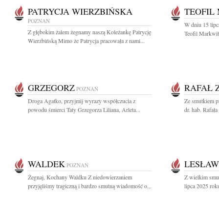
PATRYCJA WIERZBIŃSKA
TEOFIL
POZNAŃ
W dniu 15 lipc
Z głębokim żalem żegnamy naszą Koleżankę Patrycję
Teofil Markwit
Wierzbińską Mimo że Patrycja pracowała z nami...
GRZEGORZ
RAFAŁ 
POZNAŃ
Droga Agatko, przyjmij wyrazy współczucia z
Ze smutkiem pr
powodu śmierci Taty Grzegorza Liliana, Arleta...
dr. hab. Rafał
WALDEK
LESŁAW
POZNAŃ
Żegnaj, Kochany Waldku Z niedowierzaniem
Z wielkim smu
przyjęliśmy tragiczną i bardzo smutną wiadomość o...
lipca 2025 rok