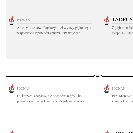
TADEUS
POZNAŃ
Adw. Mariuszowi Paplaczykowi wyrazy głębokiego
Z głębokim ża
współczucia z powodu śmierci Taty Wojciech...
sierpnia 2026 r
POZNAŃ
POZNAŃ
Ci, których kochamy, nie odchodzą nigdy - bo
Pani Monice S
pozostają w naszych sercach. Składamy wyrazy...
śmierci Ojca sk