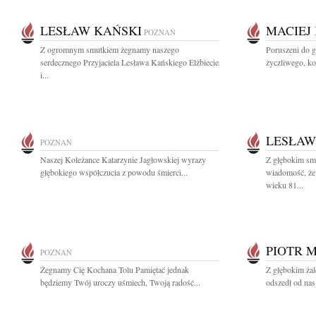
LESŁAW KAŃSKI
MACIEJ
POZNAŃ
Z ogromnym smutkiem żegnamy naszego
Poruszeni do 
serdecznego Przyjaciela Lesława Kańskiego Elżbiecie
życzliwego, ko
i...
LESŁAW
POZNAŃ
Naszej Koleżance Katarzynie Jagłowskiej wyrazy
Z głębokim smu
głębokiego współczucia z powodu śmierci...
wiadomość, że 
wieku 81...
PIOTR 
POZNAŃ
Żegnamy Cię Kochana Tolu Pamiętać jednak
Z głębokim żal
będziemy Twój uroczy uśmiech, Twoją radość...
odszedł od nas