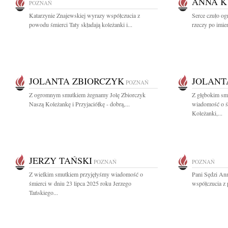
ANNA K
POZNAŃ
Katarzynie Znajewskiej wyrazy współczucia z
Serce czuło og
powodu śmierci Taty składają koleżanki i...
rzeczy po imien
JOLANTA ZBIORCZYK
JOLANT
POZNAŃ
Z ogromnym smutkiem żegnamy Jolę Zbiorczyk
Z głębokim smu
Naszą Koleżankę i Przyjaciółkę - dobrą,...
wiadomość o śm
Koleżanki,...
JERZY TAŃSKI
POZNAŃ
POZNAŃ
Z wielkim smutkiem przyjęłyśmy wiadomość o
Pani Sędzi An
śmierci w dniu 23 lipca 2025 roku Jerzego
współczucia z
Tańskiego...