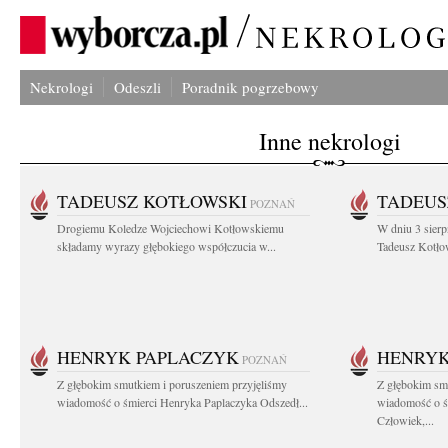
Nekrologi
Odeszli
Poradnik pogrzebowy
Inne nekrologi
TADEUSZ KOTŁOWSKI
TADEUS
POZNAŃ
Drogiemu Koledze Wojciechowi Kotłowskiemu
W dniu 3 sierp
składamy wyrazy głębokiego współczucia w...
Tadeusz Kotłow
HENRYK PAPLACZYK
HENRYK
POZNAŃ
Z głębokim smutkiem i poruszeniem przyjęliśmy
Z głębokim smu
wiadomość o śmierci Henryka Paplaczyka Odszedł...
wiadomość o ś
Człowiek,...