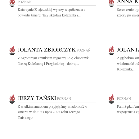
ANNA K
POZNAŃ
Katarzynie Znajewskiej wyrazy współczucia z
Serce czuło og
powodu śmierci Taty składają koleżanki i...
rzeczy po imien
JOLANTA ZBIORCZYK
JOLANT
POZNAŃ
Z ogromnym smutkiem żegnamy Jolę Zbiorczyk
Z głębokim smu
Naszą Koleżankę i Przyjaciółkę - dobrą,...
wiadomość o śm
Koleżanki,...
JERZY TAŃSKI
POZNAŃ
POZNAŃ
Z wielkim smutkiem przyjęłyśmy wiadomość o
Pani Sędzi An
śmierci w dniu 23 lipca 2025 roku Jerzego
współczucia z
Tańskiego...