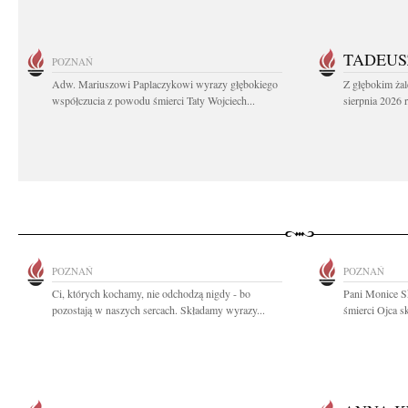
TADEUS
POZNAŃ
Adw. Mariuszowi Paplaczykowi wyrazy głębokiego
Z głębokim ża
współczucia z powodu śmierci Taty Wojciech...
sierpnia 2026 r
POZNAŃ
POZNAŃ
Ci, których kochamy, nie odchodzą nigdy - bo
Pani Monice S
pozostają w naszych sercach. Składamy wyrazy...
śmierci Ojca sk