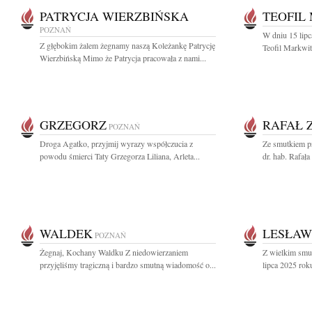
PATRYCJA WIERZBIŃSKA
TEOFIL
POZNAŃ
W dniu 15 lipc
Z głębokim żalem żegnamy naszą Koleżankę Patrycję
Teofil Markwit
Wierzbińską Mimo że Patrycja pracowała z nami...
GRZEGORZ
RAFAŁ 
POZNAŃ
Droga Agatko, przyjmij wyrazy współczucia z
Ze smutkiem pr
powodu śmierci Taty Grzegorza Liliana, Arleta...
dr. hab. Rafał
WALDEK
LESŁAW
POZNAŃ
Żegnaj, Kochany Waldku Z niedowierzaniem
Z wielkim smu
przyjęliśmy tragiczną i bardzo smutną wiadomość o...
lipca 2025 rok