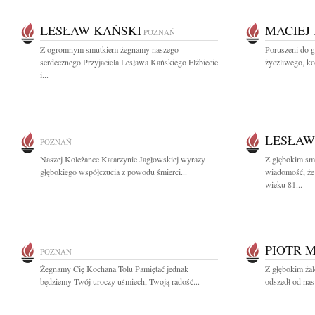
LESŁAW KAŃSKI
MACIEJ
POZNAŃ
Z ogromnym smutkiem żegnamy naszego
Poruszeni do 
serdecznego Przyjaciela Lesława Kańskiego Elżbiecie
życzliwego, ko
i...
LESŁAW
POZNAŃ
Naszej Koleżance Katarzynie Jagłowskiej wyrazy
Z głębokim smu
głębokiego współczucia z powodu śmierci...
wiadomość, że 
wieku 81...
PIOTR 
POZNAŃ
Żegnamy Cię Kochana Tolu Pamiętać jednak
Z głębokim żal
będziemy Twój uroczy uśmiech, Twoją radość...
odszedł od nas