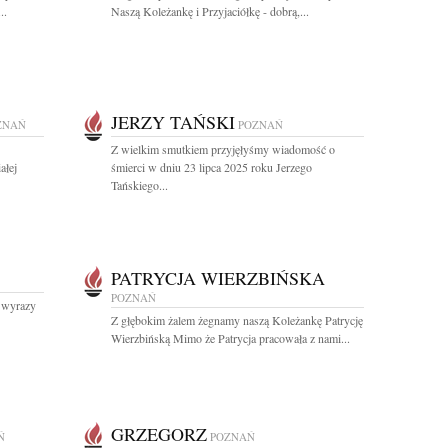
..
Naszą Koleżankę i Przyjaciółkę - dobrą,...
JERZY TAŃSKI
ZNAŃ
POZNAŃ
Z wielkim smutkiem przyjęłyśmy wiadomość o
ałej
śmierci w dniu 23 lipca 2025 roku Jerzego
Tańskiego...
PATRYCJA WIERZBIŃSKA
POZNAŃ
e wyrazy
Z głębokim żalem żegnamy naszą Koleżankę Patrycję
Wierzbińską Mimo że Patrycja pracowała z nami...
GRZEGORZ
Ń
POZNAŃ