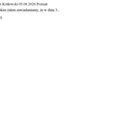
z Kotłowski
05.08.2026
Poznań
okim żalem zawiadamiamy, że w dniu 3...
ej