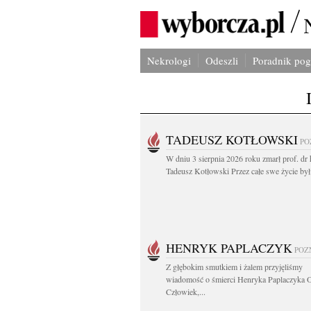
Nekrologi
Odeszli
Poradnik po
TADEUSZ KOTŁOWSKI
PO
W dniu 3 sierpnia 2026 roku zmarł prof. dr 
Tadeusz Kotłowski Przez całe swe życie był.
HENRYK PAPLACZYK
POZ
Z głębokim smutkiem i żalem przyjęliśmy
wiadomość o śmierci Henryka Paplaczyka 
Człowiek,...