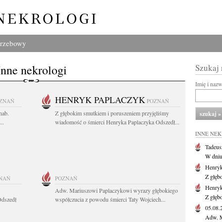
grzebowy
Inne nekrologi
Szukaj
Imię i naz
HENRYK PAPLACZYK
ZNAŃ
POZNAŃ
hab.
Z głębokim smutkiem i poruszeniem przyjęliśmy
..
wiadomość o śmierci Henryka Paplaczyka Odszedł...
INNE NE
Tadeus
W dniu 
Henryk
Z głęb
NAŃ
POZNAŃ
Henryk
Adw. Mariuszowi Paplaczykowi wyrazy głębokiego
Z głęb
Odszedł
współczucia z powodu śmierci Taty Wojciech...
05.08
Adw. M