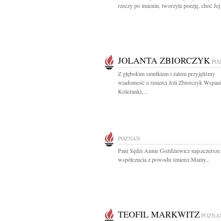
rzeczy po imieniu, tworzyła poezję, choć Jej.
JOLANTA ZBIORCZYK
PO
Z głębokim smutkiem i żalem przyjęliśmy
wiadomość o śmierci Joli Zbiorczyk Wspani
Koleżanki,...
POZNAŃ
Pani Sędzi Annie Goździewicz najszczersz
współczucia z powodu śmierci Mamy...
TEOFIL MARKWITZ
POZNA