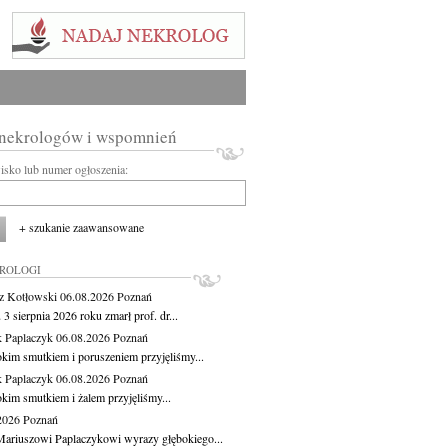
 nekrologów i wspomnień
wisko lub numer ogłoszenia:
+ szukanie zaawansowane
KROLOGI
z Kotłowski
06.08.2026
Poznań
3 sierpnia 2026 roku zmarł prof. dr...
 Paplaczyk
06.08.2026
Poznań
okim smutkiem i poruszeniem przyjęliśmy...
 Paplaczyk
06.08.2026
Poznań
okim smutkiem i żalem przyjęliśmy...
.2026
Poznań
ariuszowi Paplaczykowi wyrazy głębokiego...