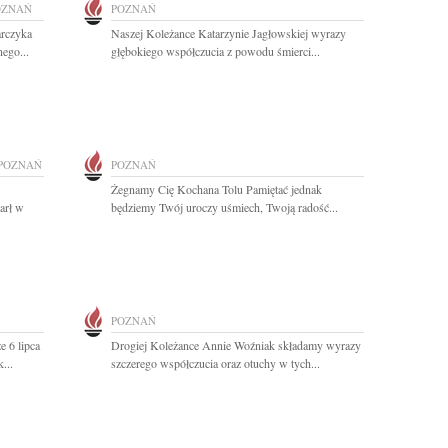
OZNAŃ
POZNAŃ
arczyka
Naszej Koleżance Katarzynie Jagłowskiej wyrazy
nego...
głębokiego współczucia z powodu śmierci...
POZNAŃ
POZNAŃ
Żegnamy Cię Kochana Tolu Pamiętać jednak
arł w
będziemy Twój uroczy uśmiech, Twoją radość...
POZNAŃ
e 6 lipca
Drogiej Koleżance Annie Woźniak składamy wyrazy
...
szczerego współczucia oraz otuchy w tych...