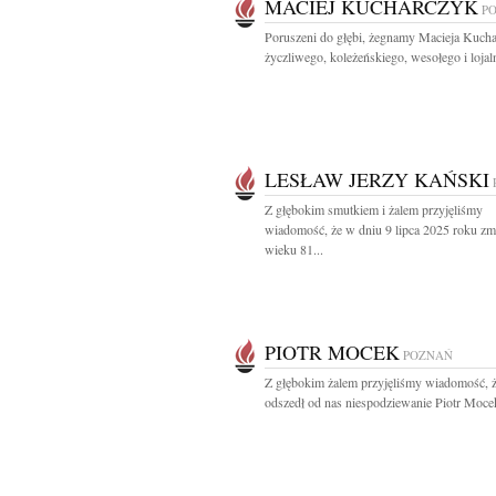
MACIEJ KUCHARCZYK
P
Poruszeni do głębi, żegnamy Macieja Kuch
życzliwego, koleżeńskiego, wesołego i lojal
LESŁAW JERZY KAŃSKI
Z głębokim smutkiem i żalem przyjęliśmy
wiadomość, że w dniu 9 lipca 2025 roku zm
wieku 81...
PIOTR MOCEK
POZNAŃ
Z głębokim żalem przyjęliśmy wiadomość, ż
odszedł od nas niespodziewanie Piotr Mocek