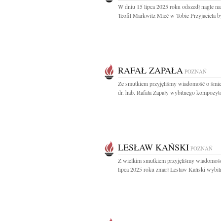
W dniu 15 lipca 2025 roku odszedł nagle n
Teofil Markwitz Mieć w Tobie Przyjaciela by
RAFAŁ ZAPAŁA
POZNAŃ
Ze smutkiem przyjęliśmy wiadomość o śmier
dr. hab. Rafała Zapały wybitnego kompozytor
LESŁAW KAŃSKI
POZNAŃ
Z wielkim smutkiem przyjęliśmy wiadomość
lipca 2025 roku zmarł Lesław Kański wybitn