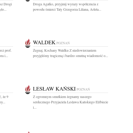
asz Drogi
Droga Agatko, przyjmij wyrazy współczucia z
ło...
powodu śmierci Taty Grzegorza Liliana, Arleta...
WALDEK
POZNAŃ
ci prof.
Żegnaj, Kochany Waldku Z niedowierzaniem
a i...
przyjęliśmy tragiczną i bardzo smutną wiadomość o...
LESŁAW KAŃSKI
POZNAŃ
, że 9
Z ogromnym smutkiem żegnamy naszego
y...
serdecznego Przyjaciela Lesława Kańskiego Elżbiecie
i...