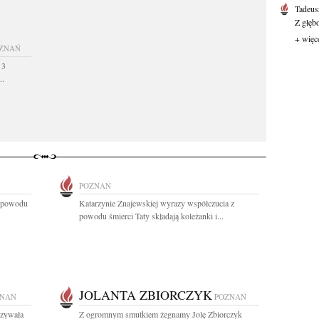
Tadeus
Z głęb
+ więc
ZNAŃ
 3
..
POZNAŃ
z powodu
Katarzynie Znajewskiej wyrazy współczucia z
powodu śmierci Taty składają koleżanki i...
JOLANTA ZBIORCZYK
ZNAŃ
POZNAŃ
azywała
Z ogromnym smutkiem żegnamy Jolę Zbiorczyk