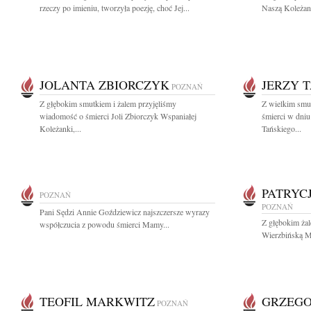
rzeczy po imieniu, tworzyła poezję, choć Jej...
Naszą Koleżankę
JOLANTA ZBIORCZYK
JERZY 
POZNAŃ
Z głębokim smutkiem i żalem przyjęliśmy
Z wielkim smu
wiadomość o śmierci Joli Zbiorczyk Wspaniałej
śmierci w dniu
Koleżanki,...
Tańskiego...
PATRYC
POZNAŃ
POZNAŃ
Pani Sędzi Annie Goździewicz najszczersze wyrazy
Z głębokim ża
współczucia z powodu śmierci Mamy...
Wierzbińską Mi
TEOFIL MARKWITZ
GRZEG
POZNAŃ