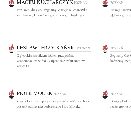
MACIEJ KUCHARCZYK
POZNAŃ
POZNAŃ
Poruszeni do głębi, żegnamy Macieja Kucharczyka
Naszej Koleża
życzliwego, koleżeńskiego, wesołego i lojalnego...
głębokiego wsp
LESŁAW JERZY KAŃSKI
POZNAŃ
POZNAŃ
Z głębokim smutkiem i żalem przyjęliśmy
Żegnamy Cię K
wiadomość, że w dniu 9 lipca 2025 roku zmarł w
będziemy Twój 
wieku 81...
PIOTR MOCEK
POZNAŃ
POZNAŃ
Z głębokim żalem przyjęliśmy wiadomość, że 6 lipca
Drogiej Koleż
odszedł od nas niespodziewanie Piotr Mocek...
szczerego wspó