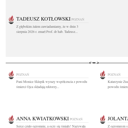
TADEUSZ KOTŁOWSKI
POZNAŃ
Z głębokim żalem zawiadamiamy, że w dniu 3
sierpnia 2026 r. zmarł Prof. dr hab. Tadeusz...
POZNAŃ
POZNAŃ
Pani Monice Sklepik wyrazy współczucia z powodu
Katarzynie Zna
śmierci Ojca składają rektorzy...
powodu śmierci 
ANNA KWIATKOWSKI
JOLANT
POZNAŃ
Serce czuło ogromnie, a oczy się śmiały! Nazywała
Z ogromnym sm