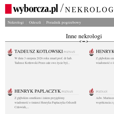
Nekrologi
Odeszli
Poradnik pogrzebowy
Inne nekrologi
TADEUSZ KOTŁOWSKI
HENRYK
POZNAŃ
W dniu 3 sierpnia 2026 roku zmarł prof. dr hab.
Z głębokim sm
Tadeusz Kotłowski Przez całe swe życie był...
wiadomość o ś
HENRYK PAPLACZYK
POZNAŃ
POZNAŃ
Z głębokim smutkiem i żalem przyjęliśmy
Adw. Mariuszo
wiadomość o śmierci Henryka Paplaczyka Odszedł
współczucia z 
Człowiek,...