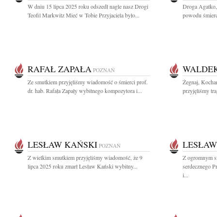
W dniu 15 lipca 2025 roku odszedł nagle nasz Drogi
Droga Agatko,
Teofil Markwitz Mieć w Tobie Przyjaciela było...
powodu śmierci
RAFAŁ ZAPAŁA
WALDE
POZNAŃ
Ze smutkiem przyjęliśmy wiadomość o śmierci prof.
Żegnaj, Kocha
dr. hab. Rafała Zapały wybitnego kompozytora i...
przyjęliśmy tr
LESŁAW KAŃSKI
LESŁAW
POZNAŃ
Z wielkim smutkiem przyjęliśmy wiadomość, że 9
Z ogromnym s
lipca 2025 roku zmarł Lesław Kański wybitny...
serdecznego Pr
i...