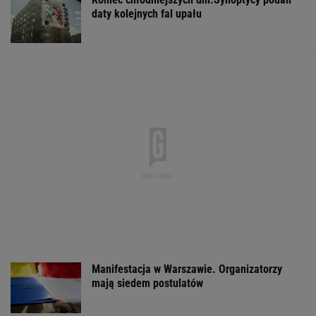
Zerwana linia
Raport wywiadu USA.
Brutalny atak p
energetyczna na
"WSJ": Putin może
Złotymi Tarasa
Podlasiu. Żandarmeria
zaatakować NATO
Policjanci szuk
sprawdza śmigłowiec
nawet tej jesieni
napastnika
WSPÓŁPRACA PŁATNA Z WYBORCZA.PL
ZROZUM, POZNAJ, ODKRYWAJ
SEKCJA Z SUBSKRYPCJĄ
Prof. Pilc: Najwyższy czas odczarować
psychodeliki