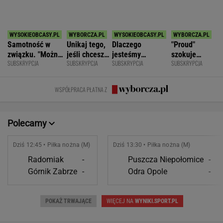
SPORT.PL
Anastazja Kuś mistrzynią świata! Historyczny
występ, brawo!
LEKKOATLETYKA