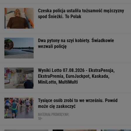
Jak się zapisać do lekarza w NFZ bez
dzwonienia do przychodni
Zachwyciła w "Odysei" Nolana, ale od roku nie
dostała żadnej roli
Daniel Olbrychski ocenzurowany przez
Ministerstwo Kultury? "Zostałem opluty"
FINANSE I TECHNOLOGIA