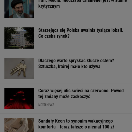
Włóż liść laurowy do
Zwodniczy quiz dla
Ukraińcy biją n
lodówki na godzinę.
oczytanych. Wskażesz
Rosja buduje
Efekt może cię
prawdziwy tytuł
strategiczny mo
zaskoczyć
książki?
ŻYĆ LEPIEJ