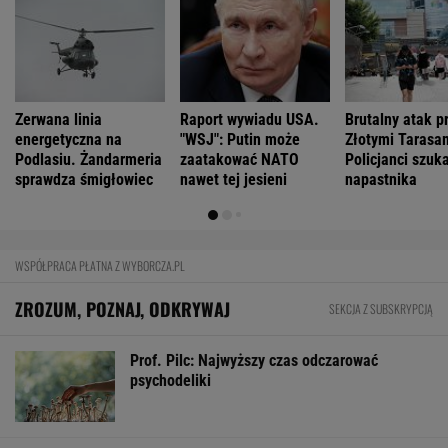
Zaćmienie Słońca będzie spektakularne.
Tak zrobisz najlepsze zdjęcia
BIZNES
Pierwszy etap GAT zakończony. To
strategiczna inwestycja dla polskiego
eksportu
MATERIAŁ PROMOCYJNY