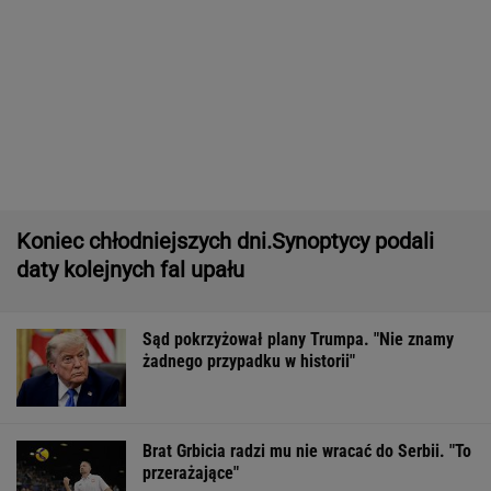
Pytamy o 15 osób, których wstyd nie znać.
Wiesz, z czego słyną?
Iran. Media: Modżtaba Chamenei jest w stanie