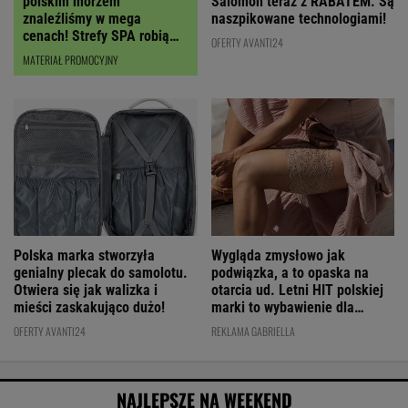
polskim morzem
Salomon teraz z RABATEM. Są
znaleźliśmy w mega
naszpikowane technologiami!
cenach! Strefy SPA robią
OFERTY AVANTI24
wrażenie
MATERIAŁ PROMOCYJNY
Polska marka stworzyła
Wygląda zmysłowo jak
genialny plecak do samolotu.
podwiązka, a to opaska na
Otwiera się jak walizka i
otarcia ud. Letni HIT polskiej
mieści zaskakująco dużo!
marki to wybawienie dla
kobiet!
OFERTY AVANTI24
REKLAMA GABRIELLA
NAJLEPSZE NA WEEKEND