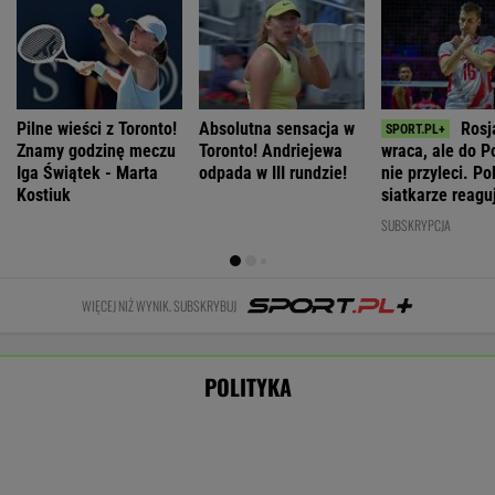
Polacy zmieniają zdanie. Nowy sondaż.
"Znaczący krok, ale jest warunek"
Nie będzie nowej umowy TVP z Kościołem.
Obowiązuje ta podpisana przez Kurskiego
MARCIN KOZŁOWSKI