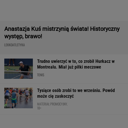
Bawarski gigant zostawia konkurencję w tyle.
Co za design! A rata miesięczna? Zaskakująco
niska!
MATERIAŁ PROMOCYJNY
Usyk wprost wskazał, kto wygra wojnę w
Ukrainie
BOKS
Mistrzyni olimpijska kończy karierę. To żona
znanego piłkarza
Tak Donald Tusk zareagował na wygraną
Niewiadomej-Phinney
KOLARSTWO