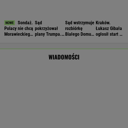
Koniec chłodniejszych dni.Synoptycy podali
daty kolejnych fal upału
Manifestacja w Warszawie. Organizatorzy
mają siedem postulatów