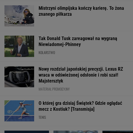
WIĘCEJ NIŻ WYNIK. SUBSKRYBUJ
POLITYKA
Sondaż.
Sąd
Sąd wstrzymuje
Kraków.
Polacy nie chcą
pokrzyżował
rozbiórkę
Łukasz Gibała
Morawieckiego
plany Trumpa.
Białego Domu.
ogłosił start w
w rządzie
"Nie znamy
Trump: "Wstyd"
wyborach na
żadnego
prezydenta
przypadku w
miasta
WIADOMOŚCI
historii"