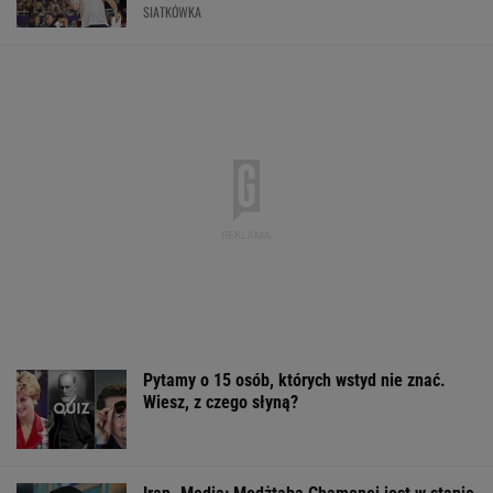
krytycznym
Starzejąca się Polska uwalnia tysiące lokali.
Co czeka rynek?
Dlaczego warto spryskać klucze octem?
Sztuczka, której mało kto używa
Coraz więcej ulic świeci na czerwono. Powód
tej zmiany może zaskoczyć
MOTO NEWS
Sandały Keen to synonim wakacyjnego
komfortu - teraz tańsze o niemal 100 zł
OFERTY AVANTI24