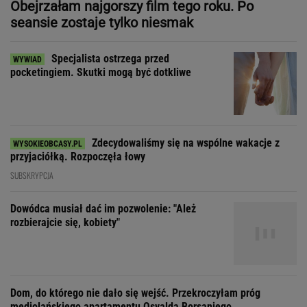
Zdecydowaliśmy się na wspólne wakacje z
przyjaciółką. Rozpoczęła łowy
SUBSKRYPCJA
Dowódca musiał dać im pozwolenie: "Ależ
rozbierajcie się, kobiety"
Dom, do którego nie dało się wejść. Przekroczyłam próg
mediolańskiego apartamentu Osvalda Borsaniego
Zakochała się w kucharzu z
chińskiego baru w Bydgoszczy
SUBSKRYPCJA