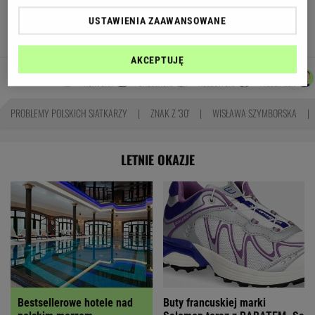
odcinkowe pomiary prędkości. Polski program
USTAWIENIA ZAAWANSOWANE
TOMASZ OKUROWSKI
AKCEPTUJĘ
MARTA
JAKUB
MARCIN
AGNIESZKA
Autorzy:
KORYCKA
BALCERSKI
KOZŁOWSKI
NIEDZIAŁEK
PROBLEMY POLSKICH SIATKARZY
ZNAK Z '30'
WISŁAWA SZYMBORSKA
LETNIE OKAZJE
Bestsellerowe hotele nad
Buty francuskiej marki