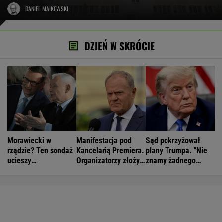
DANIEL MAIKOWSKI
DZIEŃ W SKRÓCIE
Morawiecki w
Manifestacja pod
Sąd pokrzyżował
rządzie? Ten sondaż
Kancelarią Premiera.
plany Trumpa. "Nie
ucieszy
Organizatorzy złożyli
znamy żadnego
Kaczyńskiego
petycję
przypadku w historii"