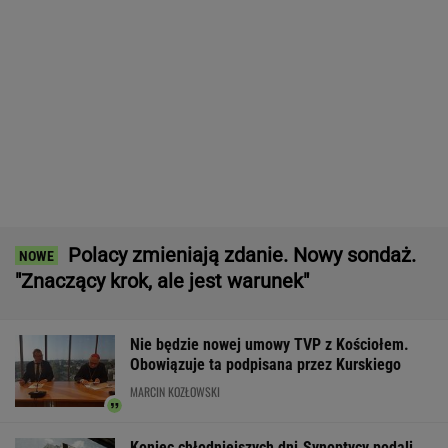
Czeska policja ustaliła tożsamość mężczyzny
spod Śnieżki. To Polak
Dwa pytony na szyi kobiety. Świadkowie
wezwali policję
Wyniki Lotto 07.08.2026 - EkstraPensja,
EkstraPremia, EuroJackpot, Kaskada,
MiniLotto, MultiMulti
Tysiące osób zrobi to we wrześniu. Powód
może cię zaskoczyć
MATERIAŁ PROMOCYJNY,
18+