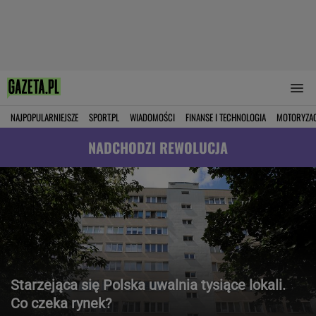
NAJPOPULARNIEJSZE
SPORT.PL
WIADOMOŚCI
FINANSE I TECHNOLOGIA
MOTORYZA
NADCHODZI REWOLUCJA
Starzejąca się Polska uwalnia tysiące lokali.
Co czeka rynek?