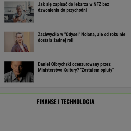
Wielka płyta wraca do gry. Deweloperzy
zyskują potężnego konkurenta