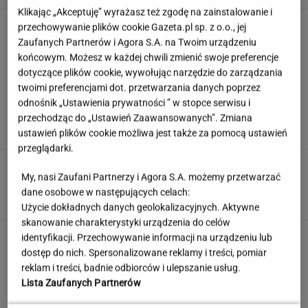
Klikając „Akceptuję” wyrażasz też zgodę na zainstalowanie i
Tak Nawrocki wymyka się spod
przechowywanie plików cookie Gazeta.pl sp. z o.o., jej
kontroli PiS. "Znalazł się w pułapce"
Zaufanych Partnerów i Agora S.A. na Twoim urządzeniu
końcowym. Możesz w każdej chwili zmienić swoje preferencje
SUBSKRYPCJA
dotyczące plików cookie, wywołując narzędzie do zarządzania
twoimi preferencjami dot. przetwarzania danych poprzez
Quiz. Gdzie leży Kapsztad, a gdzie Zurych? To
odnośnik „Ustawienia prywatności ” w stopce serwisu i
test dla wyjadaczy!
przechodząc do „Ustawień Zaawansowanych”. Zmiana
ustawień plików cookie możliwa jest także za pomocą ustawień
przeglądarki.
To nie droga na skróty. Matka pokazuje, jak
My, nasi Zaufani Partnerzy i Agora S.A. możemy przetwarzać
naprawdę wygląda edukacja domowa
dane osobowe w następujących celach:
MATERIAŁ PROMOCYJNY
Użycie dokładnych danych geolokalizacyjnych. Aktywne
skanowanie charakterystyki urządzenia do celów
Partnerka Litewki po jego
identyfikacji. Przechowywanie informacji na urządzeniu lub
śmierci: Niektórzy zlecieli się jak sępy
dostęp do nich. Spersonalizowane reklamy i treści, pomiar
reklam i treści, badnie odbiorców i ulepszanie usług.
SUBSKRYPCJA
Lista Zaufanych Partnerów
Oto darmowy sposób na