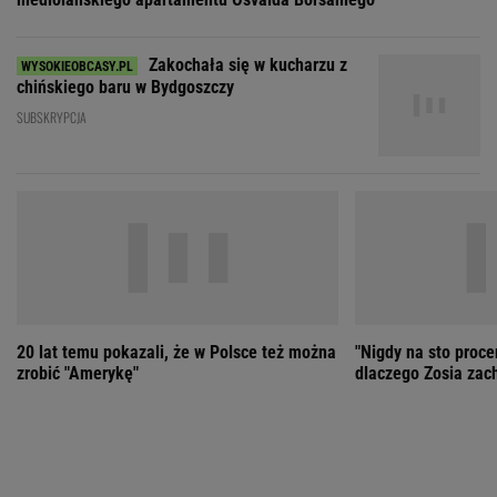
20 lat temu pokazali, że w Polsce też można
"Nigdy na sto proce
zrobić "Amerykę"
dlaczego Zosia zac
ZOBACZ WSZYSTKIE
Wybierz miasto
PEŁNA POGODA
Załaduj ponownie
Jakość powietrza:
-
Ciśnienie:
Opady:
Zachmurzenie:
-
-%
-%