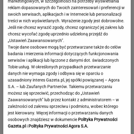
marketingowych, w szczególności na potrzeby wyświetlania
reklam dopasowanych do Twoich zainteresowań i preferencji w
swoich serwisach, aplikacjach i w Internecie lub personalizacji
treści w nich wyświetlanych. Wyrażenie zgody jest dobrowolne.
Jeśli nie chcesz wyrazić zgody, chcesz ograniczyć jej zakres lub
chcesz wycofać zgodę uprzednio udzieloną przejdź do
„Ustawień Zaawansowanych”.
Twoje dane osobowe mogą być przetwarzane także do celów
badania i mierzenia informacji dotyczących funkcjonowania
serwisów i aplikacji lub łączone z danymi dot. świadczonych
Tobie usług. W określonych przypadkach przetwarzanie
danych nie wymaga zgody i odbywa się w oparciu o
uzasadniony interes Gazeta.pl, jej spółki powiązanej – Agora
S.A. – lub Zaufanych Partnerów. Takiemu przetwarzaniu
możesz się sprzeciwić, przechodząc do „Ustawień
Zaawansowanych” lub przez kontakt z administratorem – w
zależności od zakresu sprzeciwu i podmiotu, wobec którego
jest kierowany. Więcej informacji o przetwarzaniu danych
Lewandowska w ogniu krytyki za
osobowych znajdziesz w dokumencie
Polityka Prywatności
wakacje bez dzieci. Hyży się odpaliła
Gazeta.pl
i
Polityka Prywatności Agora S.A.