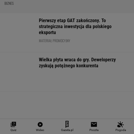
Coś właśnie pękło na
"Teraz wiemy".
Praca od zaraz 
rynku mieszkań. Po
Naukowcy odkryli
pensją do 13 tys
ośmiu miesiącach
nowe zagrożenie
Pracodawca
stało się
związane z
przewidział też
mikroplastikiem
WALUTY I GIEŁDA
EUR
USD
CHF
GBP
WIG
4,2983
3,7187
4,6027
5,0166
151 782,92
-0,09%
-0,41%
0,15%
-0,13%
-0,24%
SPRAWDŹ NOTOWANIA
Quiz
Wideo
Gazeta.pl
Poczta
Pogoda