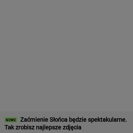
Były szef PIP szuka pracy. Prosi
o radę. "Jakiej domagać się pensji?".
Podpowiadamy
SUBSKRYPCJA
Chrupiące skrzydełka w kilka minut i bez
tłuszczu? Ten sprzęt przyrządzi je tak jak
lubisz
REKLAMA CENEO
ZUS dopłaca Ukraińcom do emerytur.
Konfederacja grzmi, ale zapomina o ważnej
rzeczy
Nie tylko zaćmienie Słońca. Sierpień zamieni
niebo w scenę niezwykłych widowisk
BIZNES