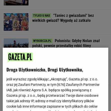
"Taniec z gwiazdami" bez
wielkich gwiazd? Wygodę aż zatkało
Polonista: Gdyby Nolan znał
polski, pewnie przestałby robić filmy
SUBSKRYPCJA
Dostałeś taki list z banku? Lepiej go nie
Droga Użytkowniczko, Drogi Użytkowniku,
ignorować
jeśli wyrazisz zgodę klikając „Akceptuję”, Gazeta.pl sp. z o.o.
oraz jej Zaufani Partnerzy, w tym [
676
] Zaufanych Partnerów
IAB, jak również Agora S.A. będąca spółką powiązaną z
Trudno uwierzyć w to, co zrobił Hurkacz w
Gazeta.pl sp. z o.o., będą przetwarzać Twoje dane osobowe
Montrealu. Miał już piłki meczowe
takie jak adresy IP, adresy e-mail czy identyfikatory plików
cookie lub inne informacje zapisane w tych plikach do celów