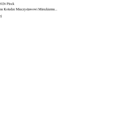
.2026
Płock
u Koledze Mieczysławowi Mireckiemu...
ej