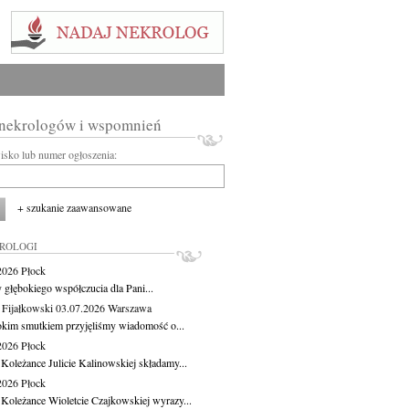
 nekrologów i wspomnień
wisko lub numer ogłoszenia:
+ szukanie zaawansowane
KROLOGI
.2026
Płock
 głębokiego współczucia dla Pani...
 Fijałkowski
03.07.2026
Warszawa
okim smutkiem przyjęliśmy wiadomość o...
.2026
Płock
 Koleżance Julicie Kalinowskiej składamy...
.2026
Płock
 Koleżance Wioletcie Czajkowskiej wyrazy...