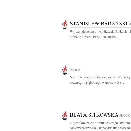
STANISŁAW BARAŃSKI
P
Wyrazy głębokiego współczucia Rodzinie i 
powodu śmierci Pana Stanisława...
PŁOCK
Naszej Koleżance Dorocie Kurach-Płoskiej
szczerego i głębokiego współczucia z...
BEATA SITKOWSKA
PŁOCK
Z głębokim żalem i smutkiem żegnamy Pani
Sitkowską wybitną, niezwykle utalentowaną