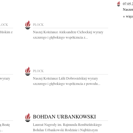
07.05
Naszem
+ więc
ŁOCK
PŁOCK
Bliskim z
Naszej Koleżance Aleksandrze Cichockiej wyrazy
szczerego i głębokiego współczucia z...
PŁOCK
 wyrazy
Naszej Koleżance Lidii Dobrosielskiej wyrazy
szczerego i głębokiego współczucia z powodu...
BOHDAN URBANKOWSKI
ą Beatę
Laureat Nagrody im. Rajmunda Rembielińskiego
...
Bohdan Urbankowski Rodzinie i Najbliższym