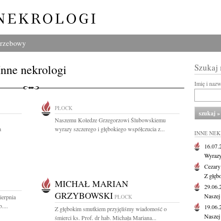
grzebowy
Inne nekrologi
Szukaj
Imię i naz
PŁOCK
Naszemu Koledze Grzegorzowi Ślubowskiemu
a
wyrazy szczerego i głębokiego współczucia z...
INNE NE
16.07
Wyrazy
Cezary
Z głęb
MICHAŁ MARIAN
29.06
GRZYBOWSKI
Naszej
ierpnia
PŁOCK
....
19.06
Z głębokim smutkiem przyjęliśmy wiadomość o
Naszej
śmierci ks. Prof. dr hab. Michała Mariana...