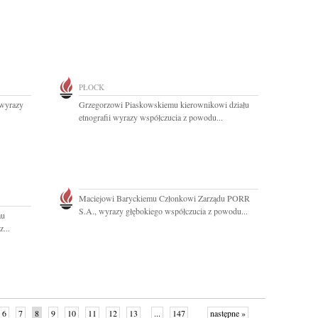
PŁOCK
 wyrazy
Grzegorzowi Piaskowskiemu kierownikowi działu
etnografii wyrazy współczucia z powodu...
Maciejowi Baryckiemu Członkowi Zarządu PORR
S.A., wyrazy głębokiego współczucia z powodu...
mu
...
6
7
8
9
10
11
12
13
...
147
następne »