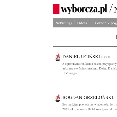
Nekrologi
Odeszli
Poradnik po
DANIEL UCIŃSKI
PŁOCK
Z ogromnym smutkiem i żalem, przyjęliśmy
informację o śmierci naszego Kolegi Daniel
Ucińskiego...
BOGDAN GRZELOŃSKI
Ze smutkiem przyjęliśmy wiadomość, że 1 s
2023 roku, w wieku 82 lat zmarł prof. dr hab