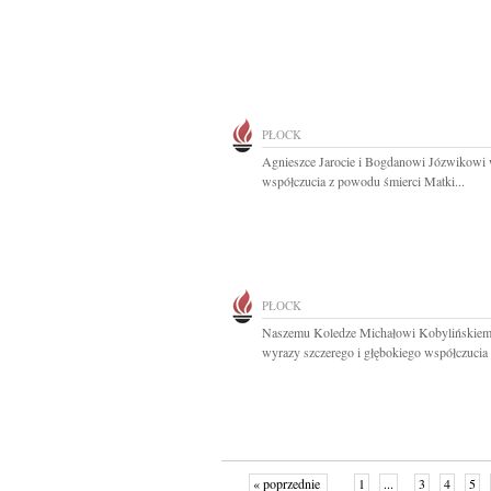
PŁOCK
Agnieszce Jarocie i Bogdanowi Józwikowi
współczucia z powodu śmierci Matki...
PŁOCK
Naszemu Koledze Michałowi Kobylińskie
wyrazy szczerego i głębokiego współczucia z
« poprzednie
1
...
3
4
5